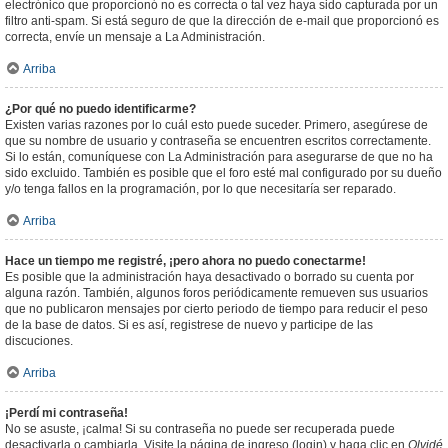
electrónico que proporcionó no es correcta o tal vez haya sido capturada por un
filtro anti-spam. Si está seguro de que la dirección de e-mail que proporcionó es
correcta, envíe un mensaje a La Administración.
Arriba
¿Por qué no puedo identificarme?
Existen varias razones por lo cuál esto puede suceder. Primero, asegúrese de
que su nombre de usuario y contraseña se encuentren escritos correctamente.
Si lo están, comuníquese con La Administración para asegurarse de que no ha
sido excluido. También es posible que el foro esté mal configurado por su dueño
y/o tenga fallos en la programación, por lo que necesitaría ser reparado.
Arriba
Hace un tiempo me registré, ¡pero ahora no puedo conectarme!
Es posible que la administración haya desactivado o borrado su cuenta por
alguna razón. También, algunos foros periódicamente remueven sus usuarios
que no publicaron mensajes por cierto periodo de tiempo para reducir el peso
de la base de datos. Si es así, registrese de nuevo y participe de las
discuciones.
Arriba
¡Perdí mi contraseña!
No se asuste, ¡calma! Si su contraseña no puede ser recuperada puede
desactivarla o cambiarla. Visite la página de ingreso (login) y haga clic en
Olvidé