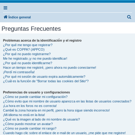
B
Índice general
u
Preguntas Frecuentes
s
c
Problemas acerca de la identificación y el registro
¿Por qué me tengo que registrar?
a
¿Qué es COPPA? (APPCO)
r
¿Por qué no puedo registrarme?
Me he registrado ¡y no me puedo identificar!
¿Por qué no puedo identificarme?
Hace un tiempo me registré, ¡pero ahora no puedo conectarme!
¡Perdí mi contraseña!
¿Por qué mi sesión de usuario expira automáticamente?
¿Cuál es la función de "Borrar todas las cookies del Sitio"?
Preferencias de usuario y configuraciones
¿Cómo se puede cambiar mi configuración?
¿Cómo evito que mi nombre de usuario aparezca en las listas de usuarios conectados?
¡La hora en los foros no es correcta!
Cambié la zona horaria en mi perfil, ¡pero la hora sigue siendo incorrecto!
¡Mi idioma no está en la lista!
¿Qué es la imagen al lado de mi nombre de usuario?
¿Cómo puedo mostrar un avatar?
¿Cómo se puede cambiar mi rango?
Cuando hago clic sobre el enlace de e-mail de un usuario, ¡me pide que me registre!