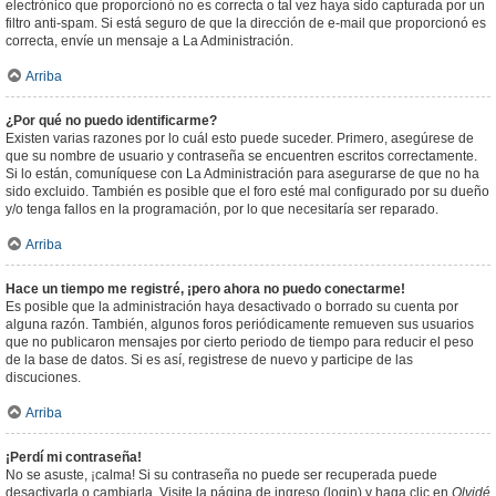
electrónico que proporcionó no es correcta o tal vez haya sido capturada por un
filtro anti-spam. Si está seguro de que la dirección de e-mail que proporcionó es
correcta, envíe un mensaje a La Administración.
Arriba
¿Por qué no puedo identificarme?
Existen varias razones por lo cuál esto puede suceder. Primero, asegúrese de
que su nombre de usuario y contraseña se encuentren escritos correctamente.
Si lo están, comuníquese con La Administración para asegurarse de que no ha
sido excluido. También es posible que el foro esté mal configurado por su dueño
y/o tenga fallos en la programación, por lo que necesitaría ser reparado.
Arriba
Hace un tiempo me registré, ¡pero ahora no puedo conectarme!
Es posible que la administración haya desactivado o borrado su cuenta por
alguna razón. También, algunos foros periódicamente remueven sus usuarios
que no publicaron mensajes por cierto periodo de tiempo para reducir el peso
de la base de datos. Si es así, registrese de nuevo y participe de las
discuciones.
Arriba
¡Perdí mi contraseña!
No se asuste, ¡calma! Si su contraseña no puede ser recuperada puede
desactivarla o cambiarla. Visite la página de ingreso (login) y haga clic en
Olvidé