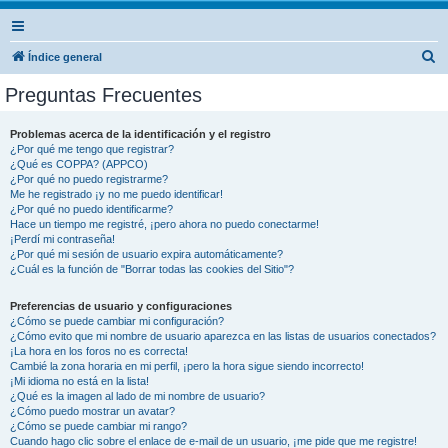
B
Índice general
u
Preguntas Frecuentes
s
c
Problemas acerca de la identificación y el registro
¿Por qué me tengo que registrar?
a
¿Qué es COPPA? (APPCO)
r
¿Por qué no puedo registrarme?
Me he registrado ¡y no me puedo identificar!
¿Por qué no puedo identificarme?
Hace un tiempo me registré, ¡pero ahora no puedo conectarme!
¡Perdí mi contraseña!
¿Por qué mi sesión de usuario expira automáticamente?
¿Cuál es la función de "Borrar todas las cookies del Sitio"?
Preferencias de usuario y configuraciones
¿Cómo se puede cambiar mi configuración?
¿Cómo evito que mi nombre de usuario aparezca en las listas de usuarios conectados?
¡La hora en los foros no es correcta!
Cambié la zona horaria en mi perfil, ¡pero la hora sigue siendo incorrecto!
¡Mi idioma no está en la lista!
¿Qué es la imagen al lado de mi nombre de usuario?
¿Cómo puedo mostrar un avatar?
¿Cómo se puede cambiar mi rango?
Cuando hago clic sobre el enlace de e-mail de un usuario, ¡me pide que me registre!