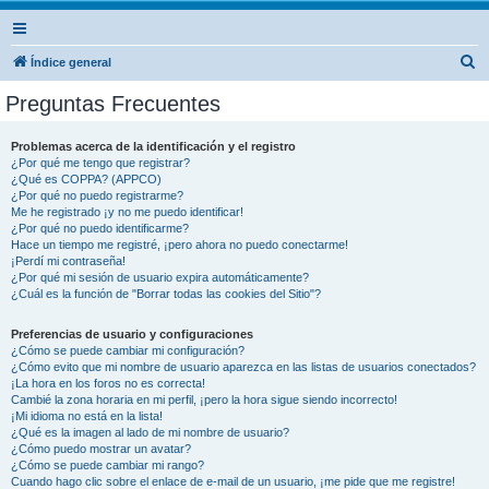
B
Índice general
u
Preguntas Frecuentes
s
c
Problemas acerca de la identificación y el registro
¿Por qué me tengo que registrar?
a
¿Qué es COPPA? (APPCO)
r
¿Por qué no puedo registrarme?
Me he registrado ¡y no me puedo identificar!
¿Por qué no puedo identificarme?
Hace un tiempo me registré, ¡pero ahora no puedo conectarme!
¡Perdí mi contraseña!
¿Por qué mi sesión de usuario expira automáticamente?
¿Cuál es la función de "Borrar todas las cookies del Sitio"?
Preferencias de usuario y configuraciones
¿Cómo se puede cambiar mi configuración?
¿Cómo evito que mi nombre de usuario aparezca en las listas de usuarios conectados?
¡La hora en los foros no es correcta!
Cambié la zona horaria en mi perfil, ¡pero la hora sigue siendo incorrecto!
¡Mi idioma no está en la lista!
¿Qué es la imagen al lado de mi nombre de usuario?
¿Cómo puedo mostrar un avatar?
¿Cómo se puede cambiar mi rango?
Cuando hago clic sobre el enlace de e-mail de un usuario, ¡me pide que me registre!