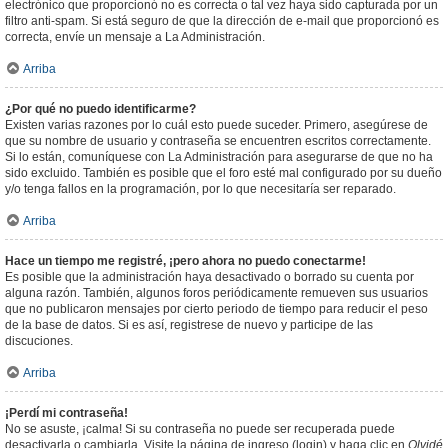
electrónico que proporcionó no es correcta o tal vez haya sido capturada por un
filtro anti-spam. Si está seguro de que la dirección de e-mail que proporcionó es
correcta, envíe un mensaje a La Administración.
Arriba
¿Por qué no puedo identificarme?
Existen varias razones por lo cuál esto puede suceder. Primero, asegúrese de
que su nombre de usuario y contraseña se encuentren escritos correctamente.
Si lo están, comuníquese con La Administración para asegurarse de que no ha
sido excluido. También es posible que el foro esté mal configurado por su dueño
y/o tenga fallos en la programación, por lo que necesitaría ser reparado.
Arriba
Hace un tiempo me registré, ¡pero ahora no puedo conectarme!
Es posible que la administración haya desactivado o borrado su cuenta por
alguna razón. También, algunos foros periódicamente remueven sus usuarios
que no publicaron mensajes por cierto periodo de tiempo para reducir el peso
de la base de datos. Si es así, registrese de nuevo y participe de las
discuciones.
Arriba
¡Perdí mi contraseña!
No se asuste, ¡calma! Si su contraseña no puede ser recuperada puede
desactivarla o cambiarla. Visite la página de ingreso (login) y haga clic en
Olvidé