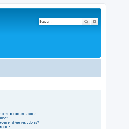
Buscar
Búsqueda avanza
mo me puedo unir a ellos?
Grupo?
ecen en diferentes colores?
inado"?