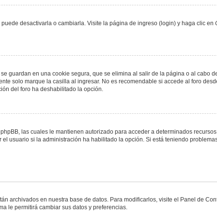
uede desactivarla o cambiarla. Visite la página de ingreso (login) y haga clic en
 se guardan en una cookie segura, que se elimina al salir de la página o al cabo 
te solo marque la casilla al ingresar. No es recomendable si accede al foro desde
ación del foro ha deshabilitado la opción.
or phpBB, las cuales le mantienen autorizado para acceder a determinados recursos 
el usuario si la administración ha habilitado la opción. Si está teniendo problemas
stán archivados en nuestra base de datos. Para modificarlos, visite el Panel de Co
ema le permitirá cambiar sus datos y preferencias.