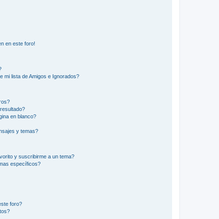
n en este foro!
?
e mi lista de Amigos e Ignorados?
ros?
resultado?
ina en blanco?
nsajes y temas?
vorito y suscribirme a un tema?
emas específicos?
ste foro?
tos?