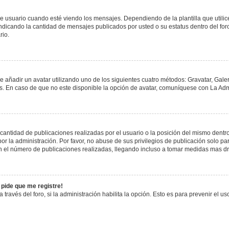
uario cuando esté viendo los mensajes. Dependiendo de la plantilla que utilice el
 indicando la cantidad de mensajes publicados por usted o su estatus dentro del 
rio.
e añadir un avatar utilizando uno de los siguientes cuatro métodos: Gravatar, Gale
 En caso de que no este disponible la opción de avatar, comuníquese con La Admi
antidad de publicaciones realizadas por el usuario o la posición del mismo dentro 
 la administración. Por favor, no abuse de sus privilegios de publicación solo pa
n el número de publicaciones realizadas, llegando incluso a tomar medidas mas drá
 pide que me registre!
 través del foro, si la administración habilita la opción. Esto es para prevenir el 