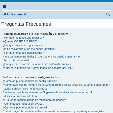
B
Índice general
u
Preguntas Frecuentes
s
c
Problemas acerca de la identificación y el registro
¿Por qué me tengo que registrar?
a
¿Qué es COPPA? (APPCO)
r
¿Por qué no puedo registrarme?
Me he registrado ¡y no me puedo identificar!
¿Por qué no puedo identificarme?
Hace un tiempo me registré, ¡pero ahora no puedo conectarme!
¡Perdí mi contraseña!
¿Por qué mi sesión de usuario expira automáticamente?
¿Cuál es la función de "Borrar todas las cookies del Sitio"?
Preferencias de usuario y configuraciones
¿Cómo se puede cambiar mi configuración?
¿Cómo evito que mi nombre de usuario aparezca en las listas de usuarios conectados?
¡La hora en los foros no es correcta!
Cambié la zona horaria en mi perfil, ¡pero la hora sigue siendo incorrecto!
¡Mi idioma no está en la lista!
¿Qué es la imagen al lado de mi nombre de usuario?
¿Cómo puedo mostrar un avatar?
¿Cómo se puede cambiar mi rango?
Cuando hago clic sobre el enlace de e-mail de un usuario, ¡me pide que me registre!