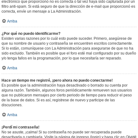
electrónico que proporcionó no es correcta o tal vez haya sido capturada por un
filtro anti-spam. Si está seguro de que la dirección de e-mail que proporcionó es
correcta, envíe un mensaje a La Administración.
Arriba
¿Por qué no puedo identificarme?
Existen varias razones por lo cuál esto puede suceder. Primero, asegúrese de
que su nombre de usuario y contraseña se encuentren escritos correctamente.
Si lo están, comuníquese con La Administración para asegurarse de que no ha
sido excluido. También es posible que el foro esté mal configurado por su dueño
y/o tenga fallos en la programación, por lo que necesitaría ser reparado.
Arriba
Hace un tiempo me registré, ¡pero ahora no puedo conectarme!
Es posible que la administración haya desactivado o borrado su cuenta por
alguna razón. También, algunos foros periódicamente remueven sus usuarios
que no publicaron mensajes por cierto periodo de tiempo para reducir el peso
de la base de datos. Si es así, registrese de nuevo y participe de las
discuciones.
Arriba
¡Perdí mi contraseña!
No se asuste, ¡calma! Si su contraseña no puede ser recuperada puede
desactivarla o cambiarla. Visite la página de ingreso (login) y haga clic en
Olvidé