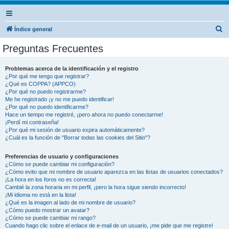
B
Índice general
u
Preguntas Frecuentes
s
c
Problemas acerca de la identificación y el registro
¿Por qué me tengo que registrar?
a
¿Qué es COPPA? (APPCO)
r
¿Por qué no puedo registrarme?
Me he registrado ¡y no me puedo identificar!
¿Por qué no puedo identificarme?
Hace un tiempo me registré, ¡pero ahora no puedo conectarme!
¡Perdí mi contraseña!
¿Por qué mi sesión de usuario expira automáticamente?
¿Cuál es la función de "Borrar todas las cookies del Sitio"?
Preferencias de usuario y configuraciones
¿Cómo se puede cambiar mi configuración?
¿Cómo evito que mi nombre de usuario aparezca en las listas de usuarios conectados?
¡La hora en los foros no es correcta!
Cambié la zona horaria en mi perfil, ¡pero la hora sigue siendo incorrecto!
¡Mi idioma no está en la lista!
¿Qué es la imagen al lado de mi nombre de usuario?
¿Cómo puedo mostrar un avatar?
¿Cómo se puede cambiar mi rango?
Cuando hago clic sobre el enlace de e-mail de un usuario, ¡me pide que me registre!