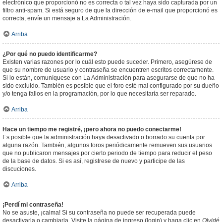
electrónico que proporcionó no es correcta o tal vez haya sido capturada por un
filtro anti-spam. Si está seguro de que la dirección de e-mail que proporcionó es
correcta, envíe un mensaje a La Administración.
Arriba
¿Por qué no puedo identificarme?
Existen varias razones por lo cuál esto puede suceder. Primero, asegúrese de
que su nombre de usuario y contraseña se encuentren escritos correctamente.
Si lo están, comuníquese con La Administración para asegurarse de que no ha
sido excluido. También es posible que el foro esté mal configurado por su dueño
y/o tenga fallos en la programación, por lo que necesitaría ser reparado.
Arriba
Hace un tiempo me registré, ¡pero ahora no puedo conectarme!
Es posible que la administración haya desactivado o borrado su cuenta por
alguna razón. También, algunos foros periódicamente remueven sus usuarios
que no publicaron mensajes por cierto periodo de tiempo para reducir el peso
de la base de datos. Si es así, registrese de nuevo y participe de las
discuciones.
Arriba
¡Perdí mi contraseña!
No se asuste, ¡calma! Si su contraseña no puede ser recuperada puede
desactivarla o cambiarla. Visite la página de ingreso (login) y haga clic en
Olvidé