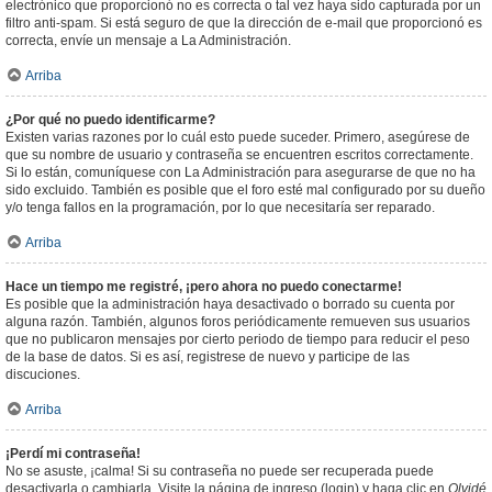
electrónico que proporcionó no es correcta o tal vez haya sido capturada por un
filtro anti-spam. Si está seguro de que la dirección de e-mail que proporcionó es
correcta, envíe un mensaje a La Administración.
Arriba
¿Por qué no puedo identificarme?
Existen varias razones por lo cuál esto puede suceder. Primero, asegúrese de
que su nombre de usuario y contraseña se encuentren escritos correctamente.
Si lo están, comuníquese con La Administración para asegurarse de que no ha
sido excluido. También es posible que el foro esté mal configurado por su dueño
y/o tenga fallos en la programación, por lo que necesitaría ser reparado.
Arriba
Hace un tiempo me registré, ¡pero ahora no puedo conectarme!
Es posible que la administración haya desactivado o borrado su cuenta por
alguna razón. También, algunos foros periódicamente remueven sus usuarios
que no publicaron mensajes por cierto periodo de tiempo para reducir el peso
de la base de datos. Si es así, registrese de nuevo y participe de las
discuciones.
Arriba
¡Perdí mi contraseña!
No se asuste, ¡calma! Si su contraseña no puede ser recuperada puede
desactivarla o cambiarla. Visite la página de ingreso (login) y haga clic en
Olvidé