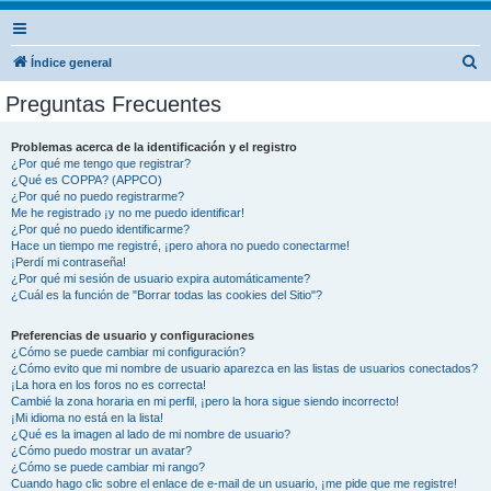
B
Índice general
u
Preguntas Frecuentes
s
c
Problemas acerca de la identificación y el registro
¿Por qué me tengo que registrar?
a
¿Qué es COPPA? (APPCO)
r
¿Por qué no puedo registrarme?
Me he registrado ¡y no me puedo identificar!
¿Por qué no puedo identificarme?
Hace un tiempo me registré, ¡pero ahora no puedo conectarme!
¡Perdí mi contraseña!
¿Por qué mi sesión de usuario expira automáticamente?
¿Cuál es la función de "Borrar todas las cookies del Sitio"?
Preferencias de usuario y configuraciones
¿Cómo se puede cambiar mi configuración?
¿Cómo evito que mi nombre de usuario aparezca en las listas de usuarios conectados?
¡La hora en los foros no es correcta!
Cambié la zona horaria en mi perfil, ¡pero la hora sigue siendo incorrecto!
¡Mi idioma no está en la lista!
¿Qué es la imagen al lado de mi nombre de usuario?
¿Cómo puedo mostrar un avatar?
¿Cómo se puede cambiar mi rango?
Cuando hago clic sobre el enlace de e-mail de un usuario, ¡me pide que me registre!