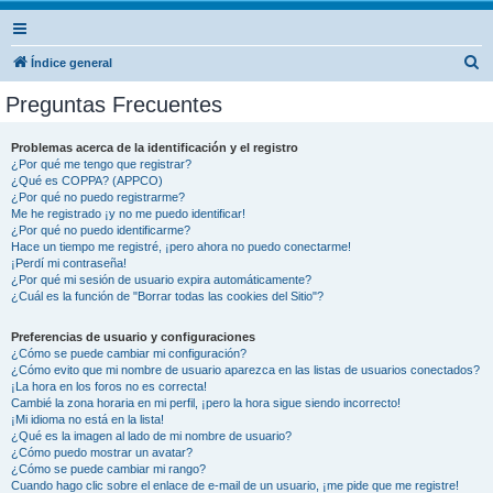
B
Índice general
u
Preguntas Frecuentes
s
c
Problemas acerca de la identificación y el registro
¿Por qué me tengo que registrar?
a
¿Qué es COPPA? (APPCO)
r
¿Por qué no puedo registrarme?
Me he registrado ¡y no me puedo identificar!
¿Por qué no puedo identificarme?
Hace un tiempo me registré, ¡pero ahora no puedo conectarme!
¡Perdí mi contraseña!
¿Por qué mi sesión de usuario expira automáticamente?
¿Cuál es la función de "Borrar todas las cookies del Sitio"?
Preferencias de usuario y configuraciones
¿Cómo se puede cambiar mi configuración?
¿Cómo evito que mi nombre de usuario aparezca en las listas de usuarios conectados?
¡La hora en los foros no es correcta!
Cambié la zona horaria en mi perfil, ¡pero la hora sigue siendo incorrecto!
¡Mi idioma no está en la lista!
¿Qué es la imagen al lado de mi nombre de usuario?
¿Cómo puedo mostrar un avatar?
¿Cómo se puede cambiar mi rango?
Cuando hago clic sobre el enlace de e-mail de un usuario, ¡me pide que me registre!