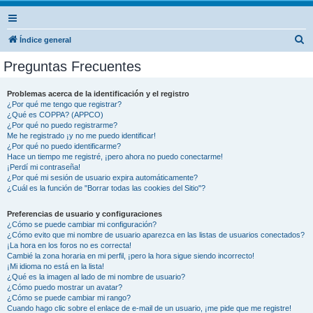
B
Índice general
u
Preguntas Frecuentes
s
c
Problemas acerca de la identificación y el registro
¿Por qué me tengo que registrar?
a
¿Qué es COPPA? (APPCO)
r
¿Por qué no puedo registrarme?
Me he registrado ¡y no me puedo identificar!
¿Por qué no puedo identificarme?
Hace un tiempo me registré, ¡pero ahora no puedo conectarme!
¡Perdí mi contraseña!
¿Por qué mi sesión de usuario expira automáticamente?
¿Cuál es la función de "Borrar todas las cookies del Sitio"?
Preferencias de usuario y configuraciones
¿Cómo se puede cambiar mi configuración?
¿Cómo evito que mi nombre de usuario aparezca en las listas de usuarios conectados?
¡La hora en los foros no es correcta!
Cambié la zona horaria en mi perfil, ¡pero la hora sigue siendo incorrecto!
¡Mi idioma no está en la lista!
¿Qué es la imagen al lado de mi nombre de usuario?
¿Cómo puedo mostrar un avatar?
¿Cómo se puede cambiar mi rango?
Cuando hago clic sobre el enlace de e-mail de un usuario, ¡me pide que me registre!