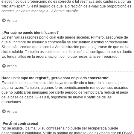
electrónico que proporcionó no es correcta o tal vez haya sido capturada por un
filtro anti-spam. Si está seguro de que la dirección de e-mail que proporcionó es
correcta, envíe un mensaje a La Administración.
Arriba
¿Por qué no puedo identificarme?
Existen varias razones por lo cuál esto puede suceder. Primero, asegúrese de
que su nombre de usuario y contraseña se encuentren escritos correctamente.
Si lo están, comuníquese con La Administración para asegurarse de que no ha
sido excluido. También es posible que el foro esté mal configurado por su dueño
y/o tenga fallos en la programación, por lo que necesitaría ser reparado.
Arriba
Hace un tiempo me registré, ¡pero ahora no puedo conectarme!
Es posible que la administración haya desactivado o borrado su cuenta por
alguna razón. También, algunos foros periódicamente remueven sus usuarios
que no publicaron mensajes por cierto periodo de tiempo para reducir el peso
de la base de datos. Si es así, registrese de nuevo y participe de las
discuciones.
Arriba
¡Perdí mi contraseña!
No se asuste, ¡calma! Si su contraseña no puede ser recuperada puede
desactivarla o cambiarla. Visite la página de ingreso (login) y haga clic en
Olvidé