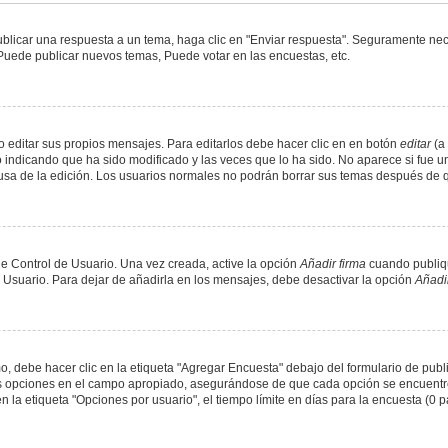
blicar una respuesta a un tema, haga clic en "Enviar respuesta". Seguramente nece
 Puede publicar nuevos temas, Puede votar en las encuestas, etc.
 editar sus propios mensajes. Para editarlos debe hacer clic en en botón
editar
(a 
 indicando que ha sido modificado y las veces que lo ha sido. No aparece si fue u
causa de la edición. Los usuarios normales no podrán borrar sus temas después de
e Control de Usuario. Una vez creada, active la opción
Añadir firma
cuando publiqu
e Usuario. Para dejar de añadirla en los mensajes, debe desactivar la opción
Añadir
 debe hacer clic en la etiqueta "Agregar Encuesta" debajo del formulario de public
dos opciones en el campo apropiado, asegurándose de que cada opción se encuentr
a etiqueta "Opciones por usuario", el tiempo límite en días para la encuesta (0 para