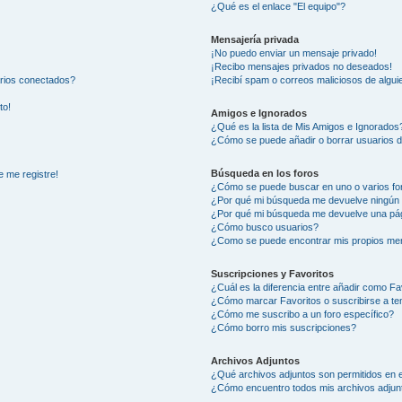
¿Qué es el enlace "El equipo"?
Mensajería privada
¡No puedo enviar un mensaje privado!
¡Recibo mensajes privados no deseados!
arios conectados?
¡Recibí spam o correos maliciosos de alguie
to!
Amigos e Ignorados
¿Qué es la lista de Mis Amigos e Ignorados
¿Cómo se puede añadir o borrar usuarios d
Búsqueda en los foros
e me registre!
¿Cómo se puede buscar en uno o varios fo
¿Por qué mi búsqueda me devuelve ningún 
¿Por qué mi búsqueda me devuelve una pág
¿Cómo busco usuarios?
¿Como se puede encontrar mis propios me
Suscripciones y Favoritos
¿Cuál es la diferencia entre añadir como Fa
¿Cómo marcar Favoritos o suscribirse a t
¿Cómo me suscribo a un foro específico?
¿Cómo borro mis suscripciones?
Archivos Adjuntos
¿Qué archivos adjuntos son permitidos en e
¿Cómo encuentro todos mis archivos adjun