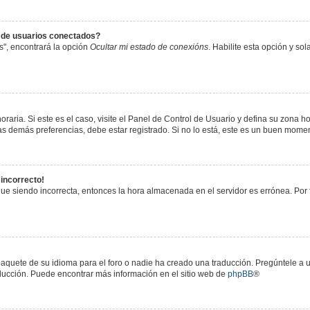
s de usuarios conectados?
s", encontrará la opción
Ocultar mi estado de conexións
. Habilite esta opción y s
raria. Si este es el caso, visite el Panel de Control de Usuario y defina su zona h
s demás preferencias, debe estar registrado. Si no lo está, este es un buen mome
 incorrecto!
igue siendo incorrecta, entonces la hora almacenada en el servidor es errónea. Por
paquete de su idioma para el foro o nadie ha creado una traducción. Pregúntele a u
raducción. Puede encontrar más información en el sitio web de
phpBB
®