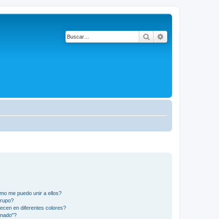
Buscar
Búsqueda avanza
mo me puedo unir a ellos?
Grupo?
ecen en diferentes colores?
inado"?