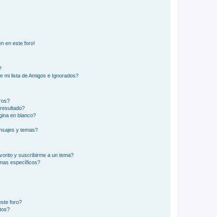
n en este foro!
?
e mi lista de Amigos e Ignorados?
ros?
resultado?
ina en blanco?
nsajes y temas?
vorito y suscribirme a un tema?
emas específicos?
ste foro?
tos?