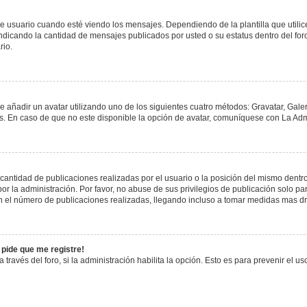
uario cuando esté viendo los mensajes. Dependiendo de la plantilla que utilice el
 indicando la cantidad de mensajes publicados por usted o su estatus dentro del 
rio.
e añadir un avatar utilizando uno de los siguientes cuatro métodos: Gravatar, Gale
 En caso de que no este disponible la opción de avatar, comuníquese con La Admi
antidad de publicaciones realizadas por el usuario o la posición del mismo dentro 
 la administración. Por favor, no abuse de sus privilegios de publicación solo pa
n el número de publicaciones realizadas, llegando incluso a tomar medidas mas drá
 pide que me registre!
 través del foro, si la administración habilita la opción. Esto es para prevenir el 