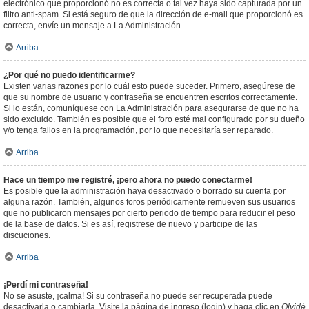
electrónico que proporcionó no es correcta o tal vez haya sido capturada por un
filtro anti-spam. Si está seguro de que la dirección de e-mail que proporcionó es
correcta, envíe un mensaje a La Administración.
Arriba
¿Por qué no puedo identificarme?
Existen varias razones por lo cuál esto puede suceder. Primero, asegúrese de
que su nombre de usuario y contraseña se encuentren escritos correctamente.
Si lo están, comuníquese con La Administración para asegurarse de que no ha
sido excluido. También es posible que el foro esté mal configurado por su dueño
y/o tenga fallos en la programación, por lo que necesitaría ser reparado.
Arriba
Hace un tiempo me registré, ¡pero ahora no puedo conectarme!
Es posible que la administración haya desactivado o borrado su cuenta por
alguna razón. También, algunos foros periódicamente remueven sus usuarios
que no publicaron mensajes por cierto periodo de tiempo para reducir el peso
de la base de datos. Si es así, registrese de nuevo y participe de las
discuciones.
Arriba
¡Perdí mi contraseña!
No se asuste, ¡calma! Si su contraseña no puede ser recuperada puede
desactivarla o cambiarla. Visite la página de ingreso (login) y haga clic en
Olvidé