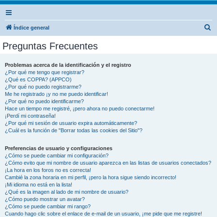
B
Índice general
u
Preguntas Frecuentes
s
c
Problemas acerca de la identificación y el registro
¿Por qué me tengo que registrar?
a
¿Qué es COPPA? (APPCO)
r
¿Por qué no puedo registrarme?
Me he registrado ¡y no me puedo identificar!
¿Por qué no puedo identificarme?
Hace un tiempo me registré, ¡pero ahora no puedo conectarme!
¡Perdí mi contraseña!
¿Por qué mi sesión de usuario expira automáticamente?
¿Cuál es la función de "Borrar todas las cookies del Sitio"?
Preferencias de usuario y configuraciones
¿Cómo se puede cambiar mi configuración?
¿Cómo evito que mi nombre de usuario aparezca en las listas de usuarios conectados?
¡La hora en los foros no es correcta!
Cambié la zona horaria en mi perfil, ¡pero la hora sigue siendo incorrecto!
¡Mi idioma no está en la lista!
¿Qué es la imagen al lado de mi nombre de usuario?
¿Cómo puedo mostrar un avatar?
¿Cómo se puede cambiar mi rango?
Cuando hago clic sobre el enlace de e-mail de un usuario, ¡me pide que me registre!