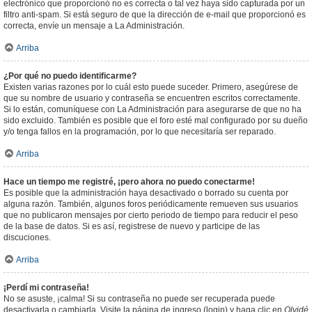
electrónico que proporcionó no es correcta o tal vez haya sido capturada por un
filtro anti-spam. Si está seguro de que la dirección de e-mail que proporcionó es
correcta, envíe un mensaje a La Administración.
Arriba
¿Por qué no puedo identificarme?
Existen varias razones por lo cuál esto puede suceder. Primero, asegúrese de
que su nombre de usuario y contraseña se encuentren escritos correctamente.
Si lo están, comuníquese con La Administración para asegurarse de que no ha
sido excluido. También es posible que el foro esté mal configurado por su dueño
y/o tenga fallos en la programación, por lo que necesitaría ser reparado.
Arriba
Hace un tiempo me registré, ¡pero ahora no puedo conectarme!
Es posible que la administración haya desactivado o borrado su cuenta por
alguna razón. También, algunos foros periódicamente remueven sus usuarios
que no publicaron mensajes por cierto periodo de tiempo para reducir el peso
de la base de datos. Si es así, registrese de nuevo y participe de las
discuciones.
Arriba
¡Perdí mi contraseña!
No se asuste, ¡calma! Si su contraseña no puede ser recuperada puede
desactivarla o cambiarla. Visite la página de ingreso (login) y haga clic en
Olvidé