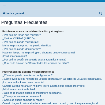
B
Índice general
u
Preguntas Frecuentes
s
c
Problemas acerca de la identificación y el registro
¿Por qué me tengo que registrar?
a
¿Qué es COPPA? (APPCO)
r
¿Por qué no puedo registrarme?
Me he registrado ¡y no me puedo identificar!
¿Por qué no puedo identificarme?
Hace un tiempo me registré, ¡pero ahora no puedo conectarme!
¡Perdí mi contraseña!
¿Por qué mi sesión de usuario expira automáticamente?
¿Cuál es la función de "Borrar todas las cookies del Sitio"?
Preferencias de usuario y configuraciones
¿Cómo se puede cambiar mi configuración?
¿Cómo evito que mi nombre de usuario aparezca en las listas de usuarios conectados?
¡La hora en los foros no es correcta!
Cambié la zona horaria en mi perfil, ¡pero la hora sigue siendo incorrecto!
¡Mi idioma no está en la lista!
¿Qué es la imagen al lado de mi nombre de usuario?
¿Cómo puedo mostrar un avatar?
¿Cómo se puede cambiar mi rango?
Cuando hago clic sobre el enlace de e-mail de un usuario, ¡me pide que me registre!