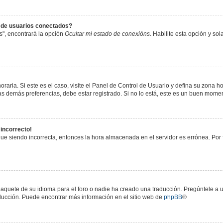
s de usuarios conectados?
s", encontrará la opción
Ocultar mi estado de conexións
. Habilite esta opción y s
raria. Si este es el caso, visite el Panel de Control de Usuario y defina su zona h
s demás preferencias, debe estar registrado. Si no lo está, este es un buen mome
 incorrecto!
igue siendo incorrecta, entonces la hora almacenada en el servidor es errónea. Por
paquete de su idioma para el foro o nadie ha creado una traducción. Pregúntele a u
raducción. Puede encontrar más información en el sitio web de
phpBB
®