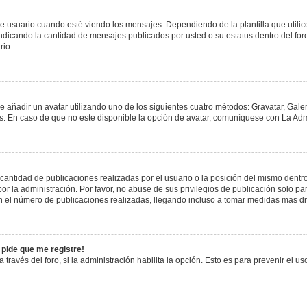
uario cuando esté viendo los mensajes. Dependiendo de la plantilla que utilice el
 indicando la cantidad de mensajes publicados por usted o su estatus dentro del 
rio.
e añadir un avatar utilizando uno de los siguientes cuatro métodos: Gravatar, Gale
 En caso de que no este disponible la opción de avatar, comuníquese con La Admi
antidad de publicaciones realizadas por el usuario o la posición del mismo dentro 
 la administración. Por favor, no abuse de sus privilegios de publicación solo pa
n el número de publicaciones realizadas, llegando incluso a tomar medidas mas drá
 pide que me registre!
 través del foro, si la administración habilita la opción. Esto es para prevenir el 