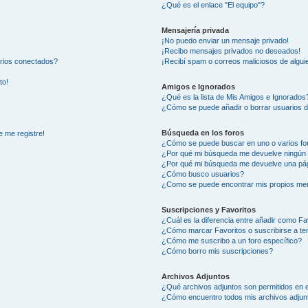
¿Qué es el enlace "El equipo"?
Mensajería privada
¡No puedo enviar un mensaje privado!
¡Recibo mensajes privados no deseados!
arios conectados?
¡Recibí spam o correos maliciosos de alguie
to!
Amigos e Ignorados
¿Qué es la lista de Mis Amigos e Ignorados
¿Cómo se puede añadir o borrar usuarios d
Búsqueda en los foros
e me registre!
¿Cómo se puede buscar en uno o varios fo
¿Por qué mi búsqueda me devuelve ningún 
¿Por qué mi búsqueda me devuelve una pág
¿Cómo busco usuarios?
¿Como se puede encontrar mis propios me
Suscripciones y Favoritos
¿Cuál es la diferencia entre añadir como Fa
¿Cómo marcar Favoritos o suscribirse a t
¿Cómo me suscribo a un foro específico?
¿Cómo borro mis suscripciones?
Archivos Adjuntos
¿Qué archivos adjuntos son permitidos en e
¿Cómo encuentro todos mis archivos adjun