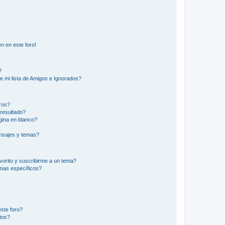
n en este foro!
?
e mi lista de Amigos e Ignorados?
ros?
resultado?
ina en blanco?
nsajes y temas?
vorito y suscribirme a un tema?
emas específicos?
ste foro?
tos?