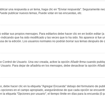
blicar una respuesta a un tema, haga clic en "Enviar respuesta". Seguramente nece
 Puede publicar nuevos temas, Puede votar en las encuestas, etc.
 editar sus propios mensajes. Para editarlos debe hacer clic en en botón
editar
(a 
 indicando que ha sido modificado y las veces que lo ha sido. No aparece si fue u
causa de la edición. Los usuarios normales no podrán borrar sus temas después de
e Control de Usuario. Una vez creada, active la opción
Añadir firma
cuando publiqu
e Usuario. Para dejar de añadirla en los mensajes, debe desactivar la opción
Añadir
 debe hacer clic en la etiqueta "Agregar Encuesta" debajo del formulario de public
dos opciones en el campo apropiado, asegurándose de que cada opción se encuentr
a etiqueta "Opciones por usuario", el tiempo límite en días para la encuesta (0 para