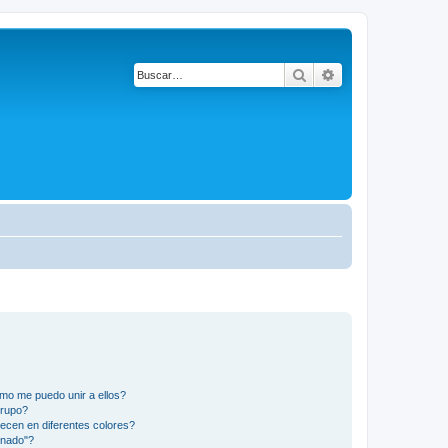
Buscar
Búsqueda avanza
mo me puedo unir a ellos?
Grupo?
ecen en diferentes colores?
inado"?