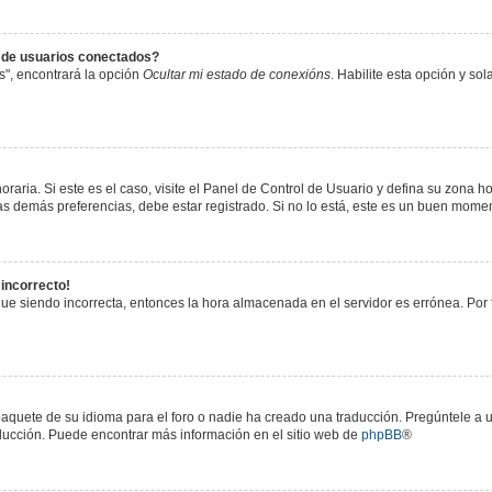
s de usuarios conectados?
s", encontrará la opción
Ocultar mi estado de conexións
. Habilite esta opción y s
raria. Si este es el caso, visite el Panel de Control de Usuario y defina su zona h
s demás preferencias, debe estar registrado. Si no lo está, este es un buen mome
 incorrecto!
igue siendo incorrecta, entonces la hora almacenada en el servidor es errónea. Por
paquete de su idioma para el foro o nadie ha creado una traducción. Pregúntele a u
raducción. Puede encontrar más información en el sitio web de
phpBB
®