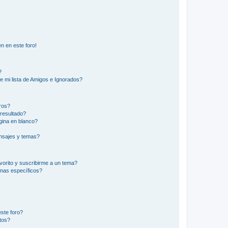
n en este foro!
?
e mi lista de Amigos e Ignorados?
ros?
resultado?
ina en blanco?
nsajes y temas?
vorito y suscribirme a un tema?
emas específicos?
ste foro?
tos?