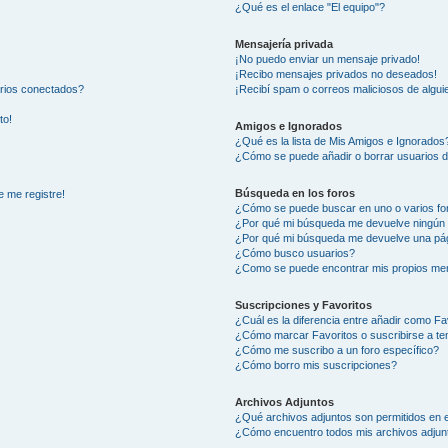
¿Qué es el enlace "El equipo"?
Mensajería privada
¡No puedo enviar un mensaje privado!
¡Recibo mensajes privados no deseados!
arios conectados?
¡Recibí spam o correos maliciosos de alguie
to!
Amigos e Ignorados
¿Qué es la lista de Mis Amigos e Ignorados
¿Cómo se puede añadir o borrar usuarios d
Búsqueda en los foros
e me registre!
¿Cómo se puede buscar en uno o varios fo
¿Por qué mi búsqueda me devuelve ningún 
¿Por qué mi búsqueda me devuelve una pág
¿Cómo busco usuarios?
¿Como se puede encontrar mis propios me
Suscripciones y Favoritos
¿Cuál es la diferencia entre añadir como Fa
¿Cómo marcar Favoritos o suscribirse a t
¿Cómo me suscribo a un foro específico?
¿Cómo borro mis suscripciones?
Archivos Adjuntos
¿Qué archivos adjuntos son permitidos en e
¿Cómo encuentro todos mis archivos adjun