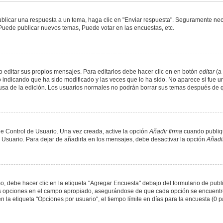
blicar una respuesta a un tema, haga clic en "Enviar respuesta". Seguramente nece
 Puede publicar nuevos temas, Puede votar en las encuestas, etc.
 editar sus propios mensajes. Para editarlos debe hacer clic en en botón
editar
(a 
 indicando que ha sido modificado y las veces que lo ha sido. No aparece si fue u
causa de la edición. Los usuarios normales no podrán borrar sus temas después de
e Control de Usuario. Una vez creada, active la opción
Añadir firma
cuando publiqu
e Usuario. Para dejar de añadirla en los mensajes, debe desactivar la opción
Añadir
 debe hacer clic en la etiqueta "Agregar Encuesta" debajo del formulario de public
dos opciones en el campo apropiado, asegurándose de que cada opción se encuentr
a etiqueta "Opciones por usuario", el tiempo límite en días para la encuesta (0 para