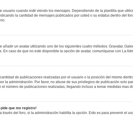
uario cuando esté viendo los mensajes. Dependiendo de la plantilla que utilice el
 indicando la cantidad de mensajes publicados por usted o su estatus dentro del 
rio.
e añadir un avatar utilizando uno de los siguientes cuatro métodos: Gravatar, Gale
 En caso de que no este disponible la opción de avatar, comuníquese con La Admi
antidad de publicaciones realizadas por el usuario o la posición del mismo dentro 
 la administración. Por favor, no abuse de sus privilegios de publicación solo pa
n el número de publicaciones realizadas, llegando incluso a tomar medidas mas drá
 pide que me registre!
 través del foro, si la administración habilita la opción. Esto es para prevenir el 