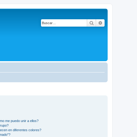
Buscar
Búsqueda avanza
mo me puedo unir a ellos?
Grupo?
ecen en diferentes colores?
inado"?