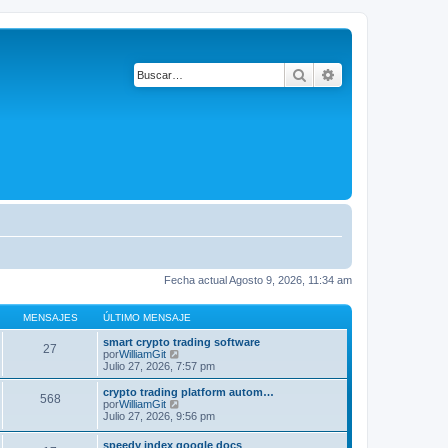
Buscar
Búsqueda avanza
Fecha actual Agosto 9, 2026, 11:34 am
MENSAJES
ÚLTIMO MENSAJE
smart crypto trading software
27
V
por
WilliamGit
e
Julio 27, 2026, 7:57 pm
r
ú
crypto trading platform autom…
568
l
V
por
WilliamGit
t
e
Julio 27, 2026, 9:56 pm
i
r
m
ú
speedy index google docs