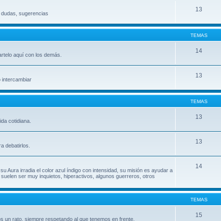
13
, dudas, sugerencias
TEMAS
14
artelo aquí con los demás.
13
o intercambiar
TEMAS
13
da cotidiana.
13
a debatirlos.
14
su Aura irradia el color azul índigo con intensidad, su misión es ayudar a
uelen ser muy inquietos, hiperactivos, algunos guerreros, otros
TEMAS
15
s un rato, siempre respetando al que tenemos en frente.