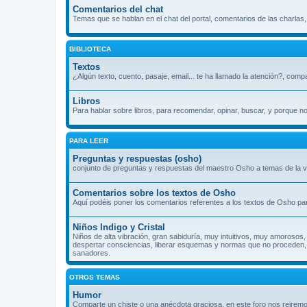
Comentarios del chat
Temas que se hablan en el chat del portal, comentarios de las charlas
BIBLIOTECA
Textos
¿Algún texto, cuento, pasaje, email... te ha llamado la atención?, comp
Libros
Para hablar sobre libros, para recomendar, opinar, buscar, y porque n
PARA LEER
Preguntas y respuestas (osho)
conjunto de preguntas y respuestas del maestro Osho a temas de la vi
Comentarios sobre los textos de Osho
Aquí podéis poner los comentarios referentes a los textos de Osho par
Niños Indigo y Cristal
Niños de alta vibración, gran sabiduría, muy intuitivos, muy amorosos, 
despertar consciencias, liberar esquemas y normas que no proceden, s
sanadores.
OTROS TEMAS
Humor
Comparte un chiste o una anécdota graciosa, en este foro nos reiremo