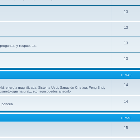
13
13
13
, preguntas y respuestas.
13
TEMAS
14
eiki, energía magnificada, Sistema Usui, Sanación Crística, Feng Shui,
metología natural... etc, aqui puedes añadirlo
14
s ponerla
TEMAS
15