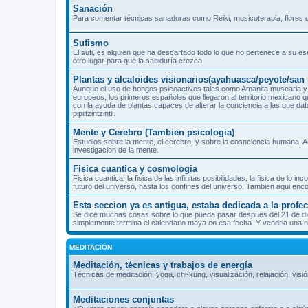
Sanación
Para comentar técnicas sanadoras como Reiki, musicoterapia, flores d
Sufismo
El sufi, es alguien que ha descartado todo lo que no pertenece a su es
otro lugar para que la sabiduría crezca.
Plantas y alcaloides visionarios(ayahuasca/peyote/sa
Aunque el uso de hongos psicoactivos tales como Amanita muscaria y 
europeos, los primeros españoles que llegaron al territorio mexicano 
con la ayuda de plantas capaces de alterar la conciencia a las que dab
pipiltzintzintli.
Mente y Cerebro (Tambien psicologia)
Estudios sobre la mente, el cerebro, y sobre la cosnciencia humana. A
investigacion de la mente.
Fisica cuantica y cosmologia
Fisica cuantica, la fisica de las infinitas posibilidades, la fisica de l
futuro del universo, hasta los confines del universo. Tambien aqui enc
Esta seccion ya es antigua, estaba dedicada a la prof
Se dice muchas cosas sobre lo que pueda pasar despues del 21 de dicie
simplemente termina el calendario maya en esa fecha. Y vendria una nu
MEDITACIÓN
Meditación, técnicas y trabajos de energía
Técnicas de meditación, yoga, chi-kung, visualización, relajación, visió
Meditaciones conjuntas