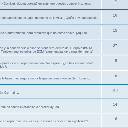
15
? ¿Escribes alguna poesia? en este foro puedes compartir tu amor
16
ser humano siente en algún momento de la vida. ¿Quién soy, qué sentido
15
nde a sufrir mucho, pero recuerda que no estás solo/a. ¡Aquí te
27
ico y la consciencia o alma se transfiere dentro del cuerpo astral (o
ral. Tambien aqui estudios de ECM (experiencias cercanas de muerte)
15
, producido en repercusión con otro espíritu. ¿La has encontrado?
dos?.
16
es la base más segura sobre la que se construye un Ser Humano.
101
int Germain...
14
que no tienes explicación o solicitar ayuda.
18
e se repite muchas veces y te interesa conocer su significado?