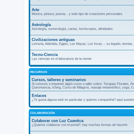
Arte
Música, pintura, poesia... y todo tipo de creaciones personales.
Astrología
Astrología, numerología, cartas, horóscopos, afinidades.
Civilizaciones antiguas
Lemuria, Atlántida, Egipto, Los Mayas, Los Incas...: su legado, teorias
Tecno-Ciencia
Las ciencias en el laboratorio de la mente
RECURSOS
Cursos, talleres y seminarios
Si conoces o impartes algún curso o taller sobre: Terapias Florales, R
Quiromancia, Iching, Curso de Milagros, masaje metamórfico, yoga, Cos
Enlaces
¿Te gusta alguna web en particular y quieres compartirla? aquí puede
COLABORACIÓN
Colaborar con Luz Cuantica
¿Quieres colaborar con el portal?, hay muchas formas de hacerlo