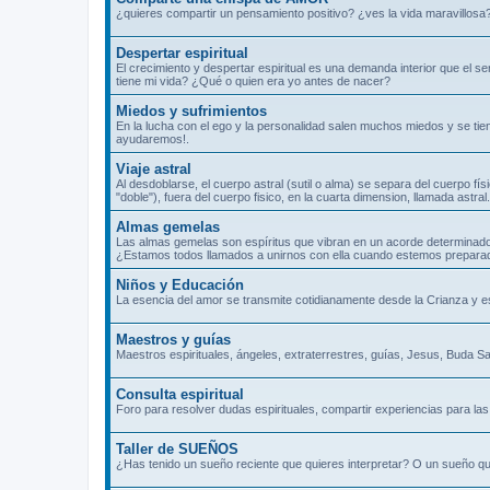
¿quieres compartir un pensamiento positivo? ¿ves la vida maravillosa
Despertar espiritual
El crecimiento y despertar espiritual es una demanda interior que el 
tiene mi vida? ¿Qué o quien era yo antes de nacer?
Miedos y sufrimientos
En la lucha con el ego y la personalidad salen muchos miedos y se tie
ayudaremos!.
Viaje astral
Al desdoblarse, el cuerpo astral (sutil o alma) se separa del cuerpo fís
"doble"), fuera del cuerpo fisico, en la cuarta dimension, llamada ast
Almas gemelas
Las almas gemelas son espíritus que vibran en un acorde determinado
¿Estamos todos llamados a unirnos con ella cuando estemos prepara
Niños y Educación
La esencia del amor se transmite cotidianamente desde la Crianza y 
Maestros y guías
Maestros espirituales, ángeles, extraterrestres, guías, Jesus, Buda Sa
Consulta espiritual
Foro para resolver dudas espirituales, compartir experiencias para las 
Taller de SUEÑOS
¿Has tenido un sueño reciente que quieres interpretar? O un sueño qu