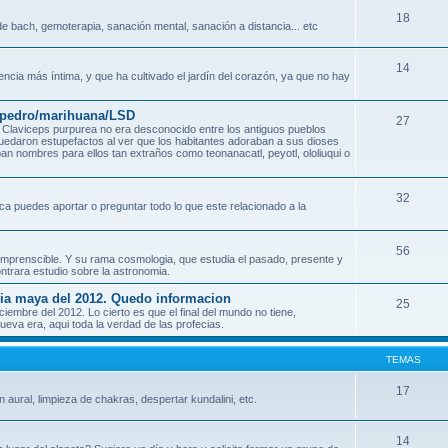
18
e bach, gemoterapia, sanación mental, sanación a distancia... etc
14
encia más íntima, y que ha cultivado el jardín del corazón, ya que no hay
n pedro/marihuana/LSD
27
Claviceps purpurea no era desconocido entre los antiguos pueblos
quedaron estupefactos al ver que los habitantes adoraban a sus dioses
an nombres para ellos tan extraños como teonanacatl, peyotl, ololiuqui o
32
ca puedes aportar o preguntar todo lo que este relacionado a la
56
o incomprenscible. Y su rama cosmologia, que estudia el pasado, presente y
ontrara estudio sobre la astronomia.
ecia maya del 2012. Quedo informacion
25
mbre del 2012. Lo cierto es que el final del mundo no tiene,
eva era, aqui toda la verdad de las profecias.
TEMAS
17
n aural, limpieza de chakras, despertar kundalini, etc.
14