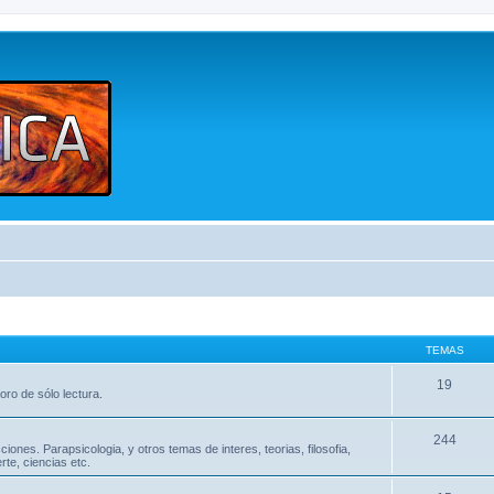
TEMAS
19
oro de sólo lectura.
244
nes. Parapsicologia, y otros temas de interes, teorias, filosofia,
te, ciencias etc.