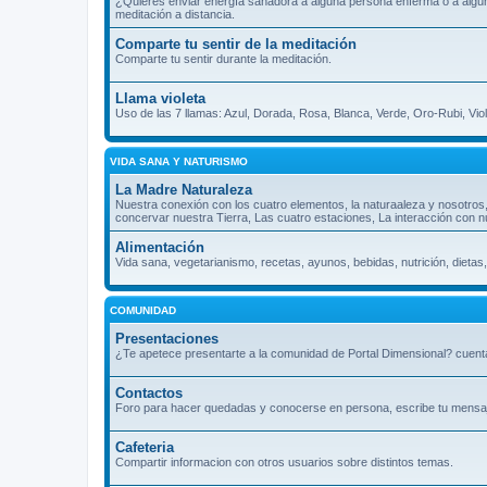
¿Quieres enviar energía sanadora a alguna persona enferma o a algún l
meditación a distancia.
Comparte tu sentir de la meditación
Comparte tu sentir durante la meditación.
Llama violeta
Uso de las 7 llamas: Azul, Dorada, Rosa, Blanca, Verde, Oro-Rubi, Vio
VIDA SANA Y NATURISMO
La Madre Naturaleza
Nuestra conexión con los cuatro elementos, la naturaaleza y nosotros
concervar nuestra Tierra, Las cuatro estaciones, La interacción con n
Alimentación
Vida sana, vegetarianismo, recetas, ayunos, bebidas, nutrición, dietas,
COMUNIDAD
Presentaciones
¿Te apetece presentarte a la comunidad de Portal Dimensional? cuenta
Contactos
Foro para hacer quedadas y conocerse en persona, escribe tu mensaje 
Cafeteria
Compartir informacion con otros usuarios sobre distintos temas.