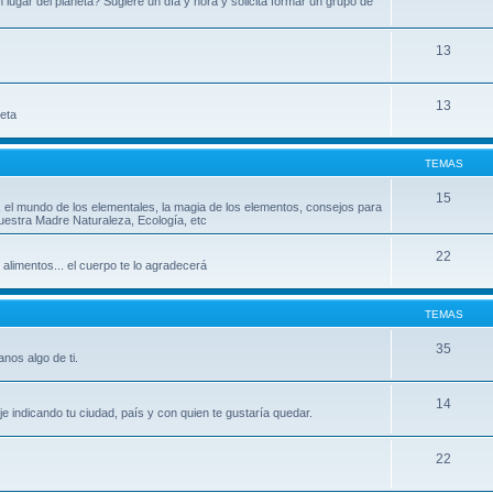
ugar del planeta? Sugiere un día y hora y solicita formar un grupo de
13
13
leta
TEMAS
15
, el mundo de los elementales, la magia de los elementos, consejos para
uestra Madre Naturaleza, Ecología, etc
22
 alimentos... el cuerpo te lo agradecerá
TEMAS
35
nos algo de ti.
14
indicando tu ciudad, país y con quien te gustaría quedar.
22