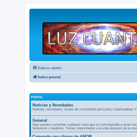
Enlaces rápidos
Índice general
PORTAL
Noticias y Novedades
Noticias, novedades, textos de crecimiento personal y espiritualidad. F
General
Aquí puedes comentar cualquier cosa que no corresponda a otras seccio
hinduismo y budismo. Temas relacionados a la vida despues de la muer
Comparte una chispa de AMOR