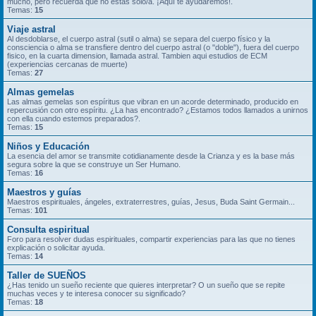
mucho, pero recuerda que no estás solo/a. ¡Aquí te ayudaremos!.
Temas:
15
Viaje astral
Al desdoblarse, el cuerpo astral (sutil o alma) se separa del cuerpo físico y la
consciencia o alma se transfiere dentro del cuerpo astral (o "doble"), fuera del cuerpo
fisico, en la cuarta dimension, llamada astral. Tambien aqui estudios de ECM
(experiencias cercanas de muerte)
Temas:
27
Almas gemelas
Las almas gemelas son espíritus que vibran en un acorde determinado, producido en
repercusión con otro espíritu. ¿La has encontrado? ¿Estamos todos llamados a unirnos
con ella cuando estemos preparados?.
Temas:
15
Niños y Educación
La esencia del amor se transmite cotidianamente desde la Crianza y es la base más
segura sobre la que se construye un Ser Humano.
Temas:
16
Maestros y guías
Maestros espirituales, ángeles, extraterrestres, guías, Jesus, Buda Saint Germain...
Temas:
101
Consulta espiritual
Foro para resolver dudas espirituales, compartir experiencias para las que no tienes
explicación o solicitar ayuda.
Temas:
14
Taller de SUEÑOS
¿Has tenido un sueño reciente que quieres interpretar? O un sueño que se repite
muchas veces y te interesa conocer su significado?
Temas:
18