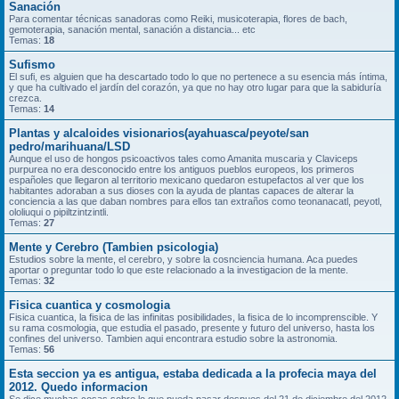
Sanación
Para comentar técnicas sanadoras como Reiki, musicoterapia, flores de bach,
gemoterapia, sanación mental, sanación a distancia... etc
Temas:
18
Sufismo
El sufi, es alguien que ha descartado todo lo que no pertenece a su esencia más íntima,
y que ha cultivado el jardín del corazón, ya que no hay otro lugar para que la sabiduría
crezca.
Temas:
14
Plantas y alcaloides visionarios(ayahuasca/peyote/san
pedro/marihuana/LSD
Aunque el uso de hongos psicoactivos tales como Amanita muscaria y Claviceps
purpurea no era desconocido entre los antiguos pueblos europeos, los primeros
españoles que llegaron al territorio mexicano quedaron estupefactos al ver que los
habitantes adoraban a sus dioses con la ayuda de plantas capaces de alterar la
conciencia a las que daban nombres para ellos tan extraños como teonanacatl, peyotl,
ololiuqui o pipiltzintzintli.
Temas:
27
Mente y Cerebro (Tambien psicologia)
Estudios sobre la mente, el cerebro, y sobre la cosnciencia humana. Aca puedes
aportar o preguntar todo lo que este relacionado a la investigacion de la mente.
Temas:
32
Fisica cuantica y cosmologia
Fisica cuantica, la fisica de las infinitas posibilidades, la fisica de lo incomprenscible. Y
su rama cosmologia, que estudia el pasado, presente y futuro del universo, hasta los
confines del universo. Tambien aqui encontrara estudio sobre la astronomia.
Temas:
56
Esta seccion ya es antigua, estaba dedicada a la profecia maya del
2012. Quedo informacion