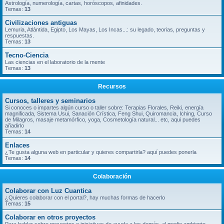
Astrología, numerología, cartas, horóscopos, afinidades.
Temas:
13
Civilizaciones antiguas
Lemuria, Atlántida, Egipto, Los Mayas, Los Incas...: su legado, teorias, preguntas y
respuestas.
Temas:
13
Tecno-Ciencia
Las ciencias en el laboratorio de la mente
Temas:
13
Recursos
Cursos, talleres y seminarios
Si conoces o impartes algún curso o taller sobre: Terapias Florales, Reiki, energía
magnificada, Sistema Usui, Sanación Crística, Feng Shui, Quiromancia, Iching, Curso
de Milagros, masaje metamórfico, yoga, Cosmetología natural... etc, aqui puedes
añadirlo
Temas:
14
Enlaces
¿Te gusta alguna web en particular y quieres compartirla? aquí puedes ponerla
Temas:
14
Colaboración
Colaborar con Luz Cuantica
¿Quieres colaborar con el portal?, hay muchas formas de hacerlo
Temas:
15
Colaborar en otros proyectos