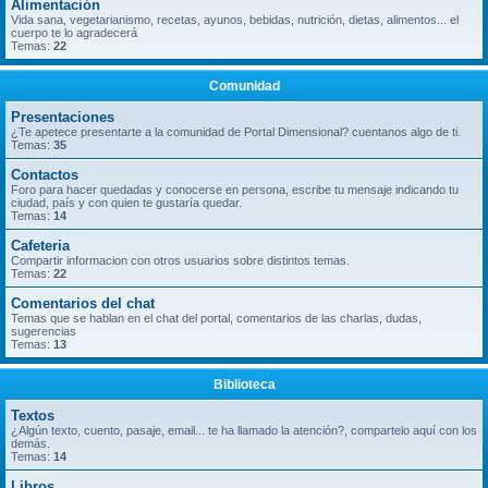
Alimentación
Vida sana, vegetarianismo, recetas, ayunos, bebidas, nutrición, dietas, alimentos... el
cuerpo te lo agradecerá
Temas:
22
Comunidad
Presentaciones
¿Te apetece presentarte a la comunidad de Portal Dimensional? cuentanos algo de ti.
Temas:
35
Contactos
Foro para hacer quedadas y conocerse en persona, escribe tu mensaje indicando tu
ciudad, país y con quien te gustaría quedar.
Temas:
14
Cafeteria
Compartir informacion con otros usuarios sobre distintos temas.
Temas:
22
Comentarios del chat
Temas que se hablan en el chat del portal, comentarios de las charlas, dudas,
sugerencias
Temas:
13
Biblioteca
Textos
¿Algún texto, cuento, pasaje, email... te ha llamado la atención?, compartelo aquí con los
demás.
Temas:
14
Libros