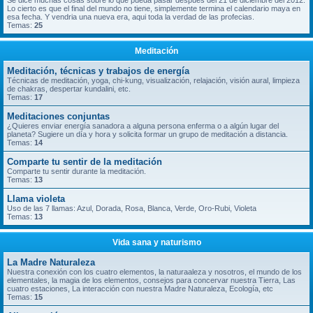
Se dice muchas cosas sobre lo que pueda pasar despues del 21 de diciembre del 2012.
Lo cierto es que el final del mundo no tiene, simplemente termina el calendario maya en
esa fecha. Y vendria una nueva era, aqui toda la verdad de las profecias.
Temas:
25
Meditación
Meditación, técnicas y trabajos de energía
Técnicas de meditación, yoga, chi-kung, visualización, relajación, visión aural, limpieza
de chakras, despertar kundalini, etc.
Temas:
17
Meditaciones conjuntas
¿Quieres enviar energía sanadora a alguna persona enferma o a algún lugar del
planeta? Sugiere un día y hora y solicita formar un grupo de meditación a distancia.
Temas:
14
Comparte tu sentir de la meditación
Comparte tu sentir durante la meditación.
Temas:
13
Llama violeta
Uso de las 7 llamas: Azul, Dorada, Rosa, Blanca, Verde, Oro-Rubi, Violeta
Temas:
13
Vida sana y naturismo
La Madre Naturaleza
Nuestra conexión con los cuatro elementos, la naturaaleza y nosotros, el mundo de los
elementales, la magia de los elementos, consejos para concervar nuestra Tierra, Las
cuatro estaciones, La interacción con nuestra Madre Naturaleza, Ecología, etc
Temas:
15