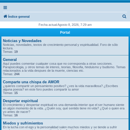
B
Índice general
u
Fecha actual Agosto 8, 2026, 7:29 am
s
Portal
c
Noticias y Novedades
a
Noticias, novedades, textos de crecimiento personal y espiritualidad. Foro de sólo
lectura.
r
Temas:
19
General
Aquí puedes comentar cualquier cosa que no corresponda a otras secciones.
Parapsicologia, y otros temas de interes, teorias, filosofia, hinduismo y budismo. Temas
relacionados a la vida despues de la muerte, ciencias etc.
Temas:
244
Comparte una chispa de AMOR
¿quieres compartir un pensamiento positivo? ¿ves la vida maravillosa? ¿Escribes
alguna poesia? en este foro puedes compartir tu amor
Temas:
15
Despertar espiritual
El crecimiento y despertar espiritual es una demanda interior que el ser humano siente
en algún momento de la vida. ¿Quién soy, qué sentido tiene mi vida? ¿Qué o quien era
yo antes de nacer?
Temas:
16
Miedos y sufrimientos
En la lucha con el ego y la personalidad salen muchos miedos y se tiende a sufrir