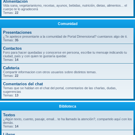
Alimentación
Vida sana, vegetarianismo, recetas, ayunos, bebidas, nutrición, dietas, alimentos... el
cuerpo te lo agradecerá
Temas:
22
Comunidad
Presentaciones
¿Te apetece presentarte a la comunidad de Portal Dimensional? cuentanos algo de ti.
Temas:
35
Contactos
Foro para hacer quedadas y conocerse en persona, escribe tu mensaje indicando tu
ciudad, país y con quien te gustaría quedar.
Temas:
14
Cafeteria
Compartir informacion con otros usuarios sobre distintos temas.
Temas:
22
Comentarios del chat
Temas que se hablan en el chat del portal, comentarios de las charlas, dudas,
sugerencias
Temas:
13
Biblioteca
Textos
¿Algún texto, cuento, pasaje, email... te ha llamado la atención?, compartelo aquí con los
demás.
Temas:
14
Libros