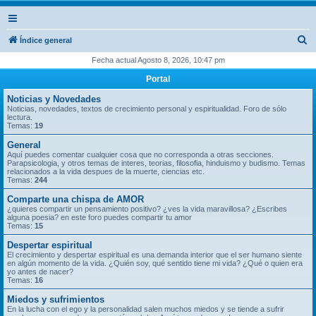
B
Índice general
u
Fecha actual Agosto 8, 2026, 10:47 pm
s
Portal
c
Noticias y Novedades
a
Noticias, novedades, textos de crecimiento personal y espiritualidad. Foro de sólo
lectura.
r
Temas:
19
General
Aquí puedes comentar cualquier cosa que no corresponda a otras secciones.
Parapsicologia, y otros temas de interes, teorias, filosofia, hinduismo y budismo. Temas
relacionados a la vida despues de la muerte, ciencias etc.
Temas:
244
Comparte una chispa de AMOR
¿quieres compartir un pensamiento positivo? ¿ves la vida maravillosa? ¿Escribes
alguna poesia? en este foro puedes compartir tu amor
Temas:
15
Despertar espiritual
El crecimiento y despertar espiritual es una demanda interior que el ser humano siente
en algún momento de la vida. ¿Quién soy, qué sentido tiene mi vida? ¿Qué o quien era
yo antes de nacer?
Temas:
16
Miedos y sufrimientos
En la lucha con el ego y la personalidad salen muchos miedos y se tiende a sufrir