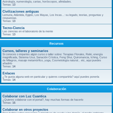
Astrología, numerología, cartas, horóscopos, afinidades.
Temas:
13
Civilizaciones antiguas
Lemuria, Atlántida, Egipto, Los Mayas, Los Incas...: su legado, teorias, preguntas y
respuestas.
Temas:
13
Tecno-Ciencia
Las ciencias en el laboratorio de la mente
Temas:
13
Recursos
Cursos, talleres y seminarios
Si conoces o impartes algún curso o taller sobre: Terapias Florales, Reiki, energía
magnificada, Sistema Usui, Sanación Crística, Feng Shui, Quiromancia, Iching, Curso
de Milagros, masaje metamórfico, yoga, Cosmetología natural... etc, aqui puedes
añadirlo
Temas:
14
Enlaces
¿Te gusta alguna web en particular y quieres compartirla? aquí puedes ponerla
Temas:
14
Colaboración
Colaborar con Luz Cuantica
¿Quieres colaborar con el portal?, hay muchas formas de hacerlo
Temas:
15
Colaborar en otros proyectos