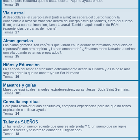
mucho, pero recuerda que no estás solo/a. ¡Aquí te ayudaremos!.
Temas:
15
Viaje astral
Al desdoblarse, el cuerpo astral (sutil o alma) se separa del cuerpo físico y la
consciencia o alma se transfiere dentro del cuerpo astral (o "doble"), fuera del cuerpo
fisico, en la cuarta dimension, llamada astral. Tambien aqui estudios de ECM
(experiencias cercanas de muerte)
Temas:
27
Almas gemelas
Las almas gemelas son espíritus que vibran en un acorde determinado, producido en
repercusión con otro espíritu. ¿La has encontrado? ¿Estamos todos llamados a unirnos
con ella cuando estemos preparados?.
Temas:
15
Niños y Educación
La esencia del amor se transmite cotidianamente desde la Crianza y es la base más
segura sobre la que se construye un Ser Humano.
Temas:
16
Maestros y guías
Maestros espirituales, ángeles, extraterrestres, guías, Jesus, Buda Saint Germain...
Temas:
101
Consulta espiritual
Foro para resolver dudas espirituales, compartir experiencias para las que no tienes
explicación o solicitar ayuda.
Temas:
14
Taller de SUEÑOS
¿Has tenido un sueño reciente que quieres interpretar? O un sueño que se repite
muchas veces y te interesa conocer su significado?
Temas:
18