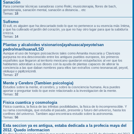
Sanación
Para comentar técnicas sanadoras como Reiki, musicoterapia, flores de bach,
gemoterapia, sanación mental, sanación a distancia... etc
Temas:
18
Sufismo
El sufi, es alguien que ha descartado todo lo que no pertenece a su esencia más íntima,
y que ha cultivado el jardín del corazón, ya que no hay otro lugar para que la sabiduría
crezca.
Temas:
14
Plantas y alcaloides visionarios(ayahuasca/peyote/san
pedro/marihuana/LSD
Aunque el uso de hongos psicoactivos tales como Amanita muscaria y Claviceps
purpurea no era desconocido entre los antiguos pueblos europeos, los primeros
españoles que llegaron al territorio mexicano quedaron estupefactos al ver que los
habitantes adoraban a sus dioses con la ayuda de plantas capaces de alterar la
conciencia a las que daban nombres para ellos tan extraños como teonanacatl, peyotl,
ololiuqui o pipiltzintzintli.
Temas:
27
Mente y Cerebro (Tambien psicologia)
Estudios sobre la mente, el cerebro, y sobre la cosnciencia humana. Aca puedes
aportar o preguntar todo lo que este relacionado a la investigacion de la mente.
Temas:
32
Fisica cuantica y cosmologia
Fisica cuantica, la fisica de las infinitas posibilidades, la fisica de lo incomprenscible. Y
su rama cosmologia, que estudia el pasado, presente y futuro del universo, hasta los
confines del universo. Tambien aqui encontrara estudio sobre la astronomia.
Temas:
56
Esta seccion ya es antigua, estaba dedicada a la profecia maya del
2012. Quedo informacion