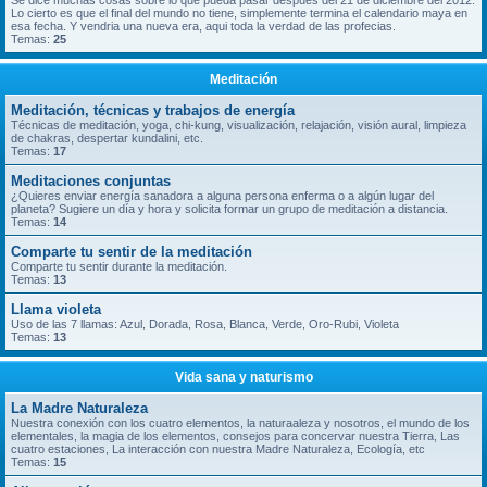
Se dice muchas cosas sobre lo que pueda pasar despues del 21 de diciembre del 2012.
Lo cierto es que el final del mundo no tiene, simplemente termina el calendario maya en
esa fecha. Y vendria una nueva era, aqui toda la verdad de las profecias.
Temas:
25
Meditación
Meditación, técnicas y trabajos de energía
Técnicas de meditación, yoga, chi-kung, visualización, relajación, visión aural, limpieza
de chakras, despertar kundalini, etc.
Temas:
17
Meditaciones conjuntas
¿Quieres enviar energía sanadora a alguna persona enferma o a algún lugar del
planeta? Sugiere un día y hora y solicita formar un grupo de meditación a distancia.
Temas:
14
Comparte tu sentir de la meditación
Comparte tu sentir durante la meditación.
Temas:
13
Llama violeta
Uso de las 7 llamas: Azul, Dorada, Rosa, Blanca, Verde, Oro-Rubi, Violeta
Temas:
13
Vida sana y naturismo
La Madre Naturaleza
Nuestra conexión con los cuatro elementos, la naturaaleza y nosotros, el mundo de los
elementales, la magia de los elementos, consejos para concervar nuestra Tierra, Las
cuatro estaciones, La interacción con nuestra Madre Naturaleza, Ecología, etc
Temas:
15