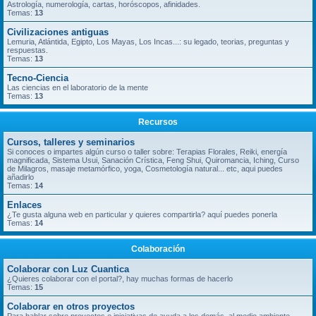
Astrología, numerología, cartas, horóscopos, afinidades.
Temas:
13
Civilizaciones antiguas
Lemuria, Atlántida, Egipto, Los Mayas, Los Incas...: su legado, teorias, preguntas y
respuestas.
Temas:
13
Tecno-Ciencia
Las ciencias en el laboratorio de la mente
Temas:
13
Recursos
Cursos, talleres y seminarios
Si conoces o impartes algún curso o taller sobre: Terapias Florales, Reiki, energía
magnificada, Sistema Usui, Sanación Crística, Feng Shui, Quiromancia, Iching, Curso
de Milagros, masaje metamórfico, yoga, Cosmetología natural... etc, aqui puedes
añadirlo
Temas:
14
Enlaces
¿Te gusta alguna web en particular y quieres compartirla? aquí puedes ponerla
Temas:
14
Colaboración
Colaborar con Luz Cuantica
¿Quieres colaborar con el portal?, hay muchas formas de hacerlo
Temas:
15
Colaborar en otros proyectos