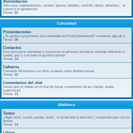
Alimentación
Vida sana, vegetarianismo, recetas, ayunos, bebidas, nutrición, dietas, alimentos... el
cuerpo te lo agradecerá
Temas:
22
Comunidad
Presentaciones
¿Te apetece presentarte a la comunidad de Portal Dimensional? cuentanos algo de ti.
Temas:
35
Contactos
Foro para hacer quedadas y conocerse en persona, escribe tu mensaje indicando tu
ciudad, país y con quien te gustaría quedar.
Temas:
14
Cafeteria
Compartir informacion con otros usuarios sobre distintos temas.
Temas:
22
Comentarios del chat
Temas que se hablan en el chat del portal, comentarios de las charlas, dudas,
sugerencias
Temas:
13
Biblioteca
Textos
¿Algún texto, cuento, pasaje, email... te ha llamado la atención?, compartelo aquí con los
demás.
Temas:
14
Libros