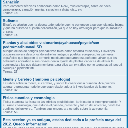
Sanación
Para comentar técnicas sanadoras como Reiki, musicoterapia, flores de bach,
gemoterapia, sanación mental, sanación a distancia... etc
Temas:
18
Sufismo
El sufi, es alguien que ha descartado todo lo que no pertenece a su esencia más íntima,
y que ha cultivado el jardín del corazón, ya que no hay otro lugar para que la sabiduría
crezca.
Temas:
14
Plantas y alcaloides visionarios(ayahuasca/peyote/san
pedro/marihuana/LSD
Aunque el uso de hongos psicoactivos tales como Amanita muscaria y Claviceps
purpurea no era desconocido entre los antiguos pueblos europeos, los primeros
españoles que llegaron al territorio mexicano quedaron estupefactos al ver que los
habitantes adoraban a sus dioses con la ayuda de plantas capaces de alterar la
conciencia a las que daban nombres para ellos tan extraños como teonanacatl, peyotl,
ololiuqui o pipiltzintzintli.
Temas:
27
Mente y Cerebro (Tambien psicologia)
Estudios sobre la mente, el cerebro, y sobre la cosnciencia humana. Aca puedes
aportar o preguntar todo lo que este relacionado a la investigacion de la mente.
Temas:
32
Fisica cuantica y cosmologia
Fisica cuantica, la fisica de las infinitas posibilidades, la fisica de lo incomprenscible. Y
su rama cosmologia, que estudia el pasado, presente y futuro del universo, hasta los
confines del universo. Tambien aqui encontrara estudio sobre la astronomia.
Temas:
56
Esta seccion ya es antigua, estaba dedicada a la profecia maya del
2012. Quedo informacion