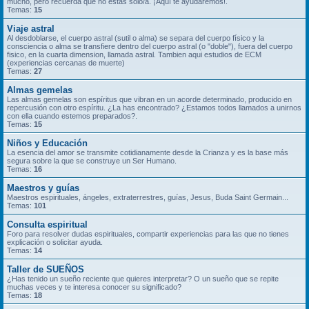
mucho, pero recuerda que no estás solo/a. ¡Aquí te ayudaremos!.
Temas:
15
Viaje astral
Al desdoblarse, el cuerpo astral (sutil o alma) se separa del cuerpo físico y la
consciencia o alma se transfiere dentro del cuerpo astral (o "doble"), fuera del cuerpo
fisico, en la cuarta dimension, llamada astral. Tambien aqui estudios de ECM
(experiencias cercanas de muerte)
Temas:
27
Almas gemelas
Las almas gemelas son espíritus que vibran en un acorde determinado, producido en
repercusión con otro espíritu. ¿La has encontrado? ¿Estamos todos llamados a unirnos
con ella cuando estemos preparados?.
Temas:
15
Niños y Educación
La esencia del amor se transmite cotidianamente desde la Crianza y es la base más
segura sobre la que se construye un Ser Humano.
Temas:
16
Maestros y guías
Maestros espirituales, ángeles, extraterrestres, guías, Jesus, Buda Saint Germain...
Temas:
101
Consulta espiritual
Foro para resolver dudas espirituales, compartir experiencias para las que no tienes
explicación o solicitar ayuda.
Temas:
14
Taller de SUEÑOS
¿Has tenido un sueño reciente que quieres interpretar? O un sueño que se repite
muchas veces y te interesa conocer su significado?
Temas:
18