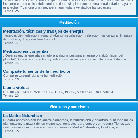
Se dice muchas cosas sobre lo que pueda pasar despues del 21 de diciembre del 2012.
Lo cierto es que el final del mundo no tiene, simplemente termina el calendario maya en
esa fecha. Y vendria una nueva era, aqui toda la verdad de las profecias.
Temas:
25
Meditación
Meditación, técnicas y trabajos de energía
Técnicas de meditación, yoga, chi-kung, visualización, relajación, visión aural, limpieza
de chakras, despertar kundalini, etc.
Temas:
17
Meditaciones conjuntas
¿Quieres enviar energía sanadora a alguna persona enferma o a algún lugar del
planeta? Sugiere un día y hora y solicita formar un grupo de meditación a distancia.
Temas:
14
Comparte tu sentir de la meditación
Comparte tu sentir durante la meditación.
Temas:
13
Llama violeta
Uso de las 7 llamas: Azul, Dorada, Rosa, Blanca, Verde, Oro-Rubi, Violeta
Temas:
13
Vida sana y naturismo
La Madre Naturaleza
Nuestra conexión con los cuatro elementos, la naturaaleza y nosotros, el mundo de los
elementales, la magia de los elementos, consejos para concervar nuestra Tierra, Las
cuatro estaciones, La interacción con nuestra Madre Naturaleza, Ecología, etc
Temas:
15