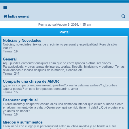
B
Índice general
u
Fecha actual Agosto 9, 2026, 4:35 am
s
Portal
c
Noticias y Novedades
a
Noticias, novedades, textos de crecimiento personal y espiritualidad. Foro de sólo
lectura.
r
Temas:
19
General
Aquí puedes comentar cualquier cosa que no corresponda a otras secciones.
Parapsicologia, y otros temas de interes, teorias, filosofia, hinduismo y budismo. Temas
relacionados a la vida despues de la muerte, ciencias etc.
Temas:
244
Comparte una chispa de AMOR
¿quieres compartir un pensamiento positivo? ¿ves la vida maravillosa? ¿Escribes
alguna poesia? en este foro puedes compartir tu amor
Temas:
15
Despertar espiritual
El crecimiento y despertar espiritual es una demanda interior que el ser humano siente
en algún momento de la vida. ¿Quién soy, qué sentido tiene mi vida? ¿Qué o quien era
yo antes de nacer?
Temas:
16
Miedos y sufrimientos
En la lucha con el ego y la personalidad salen muchos miedos y se tiende a sufrir