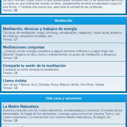
Se dice muchas cosas sobre lo que pueda pasar despues del 21 de diciembre del 2012.
Lo cierto es que el final del mundo no tiene, simplemente termina el calendario maya en
esa fecha. Y vendria una nueva era, aqui toda la verdad de las profecias.
Temas:
25
Meditación
Meditación, técnicas y trabajos de energía
Técnicas de meditación, yoga, chi-kung, visualización, relajación, visión aural, limpieza
de chakras, despertar kundalini, etc.
Temas:
17
Meditaciones conjuntas
¿Quieres enviar energía sanadora a alguna persona enferma o a algún lugar del
planeta? Sugiere un día y hora y solicita formar un grupo de meditación a distancia.
Temas:
14
Comparte tu sentir de la meditación
Comparte tu sentir durante la meditación.
Temas:
13
Llama violeta
Uso de las 7 llamas: Azul, Dorada, Rosa, Blanca, Verde, Oro-Rubi, Violeta
Temas:
13
Vida sana y naturismo
La Madre Naturaleza
Nuestra conexión con los cuatro elementos, la naturaaleza y nosotros, el mundo de los
elementales, la magia de los elementos, consejos para concervar nuestra Tierra, Las
cuatro estaciones, La interacción con nuestra Madre Naturaleza, Ecología, etc
Temas:
15