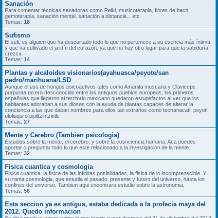
Sanación
Para comentar técnicas sanadoras como Reiki, musicoterapia, flores de bach,
gemoterapia, sanación mental, sanación a distancia... etc
Temas:
18
Sufismo
El sufi, es alguien que ha descartado todo lo que no pertenece a su esencia más íntima,
y que ha cultivado el jardín del corazón, ya que no hay otro lugar para que la sabiduría
crezca.
Temas:
14
Plantas y alcaloides visionarios(ayahuasca/peyote/san
pedro/marihuana/LSD
Aunque el uso de hongos psicoactivos tales como Amanita muscaria y Claviceps
purpurea no era desconocido entre los antiguos pueblos europeos, los primeros
españoles que llegaron al territorio mexicano quedaron estupefactos al ver que los
habitantes adoraban a sus dioses con la ayuda de plantas capaces de alterar la
conciencia a las que daban nombres para ellos tan extraños como teonanacatl, peyotl,
ololiuqui o pipiltzintzintli.
Temas:
27
Mente y Cerebro (Tambien psicologia)
Estudios sobre la mente, el cerebro, y sobre la cosnciencia humana. Aca puedes
aportar o preguntar todo lo que este relacionado a la investigacion de la mente.
Temas:
32
Fisica cuantica y cosmologia
Fisica cuantica, la fisica de las infinitas posibilidades, la fisica de lo incomprenscible. Y
su rama cosmologia, que estudia el pasado, presente y futuro del universo, hasta los
confines del universo. Tambien aqui encontrara estudio sobre la astronomia.
Temas:
56
Esta seccion ya es antigua, estaba dedicada a la profecia maya del
2012. Quedo informacion