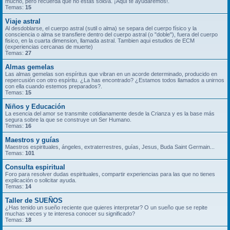
mucho, pero recuerda que no estás solo/a. ¡Aquí te ayudaremos!.
Temas:
15
Viaje astral
Al desdoblarse, el cuerpo astral (sutil o alma) se separa del cuerpo físico y la
consciencia o alma se transfiere dentro del cuerpo astral (o "doble"), fuera del cuerpo
fisico, en la cuarta dimension, llamada astral. Tambien aqui estudios de ECM
(experiencias cercanas de muerte)
Temas:
27
Almas gemelas
Las almas gemelas son espíritus que vibran en un acorde determinado, producido en
repercusión con otro espíritu. ¿La has encontrado? ¿Estamos todos llamados a unirnos
con ella cuando estemos preparados?.
Temas:
15
Niños y Educación
La esencia del amor se transmite cotidianamente desde la Crianza y es la base más
segura sobre la que se construye un Ser Humano.
Temas:
16
Maestros y guías
Maestros espirituales, ángeles, extraterrestres, guías, Jesus, Buda Saint Germain...
Temas:
101
Consulta espiritual
Foro para resolver dudas espirituales, compartir experiencias para las que no tienes
explicación o solicitar ayuda.
Temas:
14
Taller de SUEÑOS
¿Has tenido un sueño reciente que quieres interpretar? O un sueño que se repite
muchas veces y te interesa conocer su significado?
Temas:
18