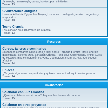
Astrología, numerología, cartas, horóscopos, afinidades.
Temas:
13
Civilizaciones antiguas
Lemuria, Atlántida, Egipto, Los Mayas, Los Incas...: su legado, teorias, preguntas y
respuestas.
Temas:
13
Tecno-Ciencia
Las ciencias en el laboratorio de la mente
Temas:
13
Recursos
Cursos, talleres y seminarios
Si conoces o impartes algún curso o taller sobre: Terapias Florales, Reiki, energía
magnificada, Sistema Usui, Sanación Crística, Feng Shui, Quiromancia, Iching, Curso
de Milagros, masaje metamórfico, yoga, Cosmetología natural... etc, aqui puedes
añadirlo
Temas:
14
Enlaces
¿Te gusta alguna web en particular y quieres compartirla? aquí puedes ponerla
Temas:
14
Colaboración
Colaborar con Luz Cuantica
¿Quieres colaborar con el portal?, hay muchas formas de hacerlo
Temas:
15
Colaborar en otros proyectos