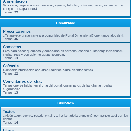
Alimentación
Vida sana, vegetarianismo, recetas, ayunos, bebidas, nutrición, dietas, alimentos... el
cuerpo te lo agradecerá
Temas:
22
Comunidad
Presentaciones
¿Te apetece presentarte a la comunidad de Portal Dimensional? cuentanos algo de ti.
Temas:
35
Contactos
Foro para hacer quedadas y conocerse en persona, escribe tu mensaje indicando tu
ciudad, país y con quien te gustaría quedar.
Temas:
14
Cafeteria
Compartir informacion con otros usuarios sobre distintos temas.
Temas:
22
Comentarios del chat
Temas que se hablan en el chat del portal, comentarios de las charlas, dudas,
sugerencias
Temas:
13
Biblioteca
Textos
¿Algún texto, cuento, pasaje, email... te ha llamado la atención?, compartelo aquí con los
demás.
Temas:
14
Libros