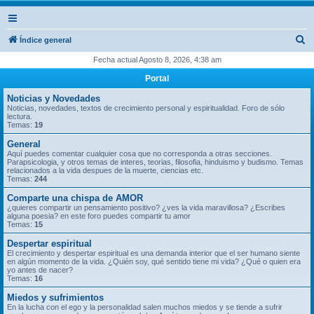
B
Índice general
u
Fecha actual Agosto 8, 2026, 4:38 am
s
Portal
c
Noticias y Novedades
a
Noticias, novedades, textos de crecimiento personal y espiritualidad. Foro de sólo
lectura.
r
Temas:
19
General
Aquí puedes comentar cualquier cosa que no corresponda a otras secciones.
Parapsicologia, y otros temas de interes, teorias, filosofia, hinduismo y budismo. Temas
relacionados a la vida despues de la muerte, ciencias etc.
Temas:
244
Comparte una chispa de AMOR
¿quieres compartir un pensamiento positivo? ¿ves la vida maravillosa? ¿Escribes
alguna poesia? en este foro puedes compartir tu amor
Temas:
15
Despertar espiritual
El crecimiento y despertar espiritual es una demanda interior que el ser humano siente
en algún momento de la vida. ¿Quién soy, qué sentido tiene mi vida? ¿Qué o quien era
yo antes de nacer?
Temas:
16
Miedos y sufrimientos
En la lucha con el ego y la personalidad salen muchos miedos y se tiende a sufrir