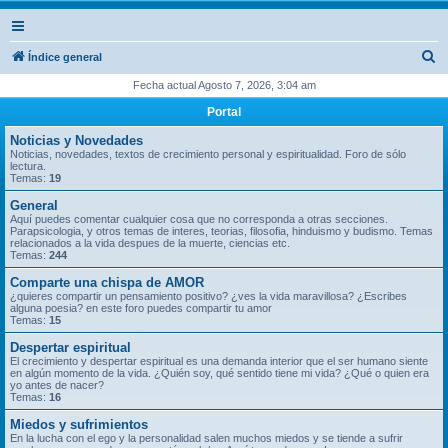
B
Índice general
u
Fecha actual Agosto 7, 2026, 3:04 am
s
Portal
c
Noticias y Novedades
a
Noticias, novedades, textos de crecimiento personal y espiritualidad. Foro de sólo
lectura.
r
Temas:
19
General
Aquí puedes comentar cualquier cosa que no corresponda a otras secciones.
Parapsicologia, y otros temas de interes, teorias, filosofia, hinduismo y budismo. Temas
relacionados a la vida despues de la muerte, ciencias etc.
Temas:
244
Comparte una chispa de AMOR
¿quieres compartir un pensamiento positivo? ¿ves la vida maravillosa? ¿Escribes
alguna poesia? en este foro puedes compartir tu amor
Temas:
15
Despertar espiritual
El crecimiento y despertar espiritual es una demanda interior que el ser humano siente
en algún momento de la vida. ¿Quién soy, qué sentido tiene mi vida? ¿Qué o quien era
yo antes de nacer?
Temas:
16
Miedos y sufrimientos
En la lucha con el ego y la personalidad salen muchos miedos y se tiende a sufrir