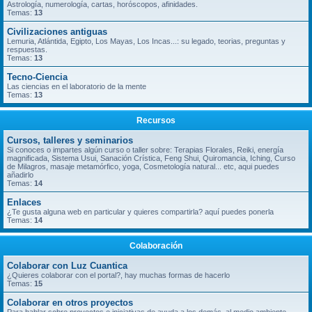
Astrología, numerología, cartas, horóscopos, afinidades.
Temas:
13
Civilizaciones antiguas
Lemuria, Atlántida, Egipto, Los Mayas, Los Incas...: su legado, teorias, preguntas y
respuestas.
Temas:
13
Tecno-Ciencia
Las ciencias en el laboratorio de la mente
Temas:
13
Recursos
Cursos, talleres y seminarios
Si conoces o impartes algún curso o taller sobre: Terapias Florales, Reiki, energía
magnificada, Sistema Usui, Sanación Crística, Feng Shui, Quiromancia, Iching, Curso
de Milagros, masaje metamórfico, yoga, Cosmetología natural... etc, aqui puedes
añadirlo
Temas:
14
Enlaces
¿Te gusta alguna web en particular y quieres compartirla? aquí puedes ponerla
Temas:
14
Colaboración
Colaborar con Luz Cuantica
¿Quieres colaborar con el portal?, hay muchas formas de hacerlo
Temas:
15
Colaborar en otros proyectos