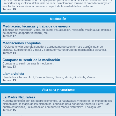
Se dice muchas cosas sobre lo que pueda pasar despues del 21 de diciembre del 2012.
Lo cierto es que el final del mundo no tiene, simplemente termina el calendario maya en
esa fecha. Y vendria una nueva era, aqui toda la verdad de las profecias.
Temas:
25
Meditación
Meditación, técnicas y trabajos de energía
Técnicas de meditación, yoga, chi-kung, visualización, relajación, visión aural, limpieza
de chakras, despertar kundalini, etc.
Temas:
17
Meditaciones conjuntas
¿Quieres enviar energía sanadora a alguna persona enferma o a algún lugar del
planeta? Sugiere un día y hora y solicita formar un grupo de meditación a distancia.
Temas:
14
Comparte tu sentir de la meditación
Comparte tu sentir durante la meditación.
Temas:
13
Llama violeta
Uso de las 7 llamas: Azul, Dorada, Rosa, Blanca, Verde, Oro-Rubi, Violeta
Temas:
13
Vida sana y naturismo
La Madre Naturaleza
Nuestra conexión con los cuatro elementos, la naturaaleza y nosotros, el mundo de los
elementales, la magia de los elementos, consejos para concervar nuestra Tierra, Las
cuatro estaciones, La interacción con nuestra Madre Naturaleza, Ecología, etc
Temas:
15