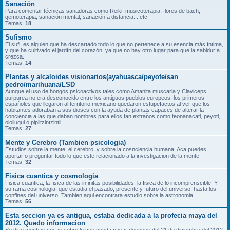
Sanación
Para comentar técnicas sanadoras como Reiki, musicoterapia, flores de bach,
gemoterapia, sanación mental, sanación a distancia... etc
Temas:
18
Sufismo
El sufi, es alguien que ha descartado todo lo que no pertenece a su esencia más íntima,
y que ha cultivado el jardín del corazón, ya que no hay otro lugar para que la sabiduría
crezca.
Temas:
14
Plantas y alcaloides visionarios(ayahuasca/peyote/san
pedro/marihuana/LSD
Aunque el uso de hongos psicoactivos tales como Amanita muscaria y Claviceps
purpurea no era desconocido entre los antiguos pueblos europeos, los primeros
españoles que llegaron al territorio mexicano quedaron estupefactos al ver que los
habitantes adoraban a sus dioses con la ayuda de plantas capaces de alterar la
conciencia a las que daban nombres para ellos tan extraños como teonanacatl, peyotl,
ololiuqui o pipiltzintzintli.
Temas:
27
Mente y Cerebro (Tambien psicologia)
Estudios sobre la mente, el cerebro, y sobre la cosnciencia humana. Aca puedes
aportar o preguntar todo lo que este relacionado a la investigacion de la mente.
Temas:
32
Fisica cuantica y cosmologia
Fisica cuantica, la fisica de las infinitas posibilidades, la fisica de lo incomprenscible. Y
su rama cosmologia, que estudia el pasado, presente y futuro del universo, hasta los
confines del universo. Tambien aqui encontrara estudio sobre la astronomia.
Temas:
56
Esta seccion ya es antigua, estaba dedicada a la profecia maya del
2012. Quedo informacion