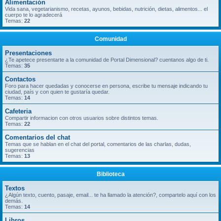
Alimentación
Vida sana, vegetarianismo, recetas, ayunos, bebidas, nutrición, dietas, alimentos... el
cuerpo te lo agradecerá
Temas:
22
Comunidad
Presentaciones
¿Te apetece presentarte a la comunidad de Portal Dimensional? cuentanos algo de ti.
Temas:
35
Contactos
Foro para hacer quedadas y conocerse en persona, escribe tu mensaje indicando tu
ciudad, país y con quien te gustaría quedar.
Temas:
14
Cafeteria
Compartir informacion con otros usuarios sobre distintos temas.
Temas:
22
Comentarios del chat
Temas que se hablan en el chat del portal, comentarios de las charlas, dudas,
sugerencias
Temas:
13
Biblioteca
Textos
¿Algún texto, cuento, pasaje, email... te ha llamado la atención?, compartelo aquí con los
demás.
Temas:
14
Libros