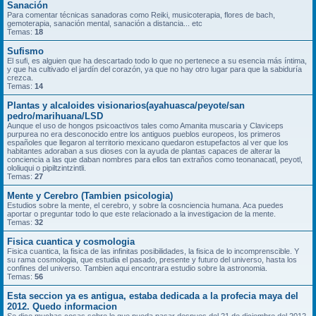
Sanación
Para comentar técnicas sanadoras como Reiki, musicoterapia, flores de bach,
gemoterapia, sanación mental, sanación a distancia... etc
Temas:
18
Sufismo
El sufi, es alguien que ha descartado todo lo que no pertenece a su esencia más íntima,
y que ha cultivado el jardín del corazón, ya que no hay otro lugar para que la sabiduría
crezca.
Temas:
14
Plantas y alcaloides visionarios(ayahuasca/peyote/san
pedro/marihuana/LSD
Aunque el uso de hongos psicoactivos tales como Amanita muscaria y Claviceps
purpurea no era desconocido entre los antiguos pueblos europeos, los primeros
españoles que llegaron al territorio mexicano quedaron estupefactos al ver que los
habitantes adoraban a sus dioses con la ayuda de plantas capaces de alterar la
conciencia a las que daban nombres para ellos tan extraños como teonanacatl, peyotl,
ololiuqui o pipiltzintzintli.
Temas:
27
Mente y Cerebro (Tambien psicologia)
Estudios sobre la mente, el cerebro, y sobre la cosnciencia humana. Aca puedes
aportar o preguntar todo lo que este relacionado a la investigacion de la mente.
Temas:
32
Fisica cuantica y cosmologia
Fisica cuantica, la fisica de las infinitas posibilidades, la fisica de lo incomprenscible. Y
su rama cosmologia, que estudia el pasado, presente y futuro del universo, hasta los
confines del universo. Tambien aqui encontrara estudio sobre la astronomia.
Temas:
56
Esta seccion ya es antigua, estaba dedicada a la profecia maya del
2012. Quedo informacion