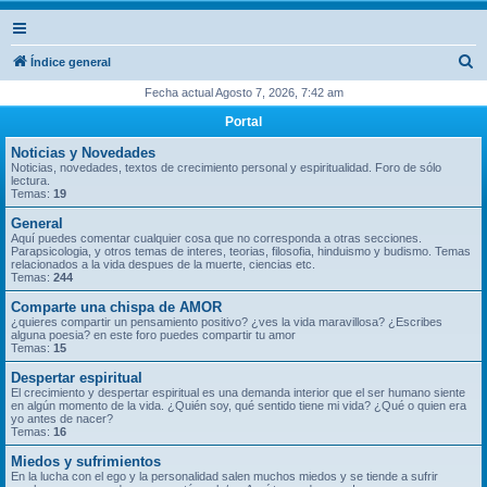
B
Índice general
u
Fecha actual Agosto 7, 2026, 7:42 am
s
Portal
c
Noticias y Novedades
a
Noticias, novedades, textos de crecimiento personal y espiritualidad. Foro de sólo
lectura.
r
Temas:
19
General
Aquí puedes comentar cualquier cosa que no corresponda a otras secciones.
Parapsicologia, y otros temas de interes, teorias, filosofia, hinduismo y budismo. Temas
relacionados a la vida despues de la muerte, ciencias etc.
Temas:
244
Comparte una chispa de AMOR
¿quieres compartir un pensamiento positivo? ¿ves la vida maravillosa? ¿Escribes
alguna poesia? en este foro puedes compartir tu amor
Temas:
15
Despertar espiritual
El crecimiento y despertar espiritual es una demanda interior que el ser humano siente
en algún momento de la vida. ¿Quién soy, qué sentido tiene mi vida? ¿Qué o quien era
yo antes de nacer?
Temas:
16
Miedos y sufrimientos
En la lucha con el ego y la personalidad salen muchos miedos y se tiende a sufrir