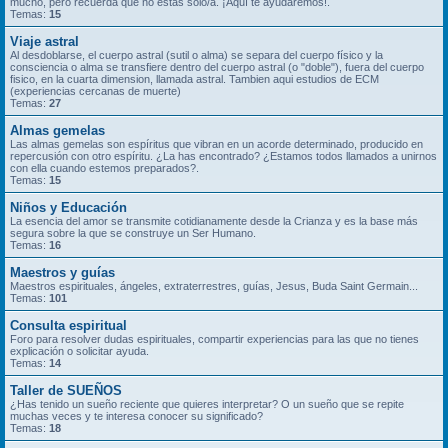
mucho, pero recuerda que no estás solo/a. ¡Aquí te ayudaremos!.
Temas:
15
Viaje astral
Al desdoblarse, el cuerpo astral (sutil o alma) se separa del cuerpo físico y la
consciencia o alma se transfiere dentro del cuerpo astral (o "doble"), fuera del cuerpo
fisico, en la cuarta dimension, llamada astral. Tambien aqui estudios de ECM
(experiencias cercanas de muerte)
Temas:
27
Almas gemelas
Las almas gemelas son espíritus que vibran en un acorde determinado, producido en
repercusión con otro espíritu. ¿La has encontrado? ¿Estamos todos llamados a unirnos
con ella cuando estemos preparados?.
Temas:
15
Niños y Educación
La esencia del amor se transmite cotidianamente desde la Crianza y es la base más
segura sobre la que se construye un Ser Humano.
Temas:
16
Maestros y guías
Maestros espirituales, ángeles, extraterrestres, guías, Jesus, Buda Saint Germain...
Temas:
101
Consulta espiritual
Foro para resolver dudas espirituales, compartir experiencias para las que no tienes
explicación o solicitar ayuda.
Temas:
14
Taller de SUEÑOS
¿Has tenido un sueño reciente que quieres interpretar? O un sueño que se repite
muchas veces y te interesa conocer su significado?
Temas:
18