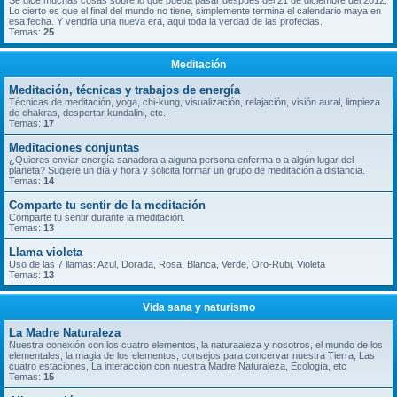
Se dice muchas cosas sobre lo que pueda pasar despues del 21 de diciembre del 2012.
Lo cierto es que el final del mundo no tiene, simplemente termina el calendario maya en
esa fecha. Y vendria una nueva era, aqui toda la verdad de las profecias.
Temas:
25
Meditación
Meditación, técnicas y trabajos de energía
Técnicas de meditación, yoga, chi-kung, visualización, relajación, visión aural, limpieza
de chakras, despertar kundalini, etc.
Temas:
17
Meditaciones conjuntas
¿Quieres enviar energía sanadora a alguna persona enferma o a algún lugar del
planeta? Sugiere un día y hora y solicita formar un grupo de meditación a distancia.
Temas:
14
Comparte tu sentir de la meditación
Comparte tu sentir durante la meditación.
Temas:
13
Llama violeta
Uso de las 7 llamas: Azul, Dorada, Rosa, Blanca, Verde, Oro-Rubi, Violeta
Temas:
13
Vida sana y naturismo
La Madre Naturaleza
Nuestra conexión con los cuatro elementos, la naturaaleza y nosotros, el mundo de los
elementales, la magia de los elementos, consejos para concervar nuestra Tierra, Las
cuatro estaciones, La interacción con nuestra Madre Naturaleza, Ecología, etc
Temas:
15