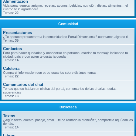
Alimentación
Vida sana, vegetarianismo, recetas, ayunos, bebidas, nutrición, dietas, alimentos... el
cuerpo te lo agradecerá
Temas:
22
Comunidad
Presentaciones
¿Te apetece presentarte a la comunidad de Portal Dimensional? cuentanos algo de ti.
Temas:
35
Contactos
Foro para hacer quedadas y conocerse en persona, escribe tu mensaje indicando tu
ciudad, país y con quien te gustaría quedar.
Temas:
14
Cafeteria
Compartir informacion con otros usuarios sobre distintos temas.
Temas:
22
Comentarios del chat
Temas que se hablan en el chat del portal, comentarios de las charlas, dudas,
sugerencias
Temas:
13
Biblioteca
Textos
¿Algún texto, cuento, pasaje, email... te ha llamado la atención?, compartelo aquí con los
demás.
Temas:
14
Libros