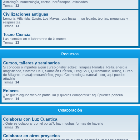
Astrología, numerología, cartas, horóscopos, afinidades.
Temas:
13
Civilizaciones antiguas
Lemuria, Atlántida, Egipto, Los Mayas, Los Incas...: su legado, teorias, preguntas y
respuestas.
Temas:
13
Tecno-Ciencia
Las ciencias en el laboratorio de la mente
Temas:
13
Recursos
Cursos, talleres y seminarios
Si conoces o impartes algún curso o taller sobre: Terapias Florales, Reiki, energía
magnificada, Sistema Usui, Sanación Crística, Feng Shui, Quiromancia, Iching, Curso
de Milagros, masaje metamórfico, yoga, Cosmetología natural... etc, aqui puedes
añadirlo
Temas:
14
Enlaces
¿Te gusta alguna web en particular y quieres compartirla? aquí puedes ponerla
Temas:
14
Colaboración
Colaborar con Luz Cuantica
¿Quieres colaborar con el portal?, hay muchas formas de hacerlo
Temas:
15
Colaborar en otros proyectos