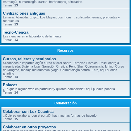
Astrología, numerología, cartas, horóscopos, afinidades.
Temas:
13
Civilizaciones antiguas
Lemuria, Atlántida, Egipto, Los Mayas, Los Incas...: su legado, teorias, preguntas y
respuestas.
Temas:
13
Tecno-Ciencia
Las ciencias en el laboratorio de la mente
Temas:
13
Recursos
Cursos, talleres y seminarios
Si conoces o impartes algún curso o taller sobre: Terapias Florales, Reiki, energía
magnificada, Sistema Usui, Sanación Crística, Feng Shui, Quiromancia, Iching, Curso
de Milagros, masaje metamórfico, yoga, Cosmetología natural... etc, aqui puedes
añadirlo
Temas:
14
Enlaces
¿Te gusta alguna web en particular y quieres compartirla? aquí puedes ponerla
Temas:
14
Colaboración
Colaborar con Luz Cuantica
¿Quieres colaborar con el portal?, hay muchas formas de hacerlo
Temas:
15
Colaborar en otros proyectos