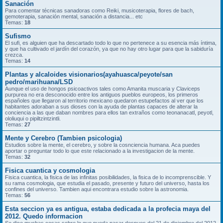
Sanación
Para comentar técnicas sanadoras como Reiki, musicoterapia, flores de bach,
gemoterapia, sanación mental, sanación a distancia... etc
Temas:
18
Sufismo
El sufi, es alguien que ha descartado todo lo que no pertenece a su esencia más íntima,
y que ha cultivado el jardín del corazón, ya que no hay otro lugar para que la sabiduría
crezca.
Temas:
14
Plantas y alcaloides visionarios(ayahuasca/peyote/san
pedro/marihuana/LSD
Aunque el uso de hongos psicoactivos tales como Amanita muscaria y Claviceps
purpurea no era desconocido entre los antiguos pueblos europeos, los primeros
españoles que llegaron al territorio mexicano quedaron estupefactos al ver que los
habitantes adoraban a sus dioses con la ayuda de plantas capaces de alterar la
conciencia a las que daban nombres para ellos tan extraños como teonanacatl, peyotl,
ololiuqui o pipiltzintzintli.
Temas:
27
Mente y Cerebro (Tambien psicologia)
Estudios sobre la mente, el cerebro, y sobre la cosnciencia humana. Aca puedes
aportar o preguntar todo lo que este relacionado a la investigacion de la mente.
Temas:
32
Fisica cuantica y cosmologia
Fisica cuantica, la fisica de las infinitas posibilidades, la fisica de lo incomprenscible. Y
su rama cosmologia, que estudia el pasado, presente y futuro del universo, hasta los
confines del universo. Tambien aqui encontrara estudio sobre la astronomia.
Temas:
56
Esta seccion ya es antigua, estaba dedicada a la profecia maya del
2012. Quedo informacion