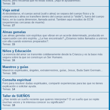
mucho, pero recuerda que no estás solo/a. ¡Aquí te ayudaremos!.
Temas:
15
Viaje astral
Al desdoblarse, el cuerpo astral (sutil o alma) se separa del cuerpo físico y la
consciencia o alma se transfiere dentro del cuerpo astral (o "doble"), fuera del cuerpo
fisico, en la cuarta dimension, llamada astral. Tambien aqui estudios de ECM
(experiencias cercanas de muerte)
Temas:
27
Almas gemelas
Las almas gemelas son espíritus que vibran en un acorde determinado, producido en
repercusión con otro espíritu. ¿La has encontrado? ¿Estamos todos llamados a unirnos
con ella cuando estemos preparados?.
Temas:
15
Niños y Educación
La esencia del amor se transmite cotidianamente desde la Crianza y es la base más
segura sobre la que se construye un Ser Humano.
Temas:
16
Maestros y guías
Maestros espirituales, ángeles, extraterrestres, guías, Jesus, Buda Saint Germain...
Temas:
101
Consulta espiritual
Foro para resolver dudas espirituales, compartir experiencias para las que no tienes
explicación o solicitar ayuda.
Temas:
14
Taller de SUEÑOS
¿Has tenido un sueño reciente que quieres interpretar? O un sueño que se repite
muchas veces y te interesa conocer su significado?
Temas:
18