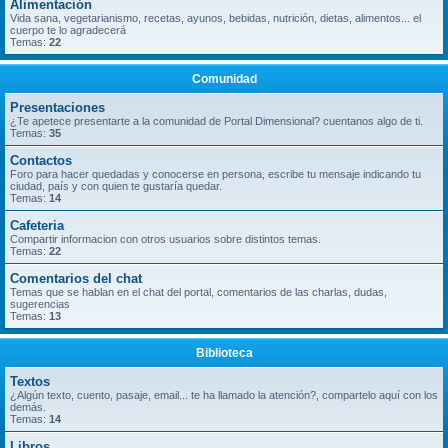
Alimentación
Vida sana, vegetarianismo, recetas, ayunos, bebidas, nutrición, dietas, alimentos... el
cuerpo te lo agradecerá
Temas:
22
Comunidad
Presentaciones
¿Te apetece presentarte a la comunidad de Portal Dimensional? cuentanos algo de ti.
Temas:
35
Contactos
Foro para hacer quedadas y conocerse en persona, escribe tu mensaje indicando tu
ciudad, país y con quien te gustaría quedar.
Temas:
14
Cafeteria
Compartir informacion con otros usuarios sobre distintos temas.
Temas:
22
Comentarios del chat
Temas que se hablan en el chat del portal, comentarios de las charlas, dudas,
sugerencias
Temas:
13
Biblioteca
Textos
¿Algún texto, cuento, pasaje, email... te ha llamado la atención?, compartelo aquí con los
demás.
Temas:
14
Libros