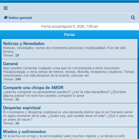
B
Índice general
u
Fecha actual Agosto 8, 2026, 7:08 am
s
Portal
c
Noticias y Novedades
a
Noticias, novedades, textos de crecimiento personal y espiritualidad. Foro de sólo
lectura.
r
Temas:
19
General
Aquí puedes comentar cualquier cosa que no corresponda a otras secciones.
Parapsicologia, y otros temas de interes, teorias, filosofia, hinduismo y budismo. Temas
relacionados a la vida despues de la muerte, ciencias etc.
Temas:
244
Comparte una chispa de AMOR
¿quieres compartir un pensamiento positivo? ¿ves la vida maravillosa? ¿Escribes
alguna poesia? en este foro puedes compartir tu amor
Temas:
15
Despertar espiritual
El crecimiento y despertar espiritual es una demanda interior que el ser humano siente
en algún momento de la vida. ¿Quién soy, qué sentido tiene mi vida? ¿Qué o quien era
yo antes de nacer?
Temas:
16
Miedos y sufrimientos
En la lucha con el ego y la personalidad salen muchos miedos y se tiende a sufrir