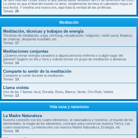
Se dice muchas cosas sobre lo que pueda pasar despues del 21 de diciembre del 2012.
Lo cierto es que el final del mundo no tiene, simplemente termina el calendario maya en
esa fecha. Y vendria una nueva era, aqui toda la verdad de las profecias.
Temas:
25
Meditación
Meditación, técnicas y trabajos de energía
Técnicas de meditación, yoga, chi-kung, visualización, relajación, visión aural, limpieza
de chakras, despertar kundalini, etc.
Temas:
17
Meditaciones conjuntas
¿Quieres enviar energía sanadora a alguna persona enferma o a algún lugar del
planeta? Sugiere un día y hora y solicita formar un grupo de meditación a distancia.
Temas:
14
Comparte tu sentir de la meditación
Comparte tu sentir durante la meditación.
Temas:
13
Llama violeta
Uso de las 7 llamas: Azul, Dorada, Rosa, Blanca, Verde, Oro-Rubi, Violeta
Temas:
13
Vida sana y naturismo
La Madre Naturaleza
Nuestra conexión con los cuatro elementos, la naturaaleza y nosotros, el mundo de los
elementales, la magia de los elementos, consejos para concervar nuestra Tierra, Las
cuatro estaciones, La interacción con nuestra Madre Naturaleza, Ecología, etc
Temas:
15