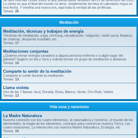
Se dice muchas cosas sobre lo que pueda pasar despues del 21 de diciembre del 2012.
Lo cierto es que el final del mundo no tiene, simplemente termina el calendario maya en
esa fecha. Y vendria una nueva era, aqui toda la verdad de las profecias.
Temas:
25
Meditación
Meditación, técnicas y trabajos de energía
Técnicas de meditación, yoga, chi-kung, visualización, relajación, visión aural, limpieza
de chakras, despertar kundalini, etc.
Temas:
17
Meditaciones conjuntas
¿Quieres enviar energía sanadora a alguna persona enferma o a algún lugar del
planeta? Sugiere un día y hora y solicita formar un grupo de meditación a distancia.
Temas:
14
Comparte tu sentir de la meditación
Comparte tu sentir durante la meditación.
Temas:
13
Llama violeta
Uso de las 7 llamas: Azul, Dorada, Rosa, Blanca, Verde, Oro-Rubi, Violeta
Temas:
13
Vida sana y naturismo
La Madre Naturaleza
Nuestra conexión con los cuatro elementos, la naturaaleza y nosotros, el mundo de los
elementales, la magia de los elementos, consejos para concervar nuestra Tierra, Las
cuatro estaciones, La interacción con nuestra Madre Naturaleza, Ecología, etc
Temas:
15