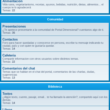
Alimentación
Vida sana, vegetarianismo, recetas, ayunos, bebidas, nutrición, dietas, alimentos... el
cuerpo te lo agradecerá
Temas:
22
Comunidad
Presentaciones
¿Te apetece presentarte a la comunidad de Portal Dimensional? cuentanos algo de ti.
Temas:
35
Contactos
Foro para hacer quedadas y conocerse en persona, escribe tu mensaje indicando tu
ciudad, país y con quien te gustaría quedar.
Temas:
14
Cafeteria
Compartir informacion con otros usuarios sobre distintos temas.
Temas:
22
Comentarios del chat
Temas que se hablan en el chat del portal, comentarios de las charlas, dudas,
sugerencias
Temas:
13
Biblioteca
Textos
¿Algún texto, cuento, pasaje, email... te ha llamado la atención?, compartelo aquí con los
demás.
Temas:
14
Libros