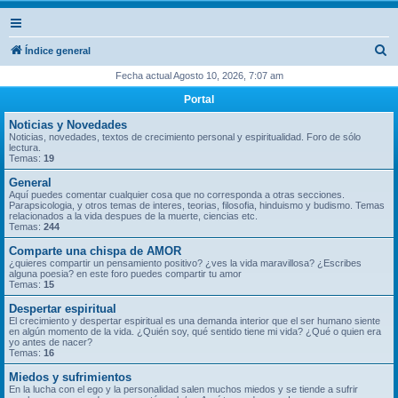
B
Índice general
u
Fecha actual Agosto 10, 2026, 7:07 am
s
Portal
c
Noticias y Novedades
a
Noticias, novedades, textos de crecimiento personal y espiritualidad. Foro de sólo
lectura.
r
Temas:
19
General
Aquí puedes comentar cualquier cosa que no corresponda a otras secciones.
Parapsicologia, y otros temas de interes, teorias, filosofia, hinduismo y budismo. Temas
relacionados a la vida despues de la muerte, ciencias etc.
Temas:
244
Comparte una chispa de AMOR
¿quieres compartir un pensamiento positivo? ¿ves la vida maravillosa? ¿Escribes
alguna poesia? en este foro puedes compartir tu amor
Temas:
15
Despertar espiritual
El crecimiento y despertar espiritual es una demanda interior que el ser humano siente
en algún momento de la vida. ¿Quién soy, qué sentido tiene mi vida? ¿Qué o quien era
yo antes de nacer?
Temas:
16
Miedos y sufrimientos
En la lucha con el ego y la personalidad salen muchos miedos y se tiende a sufrir