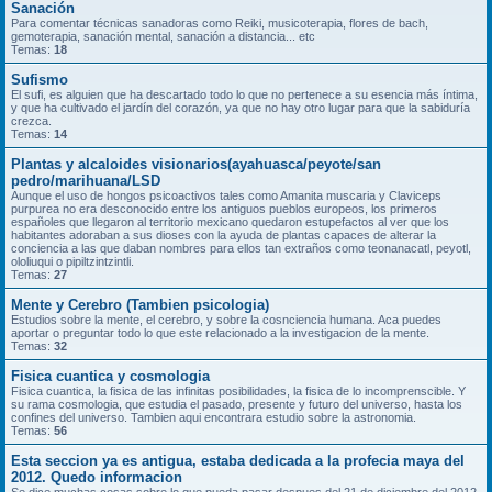
Sanación
Para comentar técnicas sanadoras como Reiki, musicoterapia, flores de bach,
gemoterapia, sanación mental, sanación a distancia... etc
Temas:
18
Sufismo
El sufi, es alguien que ha descartado todo lo que no pertenece a su esencia más íntima,
y que ha cultivado el jardín del corazón, ya que no hay otro lugar para que la sabiduría
crezca.
Temas:
14
Plantas y alcaloides visionarios(ayahuasca/peyote/san
pedro/marihuana/LSD
Aunque el uso de hongos psicoactivos tales como Amanita muscaria y Claviceps
purpurea no era desconocido entre los antiguos pueblos europeos, los primeros
españoles que llegaron al territorio mexicano quedaron estupefactos al ver que los
habitantes adoraban a sus dioses con la ayuda de plantas capaces de alterar la
conciencia a las que daban nombres para ellos tan extraños como teonanacatl, peyotl,
ololiuqui o pipiltzintzintli.
Temas:
27
Mente y Cerebro (Tambien psicologia)
Estudios sobre la mente, el cerebro, y sobre la cosnciencia humana. Aca puedes
aportar o preguntar todo lo que este relacionado a la investigacion de la mente.
Temas:
32
Fisica cuantica y cosmologia
Fisica cuantica, la fisica de las infinitas posibilidades, la fisica de lo incomprenscible. Y
su rama cosmologia, que estudia el pasado, presente y futuro del universo, hasta los
confines del universo. Tambien aqui encontrara estudio sobre la astronomia.
Temas:
56
Esta seccion ya es antigua, estaba dedicada a la profecia maya del
2012. Quedo informacion