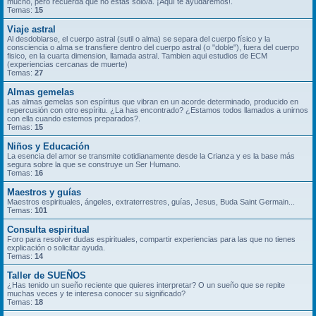
mucho, pero recuerda que no estás solo/a. ¡Aquí te ayudaremos!.
Temas:
15
Viaje astral
Al desdoblarse, el cuerpo astral (sutil o alma) se separa del cuerpo físico y la
consciencia o alma se transfiere dentro del cuerpo astral (o "doble"), fuera del cuerpo
fisico, en la cuarta dimension, llamada astral. Tambien aqui estudios de ECM
(experiencias cercanas de muerte)
Temas:
27
Almas gemelas
Las almas gemelas son espíritus que vibran en un acorde determinado, producido en
repercusión con otro espíritu. ¿La has encontrado? ¿Estamos todos llamados a unirnos
con ella cuando estemos preparados?.
Temas:
15
Niños y Educación
La esencia del amor se transmite cotidianamente desde la Crianza y es la base más
segura sobre la que se construye un Ser Humano.
Temas:
16
Maestros y guías
Maestros espirituales, ángeles, extraterrestres, guías, Jesus, Buda Saint Germain...
Temas:
101
Consulta espiritual
Foro para resolver dudas espirituales, compartir experiencias para las que no tienes
explicación o solicitar ayuda.
Temas:
14
Taller de SUEÑOS
¿Has tenido un sueño reciente que quieres interpretar? O un sueño que se repite
muchas veces y te interesa conocer su significado?
Temas:
18