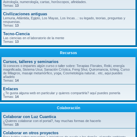
Astrología, numerología, cartas, horóscopos, afinidades.
Temas:
13
Civilizaciones antiguas
Lemuria, Atlántida, Egipto, Los Mayas, Los Incas...: su legado, teorias, preguntas y
respuestas.
Temas:
13
Tecno-Ciencia
Las ciencias en el laboratorio de la mente
Temas:
13
Recursos
Cursos, talleres y seminarios
Si conoces o impartes algún curso o taller sobre: Terapias Florales, Reiki, energía
magnificada, Sistema Usui, Sanación Crística, Feng Shui, Quiromancia, Iching, Curso
de Milagros, masaje metamórfico, yoga, Cosmetología natural... etc, aqui puedes
añadirlo
Temas:
14
Enlaces
¿Te gusta alguna web en particular y quieres compartirla? aquí puedes ponerla
Temas:
14
Colaboración
Colaborar con Luz Cuantica
¿Quieres colaborar con el portal?, hay muchas formas de hacerlo
Temas:
15
Colaborar en otros proyectos