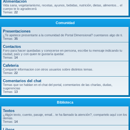
Alimentación
Vida sana, vegetarianismo, recetas, ayunos, bebidas, nutrición, dietas, alimentos... el
cuerpo te lo agradecerá
Temas:
22
Comunidad
Presentaciones
¿Te apetece presentarte a la comunidad de Portal Dimensional? cuentanos algo de ti.
Temas:
35
Contactos
Foro para hacer quedadas y conocerse en persona, escribe tu mensaje indicando tu
ciudad, país y con quien te gustaría quedar.
Temas:
14
Cafeteria
Compartir informacion con otros usuarios sobre distintos temas.
Temas:
22
Comentarios del chat
Temas que se hablan en el chat del portal, comentarios de las charlas, dudas,
sugerencias
Temas:
13
Biblioteca
Textos
¿Algún texto, cuento, pasaje, email... te ha llamado la atención?, compartelo aquí con los
demás.
Temas:
14
Libros