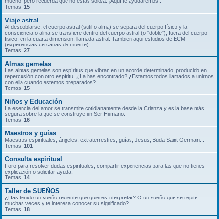
mucho, pero recuerda que no estás solo/a. ¡Aquí te ayudaremos!.
Temas:
15
Viaje astral
Al desdoblarse, el cuerpo astral (sutil o alma) se separa del cuerpo físico y la
consciencia o alma se transfiere dentro del cuerpo astral (o "doble"), fuera del cuerpo
fisico, en la cuarta dimension, llamada astral. Tambien aqui estudios de ECM
(experiencias cercanas de muerte)
Temas:
27
Almas gemelas
Las almas gemelas son espíritus que vibran en un acorde determinado, producido en
repercusión con otro espíritu. ¿La has encontrado? ¿Estamos todos llamados a unirnos
con ella cuando estemos preparados?.
Temas:
15
Niños y Educación
La esencia del amor se transmite cotidianamente desde la Crianza y es la base más
segura sobre la que se construye un Ser Humano.
Temas:
16
Maestros y guías
Maestros espirituales, ángeles, extraterrestres, guías, Jesus, Buda Saint Germain...
Temas:
101
Consulta espiritual
Foro para resolver dudas espirituales, compartir experiencias para las que no tienes
explicación o solicitar ayuda.
Temas:
14
Taller de SUEÑOS
¿Has tenido un sueño reciente que quieres interpretar? O un sueño que se repite
muchas veces y te interesa conocer su significado?
Temas:
18