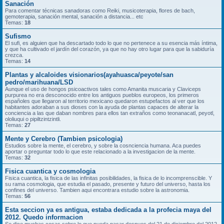
Sanación
Para comentar técnicas sanadoras como Reiki, musicoterapia, flores de bach,
gemoterapia, sanación mental, sanación a distancia... etc
Temas:
18
Sufismo
El sufi, es alguien que ha descartado todo lo que no pertenece a su esencia más íntima,
y que ha cultivado el jardín del corazón, ya que no hay otro lugar para que la sabiduría
crezca.
Temas:
14
Plantas y alcaloides visionarios(ayahuasca/peyote/san
pedro/marihuana/LSD
Aunque el uso de hongos psicoactivos tales como Amanita muscaria y Claviceps
purpurea no era desconocido entre los antiguos pueblos europeos, los primeros
españoles que llegaron al territorio mexicano quedaron estupefactos al ver que los
habitantes adoraban a sus dioses con la ayuda de plantas capaces de alterar la
conciencia a las que daban nombres para ellos tan extraños como teonanacatl, peyotl,
ololiuqui o pipiltzintzintli.
Temas:
27
Mente y Cerebro (Tambien psicologia)
Estudios sobre la mente, el cerebro, y sobre la cosnciencia humana. Aca puedes
aportar o preguntar todo lo que este relacionado a la investigacion de la mente.
Temas:
32
Fisica cuantica y cosmologia
Fisica cuantica, la fisica de las infinitas posibilidades, la fisica de lo incomprenscible. Y
su rama cosmologia, que estudia el pasado, presente y futuro del universo, hasta los
confines del universo. Tambien aqui encontrara estudio sobre la astronomia.
Temas:
56
Esta seccion ya es antigua, estaba dedicada a la profecia maya del
2012. Quedo informacion