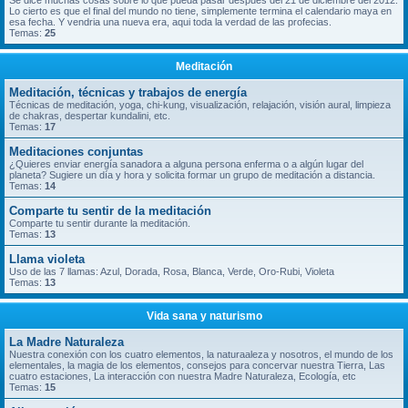
Se dice muchas cosas sobre lo que pueda pasar despues del 21 de diciembre del 2012.
Lo cierto es que el final del mundo no tiene, simplemente termina el calendario maya en
esa fecha. Y vendria una nueva era, aqui toda la verdad de las profecias.
Temas:
25
Meditación
Meditación, técnicas y trabajos de energía
Técnicas de meditación, yoga, chi-kung, visualización, relajación, visión aural, limpieza
de chakras, despertar kundalini, etc.
Temas:
17
Meditaciones conjuntas
¿Quieres enviar energía sanadora a alguna persona enferma o a algún lugar del
planeta? Sugiere un día y hora y solicita formar un grupo de meditación a distancia.
Temas:
14
Comparte tu sentir de la meditación
Comparte tu sentir durante la meditación.
Temas:
13
Llama violeta
Uso de las 7 llamas: Azul, Dorada, Rosa, Blanca, Verde, Oro-Rubi, Violeta
Temas:
13
Vida sana y naturismo
La Madre Naturaleza
Nuestra conexión con los cuatro elementos, la naturaaleza y nosotros, el mundo de los
elementales, la magia de los elementos, consejos para concervar nuestra Tierra, Las
cuatro estaciones, La interacción con nuestra Madre Naturaleza, Ecología, etc
Temas:
15