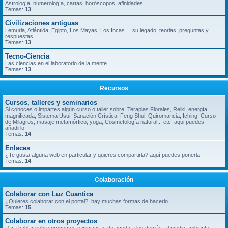
Astrología, numerología, cartas, horóscopos, afinidades.
Temas:
13
Civilizaciones antiguas
Lemuria, Atlántida, Egipto, Los Mayas, Los Incas...: su legado, teorias, preguntas y
respuestas.
Temas:
13
Tecno-Ciencia
Las ciencias en el laboratorio de la mente
Temas:
13
Recursos
Cursos, talleres y seminarios
Si conoces o impartes algún curso o taller sobre: Terapias Florales, Reiki, energía
magnificada, Sistema Usui, Sanación Crística, Feng Shui, Quiromancia, Iching, Curso
de Milagros, masaje metamórfico, yoga, Cosmetología natural... etc, aqui puedes
añadirlo
Temas:
14
Enlaces
¿Te gusta alguna web en particular y quieres compartirla? aquí puedes ponerla
Temas:
14
Colaboración
Colaborar con Luz Cuantica
¿Quieres colaborar con el portal?, hay muchas formas de hacerlo
Temas:
15
Colaborar en otros proyectos