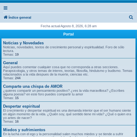
B
Índice general
u
Fecha actual Agosto 8, 2026, 6:28 am
s
Portal
c
Noticias y Novedades
a
Noticias, novedades, textos de crecimiento personal y espiritualidad. Foro de sólo
lectura.
r
Temas:
19
General
Aquí puedes comentar cualquier cosa que no corresponda a otras secciones.
Parapsicologia, y otros temas de interes, teorias, filosofia, hinduismo y budismo. Temas
relacionados a la vida despues de la muerte, ciencias etc.
Temas:
244
Comparte una chispa de AMOR
¿quieres compartir un pensamiento positivo? ¿ves la vida maravillosa? ¿Escribes
alguna poesia? en este foro puedes compartir tu amor
Temas:
15
Despertar espiritual
El crecimiento y despertar espiritual es una demanda interior que el ser humano siente
en algún momento de la vida. ¿Quién soy, qué sentido tiene mi vida? ¿Qué o quien era
yo antes de nacer?
Temas:
16
Miedos y sufrimientos
En la lucha con el ego y la personalidad salen muchos miedos y se tiende a sufrir