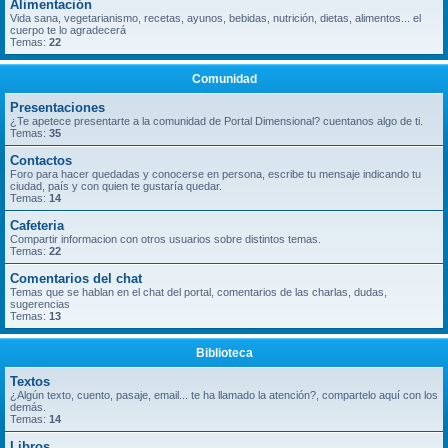
Alimentación
Vida sana, vegetarianismo, recetas, ayunos, bebidas, nutrición, dietas, alimentos... el
cuerpo te lo agradecerá
Temas:
22
Comunidad
Presentaciones
¿Te apetece presentarte a la comunidad de Portal Dimensional? cuentanos algo de ti.
Temas:
35
Contactos
Foro para hacer quedadas y conocerse en persona, escribe tu mensaje indicando tu
ciudad, país y con quien te gustaría quedar.
Temas:
14
Cafeteria
Compartir informacion con otros usuarios sobre distintos temas.
Temas:
22
Comentarios del chat
Temas que se hablan en el chat del portal, comentarios de las charlas, dudas,
sugerencias
Temas:
13
Biblioteca
Textos
¿Algún texto, cuento, pasaje, email... te ha llamado la atención?, compartelo aquí con los
demás.
Temas:
14
Libros