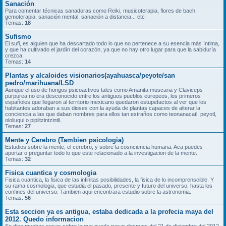
Sanación
Para comentar técnicas sanadoras como Reiki, musicoterapia, flores de bach,
gemoterapia, sanación mental, sanación a distancia... etc
Temas:
18
Sufismo
El sufi, es alguien que ha descartado todo lo que no pertenece a su esencia más íntima,
y que ha cultivado el jardín del corazón, ya que no hay otro lugar para que la sabiduría
crezca.
Temas:
14
Plantas y alcaloides visionarios(ayahuasca/peyote/san
pedro/marihuana/LSD
Aunque el uso de hongos psicoactivos tales como Amanita muscaria y Claviceps
purpurea no era desconocido entre los antiguos pueblos europeos, los primeros
españoles que llegaron al territorio mexicano quedaron estupefactos al ver que los
habitantes adoraban a sus dioses con la ayuda de plantas capaces de alterar la
conciencia a las que daban nombres para ellos tan extraños como teonanacatl, peyotl,
ololiuqui o pipiltzintzintli.
Temas:
27
Mente y Cerebro (Tambien psicologia)
Estudios sobre la mente, el cerebro, y sobre la cosnciencia humana. Aca puedes
aportar o preguntar todo lo que este relacionado a la investigacion de la mente.
Temas:
32
Fisica cuantica y cosmologia
Fisica cuantica, la fisica de las infinitas posibilidades, la fisica de lo incomprenscible. Y
su rama cosmologia, que estudia el pasado, presente y futuro del universo, hasta los
confines del universo. Tambien aqui encontrara estudio sobre la astronomia.
Temas:
56
Esta seccion ya es antigua, estaba dedicada a la profecia maya del
2012. Quedo informacion