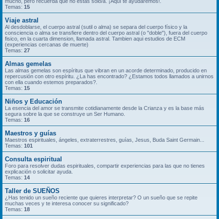
mucho, pero recuerda que no estás solo/a. ¡Aquí te ayudaremos!.
Temas:
15
Viaje astral
Al desdoblarse, el cuerpo astral (sutil o alma) se separa del cuerpo físico y la
consciencia o alma se transfiere dentro del cuerpo astral (o "doble"), fuera del cuerpo
fisico, en la cuarta dimension, llamada astral. Tambien aqui estudios de ECM
(experiencias cercanas de muerte)
Temas:
27
Almas gemelas
Las almas gemelas son espíritus que vibran en un acorde determinado, producido en
repercusión con otro espíritu. ¿La has encontrado? ¿Estamos todos llamados a unirnos
con ella cuando estemos preparados?.
Temas:
15
Niños y Educación
La esencia del amor se transmite cotidianamente desde la Crianza y es la base más
segura sobre la que se construye un Ser Humano.
Temas:
16
Maestros y guías
Maestros espirituales, ángeles, extraterrestres, guías, Jesus, Buda Saint Germain...
Temas:
101
Consulta espiritual
Foro para resolver dudas espirituales, compartir experiencias para las que no tienes
explicación o solicitar ayuda.
Temas:
14
Taller de SUEÑOS
¿Has tenido un sueño reciente que quieres interpretar? O un sueño que se repite
muchas veces y te interesa conocer su significado?
Temas:
18