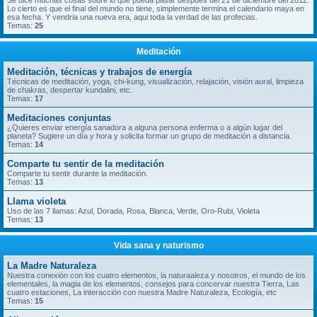
Se dice muchas cosas sobre lo que pueda pasar despues del 21 de diciembre del 2012.
Lo cierto es que el final del mundo no tiene, simplemente termina el calendario maya en
esa fecha. Y vendria una nueva era, aqui toda la verdad de las profecias.
Temas:
25
Meditación
Meditación, técnicas y trabajos de energía
Técnicas de meditación, yoga, chi-kung, visualización, relajación, visión aural, limpieza
de chakras, despertar kundalini, etc.
Temas:
17
Meditaciones conjuntas
¿Quieres enviar energía sanadora a alguna persona enferma o a algún lugar del
planeta? Sugiere un día y hora y solicita formar un grupo de meditación a distancia.
Temas:
14
Comparte tu sentir de la meditación
Comparte tu sentir durante la meditación.
Temas:
13
Llama violeta
Uso de las 7 llamas: Azul, Dorada, Rosa, Blanca, Verde, Oro-Rubi, Violeta
Temas:
13
Vida sana y naturismo
La Madre Naturaleza
Nuestra conexión con los cuatro elementos, la naturaaleza y nosotros, el mundo de los
elementales, la magia de los elementos, consejos para concervar nuestra Tierra, Las
cuatro estaciones, La interacción con nuestra Madre Naturaleza, Ecología, etc
Temas:
15