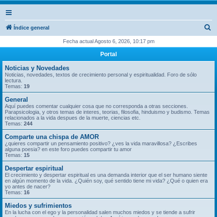
B
Índice general
u
Fecha actual Agosto 6, 2026, 10:17 pm
s
Portal
c
Noticias y Novedades
a
Noticias, novedades, textos de crecimiento personal y espiritualidad. Foro de sólo
lectura.
r
Temas:
19
General
Aquí puedes comentar cualquier cosa que no corresponda a otras secciones.
Parapsicologia, y otros temas de interes, teorias, filosofia, hinduismo y budismo. Temas
relacionados a la vida despues de la muerte, ciencias etc.
Temas:
244
Comparte una chispa de AMOR
¿quieres compartir un pensamiento positivo? ¿ves la vida maravillosa? ¿Escribes
alguna poesia? en este foro puedes compartir tu amor
Temas:
15
Despertar espiritual
El crecimiento y despertar espiritual es una demanda interior que el ser humano siente
en algún momento de la vida. ¿Quién soy, qué sentido tiene mi vida? ¿Qué o quien era
yo antes de nacer?
Temas:
16
Miedos y sufrimientos
En la lucha con el ego y la personalidad salen muchos miedos y se tiende a sufrir