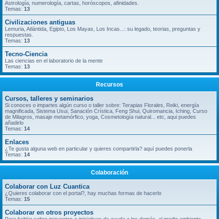
Astrología, numerología, cartas, horóscopos, afinidades.
Temas:
13
Civilizaciones antiguas
Lemuria, Atlántida, Egipto, Los Mayas, Los Incas...: su legado, teorias, preguntas y
respuestas.
Temas:
13
Tecno-Ciencia
Las ciencias en el laboratorio de la mente
Temas:
13
Recursos
Cursos, talleres y seminarios
Si conoces o impartes algún curso o taller sobre: Terapias Florales, Reiki, energía
magnificada, Sistema Usui, Sanación Crística, Feng Shui, Quiromancia, Iching, Curso
de Milagros, masaje metamórfico, yoga, Cosmetología natural... etc, aqui puedes
añadirlo
Temas:
14
Enlaces
¿Te gusta alguna web en particular y quieres compartirla? aquí puedes ponerla
Temas:
14
Colaboración
Colaborar con Luz Cuantica
¿Quieres colaborar con el portal?, hay muchas formas de hacerlo
Temas:
15
Colaborar en otros proyectos