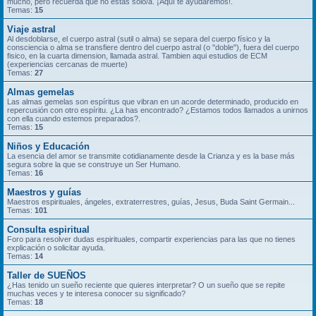
mucho, pero recuerda que no estás solo/a. ¡Aquí te ayudaremos!.
Temas:
15
Viaje astral
Al desdoblarse, el cuerpo astral (sutil o alma) se separa del cuerpo físico y la
consciencia o alma se transfiere dentro del cuerpo astral (o "doble"), fuera del cuerpo
fisico, en la cuarta dimension, llamada astral. Tambien aqui estudios de ECM
(experiencias cercanas de muerte)
Temas:
27
Almas gemelas
Las almas gemelas son espíritus que vibran en un acorde determinado, producido en
repercusión con otro espíritu. ¿La has encontrado? ¿Estamos todos llamados a unirnos
con ella cuando estemos preparados?.
Temas:
15
Niños y Educación
La esencia del amor se transmite cotidianamente desde la Crianza y es la base más
segura sobre la que se construye un Ser Humano.
Temas:
16
Maestros y guías
Maestros espirituales, ángeles, extraterrestres, guías, Jesus, Buda Saint Germain...
Temas:
101
Consulta espiritual
Foro para resolver dudas espirituales, compartir experiencias para las que no tienes
explicación o solicitar ayuda.
Temas:
14
Taller de SUEÑOS
¿Has tenido un sueño reciente que quieres interpretar? O un sueño que se repite
muchas veces y te interesa conocer su significado?
Temas:
18