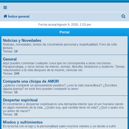
B
Índice general
u
Fecha actual Agosto 9, 2026, 1:53 pm
s
Portal
c
Noticias y Novedades
a
Noticias, novedades, textos de crecimiento personal y espiritualidad. Foro de sólo
lectura.
r
Temas:
19
General
Aquí puedes comentar cualquier cosa que no corresponda a otras secciones.
Parapsicologia, y otros temas de interes, teorias, filosofia, hinduismo y budismo. Temas
relacionados a la vida despues de la muerte, ciencias etc.
Temas:
244
Comparte una chispa de AMOR
¿quieres compartir un pensamiento positivo? ¿ves la vida maravillosa? ¿Escribes
alguna poesia? en este foro puedes compartir tu amor
Temas:
15
Despertar espiritual
El crecimiento y despertar espiritual es una demanda interior que el ser humano siente
en algún momento de la vida. ¿Quién soy, qué sentido tiene mi vida? ¿Qué o quien era
yo antes de nacer?
Temas:
16
Miedos y sufrimientos
En la lucha con el ego y la personalidad salen muchos miedos y se tiende a sufrir