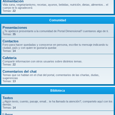
Alimentación
Vida sana, vegetarianismo, recetas, ayunos, bebidas, nutrición, dietas, alimentos... el
cuerpo te lo agradecerá
Temas:
22
Comunidad
Presentaciones
¿Te apetece presentarte a la comunidad de Portal Dimensional? cuentanos algo de ti.
Temas:
35
Contactos
Foro para hacer quedadas y conocerse en persona, escribe tu mensaje indicando tu
ciudad, país y con quien te gustaría quedar.
Temas:
14
Cafeteria
Compartir informacion con otros usuarios sobre distintos temas.
Temas:
22
Comentarios del chat
Temas que se hablan en el chat del portal, comentarios de las charlas, dudas,
sugerencias
Temas:
13
Biblioteca
Textos
¿Algún texto, cuento, pasaje, email... te ha llamado la atención?, compartelo aquí con los
demás.
Temas:
14
Libros