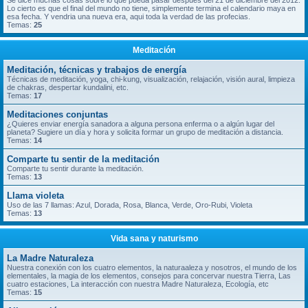
Se dice muchas cosas sobre lo que pueda pasar despues del 21 de diciembre del 2012.
Lo cierto es que el final del mundo no tiene, simplemente termina el calendario maya en
esa fecha. Y vendria una nueva era, aqui toda la verdad de las profecias.
Temas:
25
Meditación
Meditación, técnicas y trabajos de energía
Técnicas de meditación, yoga, chi-kung, visualización, relajación, visión aural, limpieza
de chakras, despertar kundalini, etc.
Temas:
17
Meditaciones conjuntas
¿Quieres enviar energía sanadora a alguna persona enferma o a algún lugar del
planeta? Sugiere un día y hora y solicita formar un grupo de meditación a distancia.
Temas:
14
Comparte tu sentir de la meditación
Comparte tu sentir durante la meditación.
Temas:
13
Llama violeta
Uso de las 7 llamas: Azul, Dorada, Rosa, Blanca, Verde, Oro-Rubi, Violeta
Temas:
13
Vida sana y naturismo
La Madre Naturaleza
Nuestra conexión con los cuatro elementos, la naturaaleza y nosotros, el mundo de los
elementales, la magia de los elementos, consejos para concervar nuestra Tierra, Las
cuatro estaciones, La interacción con nuestra Madre Naturaleza, Ecología, etc
Temas:
15