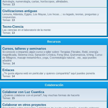
Astrología, numerología, cartas, horóscopos, afinidades.
Temas:
13
Civilizaciones antiguas
Lemuria, Atlántida, Egipto, Los Mayas, Los Incas...: su legado, teorias, preguntas y
respuestas.
Temas:
13
Tecno-Ciencia
Las ciencias en el laboratorio de la mente
Temas:
13
Recursos
Cursos, talleres y seminarios
Si conoces o impartes algún curso o taller sobre: Terapias Florales, Reiki, energía
magnificada, Sistema Usui, Sanación Crística, Feng Shui, Quiromancia, Iching, Curso
de Milagros, masaje metamórfico, yoga, Cosmetología natural... etc, aqui puedes
añadirlo
Temas:
14
Enlaces
¿Te gusta alguna web en particular y quieres compartirla? aquí puedes ponerla
Temas:
14
Colaboración
Colaborar con Luz Cuantica
¿Quieres colaborar con el portal?, hay muchas formas de hacerlo
Temas:
15
Colaborar en otros proyectos