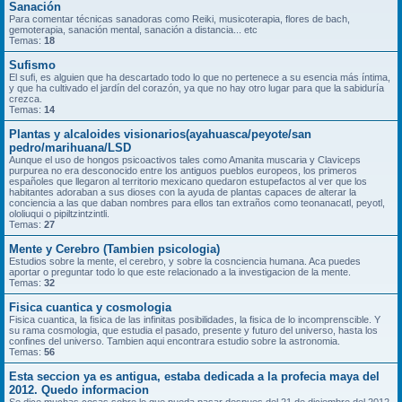
Sanación
Para comentar técnicas sanadoras como Reiki, musicoterapia, flores de bach,
gemoterapia, sanación mental, sanación a distancia... etc
Temas:
18
Sufismo
El sufi, es alguien que ha descartado todo lo que no pertenece a su esencia más íntima,
y que ha cultivado el jardín del corazón, ya que no hay otro lugar para que la sabiduría
crezca.
Temas:
14
Plantas y alcaloides visionarios(ayahuasca/peyote/san
pedro/marihuana/LSD
Aunque el uso de hongos psicoactivos tales como Amanita muscaria y Claviceps
purpurea no era desconocido entre los antiguos pueblos europeos, los primeros
españoles que llegaron al territorio mexicano quedaron estupefactos al ver que los
habitantes adoraban a sus dioses con la ayuda de plantas capaces de alterar la
conciencia a las que daban nombres para ellos tan extraños como teonanacatl, peyotl,
ololiuqui o pipiltzintzintli.
Temas:
27
Mente y Cerebro (Tambien psicologia)
Estudios sobre la mente, el cerebro, y sobre la cosnciencia humana. Aca puedes
aportar o preguntar todo lo que este relacionado a la investigacion de la mente.
Temas:
32
Fisica cuantica y cosmologia
Fisica cuantica, la fisica de las infinitas posibilidades, la fisica de lo incomprenscible. Y
su rama cosmologia, que estudia el pasado, presente y futuro del universo, hasta los
confines del universo. Tambien aqui encontrara estudio sobre la astronomia.
Temas:
56
Esta seccion ya es antigua, estaba dedicada a la profecia maya del
2012. Quedo informacion