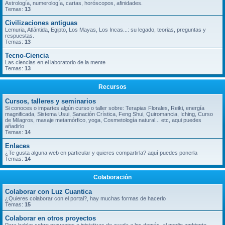
Astrología, numerología, cartas, horóscopos, afinidades.
Temas:
13
Civilizaciones antiguas
Lemuria, Atlántida, Egipto, Los Mayas, Los Incas...: su legado, teorias, preguntas y
respuestas.
Temas:
13
Tecno-Ciencia
Las ciencias en el laboratorio de la mente
Temas:
13
Recursos
Cursos, talleres y seminarios
Si conoces o impartes algún curso o taller sobre: Terapias Florales, Reiki, energía
magnificada, Sistema Usui, Sanación Crística, Feng Shui, Quiromancia, Iching, Curso
de Milagros, masaje metamórfico, yoga, Cosmetología natural... etc, aqui puedes
añadirlo
Temas:
14
Enlaces
¿Te gusta alguna web en particular y quieres compartirla? aquí puedes ponerla
Temas:
14
Colaboración
Colaborar con Luz Cuantica
¿Quieres colaborar con el portal?, hay muchas formas de hacerlo
Temas:
15
Colaborar en otros proyectos