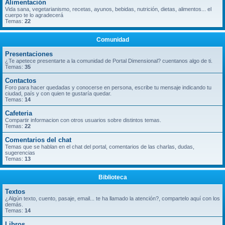
Alimentación
Vida sana, vegetarianismo, recetas, ayunos, bebidas, nutrición, dietas, alimentos... el
cuerpo te lo agradecerá
Temas:
22
Comunidad
Presentaciones
¿Te apetece presentarte a la comunidad de Portal Dimensional? cuentanos algo de ti.
Temas:
35
Contactos
Foro para hacer quedadas y conocerse en persona, escribe tu mensaje indicando tu
ciudad, país y con quien te gustaría quedar.
Temas:
14
Cafeteria
Compartir informacion con otros usuarios sobre distintos temas.
Temas:
22
Comentarios del chat
Temas que se hablan en el chat del portal, comentarios de las charlas, dudas,
sugerencias
Temas:
13
Biblioteca
Textos
¿Algún texto, cuento, pasaje, email... te ha llamado la atención?, compartelo aquí con los
demás.
Temas:
14
Libros