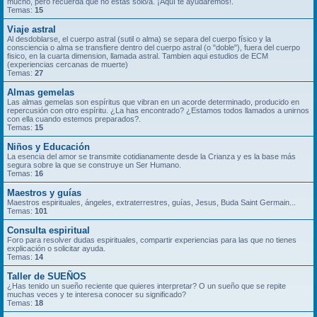
mucho, pero recuerda que no estás solo/a. ¡Aquí te ayudaremos!.
Temas:
15
Viaje astral
Al desdoblarse, el cuerpo astral (sutil o alma) se separa del cuerpo físico y la
consciencia o alma se transfiere dentro del cuerpo astral (o "doble"), fuera del cuerpo
fisico, en la cuarta dimension, llamada astral. Tambien aqui estudios de ECM
(experiencias cercanas de muerte)
Temas:
27
Almas gemelas
Las almas gemelas son espíritus que vibran en un acorde determinado, producido en
repercusión con otro espíritu. ¿La has encontrado? ¿Estamos todos llamados a unirnos
con ella cuando estemos preparados?.
Temas:
15
Niños y Educación
La esencia del amor se transmite cotidianamente desde la Crianza y es la base más
segura sobre la que se construye un Ser Humano.
Temas:
16
Maestros y guías
Maestros espirituales, ángeles, extraterrestres, guías, Jesus, Buda Saint Germain...
Temas:
101
Consulta espiritual
Foro para resolver dudas espirituales, compartir experiencias para las que no tienes
explicación o solicitar ayuda.
Temas:
14
Taller de SUEÑOS
¿Has tenido un sueño reciente que quieres interpretar? O un sueño que se repite
muchas veces y te interesa conocer su significado?
Temas:
18