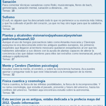
Sanación
Para comentar técnicas sanadoras como Reiki, musicoterapia, flores de bach,
gemoterapia, sanación mental, sanación a distancia... etc
Temas:
18
Sufismo
El sufi, es alguien que ha descartado todo lo que no pertenece a su esencia más íntima,
y que ha cultivado el jardín del corazón, ya que no hay otro lugar para que la sabiduría
crezca.
Temas:
14
Plantas y alcaloides visionarios(ayahuasca/peyote/san
pedro/marihuana/LSD
Aunque el uso de hongos psicoactivos tales como Amanita muscaria y Claviceps
purpurea no era desconocido entre los antiguos pueblos europeos, los primeros
españoles que llegaron al territorio mexicano quedaron estupefactos al ver que los
habitantes adoraban a sus dioses con la ayuda de plantas capaces de alterar la
conciencia a las que daban nombres para ellos tan extraños como teonanacatl, peyotl,
ololiuqui o pipiltzintzintli.
Temas:
27
Mente y Cerebro (Tambien psicologia)
Estudios sobre la mente, el cerebro, y sobre la cosnciencia humana. Aca puedes
aportar o preguntar todo lo que este relacionado a la investigacion de la mente.
Temas:
32
Fisica cuantica y cosmologia
Fisica cuantica, la fisica de las infinitas posibilidades, la fisica de lo incomprenscible. Y
su rama cosmologia, que estudia el pasado, presente y futuro del universo, hasta los
confines del universo. Tambien aqui encontrara estudio sobre la astronomia.
Temas:
56
Esta seccion ya es antigua, estaba dedicada a la profecia maya del
2012. Quedo informacion