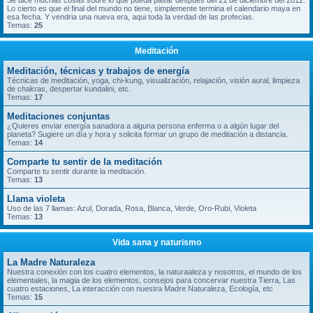
Se dice muchas cosas sobre lo que pueda pasar despues del 21 de diciembre del 2012.
Lo cierto es que el final del mundo no tiene, simplemente termina el calendario maya en
esa fecha. Y vendria una nueva era, aqui toda la verdad de las profecias.
Temas:
25
Meditación
Meditación, técnicas y trabajos de energía
Técnicas de meditación, yoga, chi-kung, visualización, relajación, visión aural, limpieza
de chakras, despertar kundalini, etc.
Temas:
17
Meditaciones conjuntas
¿Quieres enviar energía sanadora a alguna persona enferma o a algún lugar del
planeta? Sugiere un día y hora y solicita formar un grupo de meditación a distancia.
Temas:
14
Comparte tu sentir de la meditación
Comparte tu sentir durante la meditación.
Temas:
13
Llama violeta
Uso de las 7 llamas: Azul, Dorada, Rosa, Blanca, Verde, Oro-Rubi, Violeta
Temas:
13
Vida sana y naturismo
La Madre Naturaleza
Nuestra conexión con los cuatro elementos, la naturaaleza y nosotros, el mundo de los
elementales, la magia de los elementos, consejos para concervar nuestra Tierra, Las
cuatro estaciones, La interacción con nuestra Madre Naturaleza, Ecología, etc
Temas:
15