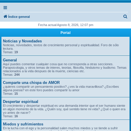
B
Índice general
u
Fecha actual Agosto 8, 2026, 12:07 pm
s
Portal
c
Noticias y Novedades
a
Noticias, novedades, textos de crecimiento personal y espiritualidad. Foro de sólo
lectura.
r
Temas:
19
General
Aquí puedes comentar cualquier cosa que no corresponda a otras secciones.
Parapsicologia, y otros temas de interes, teorias, filosofia, hinduismo y budismo. Temas
relacionados a la vida despues de la muerte, ciencias etc.
Temas:
244
Comparte una chispa de AMOR
¿quieres compartir un pensamiento positivo? ¿ves la vida maravillosa? ¿Escribes
alguna poesia? en este foro puedes compartir tu amor
Temas:
15
Despertar espiritual
El crecimiento y despertar espiritual es una demanda interior que el ser humano siente
en algún momento de la vida. ¿Quién soy, qué sentido tiene mi vida? ¿Qué o quien era
yo antes de nacer?
Temas:
16
Miedos y sufrimientos
En la lucha con el ego y la personalidad salen muchos miedos y se tiende a sufrir