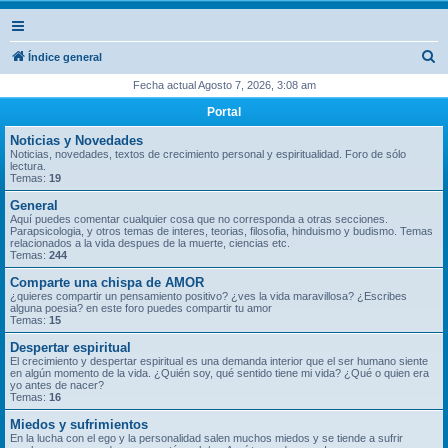
B
Índice general
u
Fecha actual Agosto 7, 2026, 3:08 am
s
Portal
c
Noticias y Novedades
a
Noticias, novedades, textos de crecimiento personal y espiritualidad. Foro de sólo
lectura.
r
Temas:
19
General
Aquí puedes comentar cualquier cosa que no corresponda a otras secciones.
Parapsicologia, y otros temas de interes, teorias, filosofia, hinduismo y budismo. Temas
relacionados a la vida despues de la muerte, ciencias etc.
Temas:
244
Comparte una chispa de AMOR
¿quieres compartir un pensamiento positivo? ¿ves la vida maravillosa? ¿Escribes
alguna poesia? en este foro puedes compartir tu amor
Temas:
15
Despertar espiritual
El crecimiento y despertar espiritual es una demanda interior que el ser humano siente
en algún momento de la vida. ¿Quién soy, qué sentido tiene mi vida? ¿Qué o quien era
yo antes de nacer?
Temas:
16
Miedos y sufrimientos
En la lucha con el ego y la personalidad salen muchos miedos y se tiende a sufrir