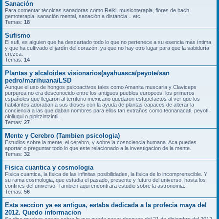
Sanación
Para comentar técnicas sanadoras como Reiki, musicoterapia, flores de bach,
gemoterapia, sanación mental, sanación a distancia... etc
Temas:
18
Sufismo
El sufi, es alguien que ha descartado todo lo que no pertenece a su esencia más íntima,
y que ha cultivado el jardín del corazón, ya que no hay otro lugar para que la sabiduría
crezca.
Temas:
14
Plantas y alcaloides visionarios(ayahuasca/peyote/san
pedro/marihuana/LSD
Aunque el uso de hongos psicoactivos tales como Amanita muscaria y Claviceps
purpurea no era desconocido entre los antiguos pueblos europeos, los primeros
españoles que llegaron al territorio mexicano quedaron estupefactos al ver que los
habitantes adoraban a sus dioses con la ayuda de plantas capaces de alterar la
conciencia a las que daban nombres para ellos tan extraños como teonanacatl, peyotl,
ololiuqui o pipiltzintzintli.
Temas:
27
Mente y Cerebro (Tambien psicologia)
Estudios sobre la mente, el cerebro, y sobre la cosnciencia humana. Aca puedes
aportar o preguntar todo lo que este relacionado a la investigacion de la mente.
Temas:
32
Fisica cuantica y cosmologia
Fisica cuantica, la fisica de las infinitas posibilidades, la fisica de lo incomprenscible. Y
su rama cosmologia, que estudia el pasado, presente y futuro del universo, hasta los
confines del universo. Tambien aqui encontrara estudio sobre la astronomia.
Temas:
56
Esta seccion ya es antigua, estaba dedicada a la profecia maya del
2012. Quedo informacion