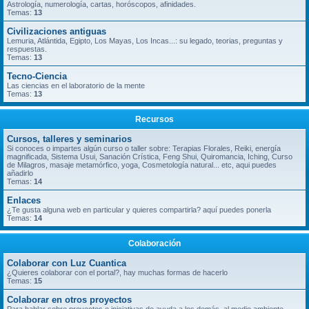
Astrología, numerología, cartas, horóscopos, afinidades.
Temas:
13
Civilizaciones antiguas
Lemuria, Atlántida, Egipto, Los Mayas, Los Incas...: su legado, teorias, preguntas y
respuestas.
Temas:
13
Tecno-Ciencia
Las ciencias en el laboratorio de la mente
Temas:
13
Recursos
Cursos, talleres y seminarios
Si conoces o impartes algún curso o taller sobre: Terapias Florales, Reiki, energía
magnificada, Sistema Usui, Sanación Crística, Feng Shui, Quiromancia, Iching, Curso
de Milagros, masaje metamórfico, yoga, Cosmetología natural... etc, aqui puedes
añadirlo
Temas:
14
Enlaces
¿Te gusta alguna web en particular y quieres compartirla? aquí puedes ponerla
Temas:
14
Colaboración
Colaborar con Luz Cuantica
¿Quieres colaborar con el portal?, hay muchas formas de hacerlo
Temas:
15
Colaborar en otros proyectos