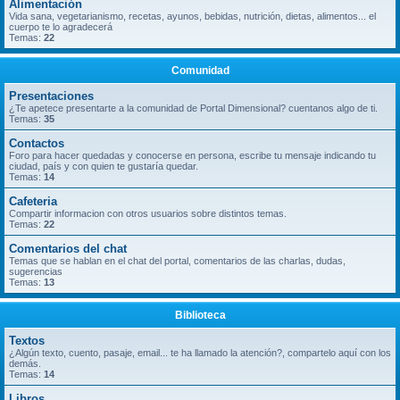
Alimentación
Vida sana, vegetarianismo, recetas, ayunos, bebidas, nutrición, dietas, alimentos... el
cuerpo te lo agradecerá
Temas:
22
Comunidad
Presentaciones
¿Te apetece presentarte a la comunidad de Portal Dimensional? cuentanos algo de ti.
Temas:
35
Contactos
Foro para hacer quedadas y conocerse en persona, escribe tu mensaje indicando tu
ciudad, país y con quien te gustaría quedar.
Temas:
14
Cafeteria
Compartir informacion con otros usuarios sobre distintos temas.
Temas:
22
Comentarios del chat
Temas que se hablan en el chat del portal, comentarios de las charlas, dudas,
sugerencias
Temas:
13
Biblioteca
Textos
¿Algún texto, cuento, pasaje, email... te ha llamado la atención?, compartelo aquí con los
demás.
Temas:
14
Libros