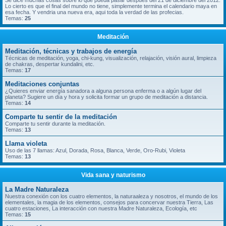
Se dice muchas cosas sobre lo que pueda pasar despues del 21 de diciembre del 2012.
Lo cierto es que el final del mundo no tiene, simplemente termina el calendario maya en
esa fecha. Y vendria una nueva era, aqui toda la verdad de las profecias.
Temas:
25
Meditación
Meditación, técnicas y trabajos de energía
Técnicas de meditación, yoga, chi-kung, visualización, relajación, visión aural, limpieza
de chakras, despertar kundalini, etc.
Temas:
17
Meditaciones conjuntas
¿Quieres enviar energía sanadora a alguna persona enferma o a algún lugar del
planeta? Sugiere un día y hora y solicita formar un grupo de meditación a distancia.
Temas:
14
Comparte tu sentir de la meditación
Comparte tu sentir durante la meditación.
Temas:
13
Llama violeta
Uso de las 7 llamas: Azul, Dorada, Rosa, Blanca, Verde, Oro-Rubi, Violeta
Temas:
13
Vida sana y naturismo
La Madre Naturaleza
Nuestra conexión con los cuatro elementos, la naturaaleza y nosotros, el mundo de los
elementales, la magia de los elementos, consejos para concervar nuestra Tierra, Las
cuatro estaciones, La interacción con nuestra Madre Naturaleza, Ecología, etc
Temas:
15