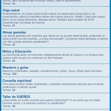
mucho, pero recuerda que no estás solo/a. ¡Aquí te ayudaremos!.
Temas:
15
Viaje astral
Al desdoblarse, el cuerpo astral (sutil o alma) se separa del cuerpo físico y la
consciencia o alma se transfiere dentro del cuerpo astral (o "doble"), fuera del cuerpo
fisico, en la cuarta dimension, llamada astral. Tambien aqui estudios de ECM
(experiencias cercanas de muerte)
Temas:
27
Almas gemelas
Las almas gemelas son espíritus que vibran en un acorde determinado, producido en
repercusión con otro espíritu. ¿La has encontrado? ¿Estamos todos llamados a unirnos
con ella cuando estemos preparados?.
Temas:
15
Niños y Educación
La esencia del amor se transmite cotidianamente desde la Crianza y es la base más
segura sobre la que se construye un Ser Humano.
Temas:
16
Maestros y guías
Maestros espirituales, ángeles, extraterrestres, guías, Jesus, Buda Saint Germain...
Temas:
101
Consulta espiritual
Foro para resolver dudas espirituales, compartir experiencias para las que no tienes
explicación o solicitar ayuda.
Temas:
14
Taller de SUEÑOS
¿Has tenido un sueño reciente que quieres interpretar? O un sueño que se repite
muchas veces y te interesa conocer su significado?
Temas:
18