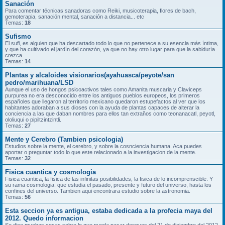
Sanación
Para comentar técnicas sanadoras como Reiki, musicoterapia, flores de bach,
gemoterapia, sanación mental, sanación a distancia... etc
Temas:
18
Sufismo
El sufi, es alguien que ha descartado todo lo que no pertenece a su esencia más íntima,
y que ha cultivado el jardín del corazón, ya que no hay otro lugar para que la sabiduría
crezca.
Temas:
14
Plantas y alcaloides visionarios(ayahuasca/peyote/san
pedro/marihuana/LSD
Aunque el uso de hongos psicoactivos tales como Amanita muscaria y Claviceps
purpurea no era desconocido entre los antiguos pueblos europeos, los primeros
españoles que llegaron al territorio mexicano quedaron estupefactos al ver que los
habitantes adoraban a sus dioses con la ayuda de plantas capaces de alterar la
conciencia a las que daban nombres para ellos tan extraños como teonanacatl, peyotl,
ololiuqui o pipiltzintzintli.
Temas:
27
Mente y Cerebro (Tambien psicologia)
Estudios sobre la mente, el cerebro, y sobre la cosnciencia humana. Aca puedes
aportar o preguntar todo lo que este relacionado a la investigacion de la mente.
Temas:
32
Fisica cuantica y cosmologia
Fisica cuantica, la fisica de las infinitas posibilidades, la fisica de lo incomprenscible. Y
su rama cosmologia, que estudia el pasado, presente y futuro del universo, hasta los
confines del universo. Tambien aqui encontrara estudio sobre la astronomia.
Temas:
56
Esta seccion ya es antigua, estaba dedicada a la profecia maya del
2012. Quedo informacion