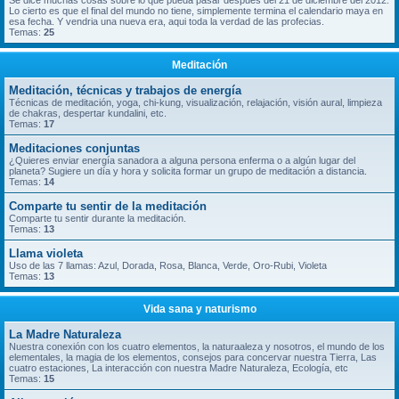
Se dice muchas cosas sobre lo que pueda pasar despues del 21 de diciembre del 2012.
Lo cierto es que el final del mundo no tiene, simplemente termina el calendario maya en
esa fecha. Y vendria una nueva era, aqui toda la verdad de las profecias.
Temas:
25
Meditación
Meditación, técnicas y trabajos de energía
Técnicas de meditación, yoga, chi-kung, visualización, relajación, visión aural, limpieza
de chakras, despertar kundalini, etc.
Temas:
17
Meditaciones conjuntas
¿Quieres enviar energía sanadora a alguna persona enferma o a algún lugar del
planeta? Sugiere un día y hora y solicita formar un grupo de meditación a distancia.
Temas:
14
Comparte tu sentir de la meditación
Comparte tu sentir durante la meditación.
Temas:
13
Llama violeta
Uso de las 7 llamas: Azul, Dorada, Rosa, Blanca, Verde, Oro-Rubi, Violeta
Temas:
13
Vida sana y naturismo
La Madre Naturaleza
Nuestra conexión con los cuatro elementos, la naturaaleza y nosotros, el mundo de los
elementales, la magia de los elementos, consejos para concervar nuestra Tierra, Las
cuatro estaciones, La interacción con nuestra Madre Naturaleza, Ecología, etc
Temas:
15