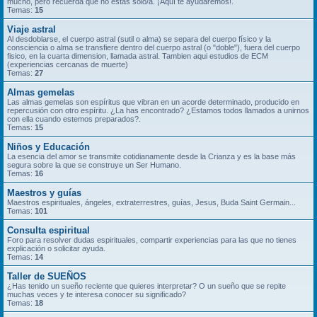
mucho, pero recuerda que no estás solo/a. ¡Aquí te ayudaremos!.
Temas:
15
Viaje astral
Al desdoblarse, el cuerpo astral (sutil o alma) se separa del cuerpo físico y la
consciencia o alma se transfiere dentro del cuerpo astral (o "doble"), fuera del cuerpo
fisico, en la cuarta dimension, llamada astral. Tambien aqui estudios de ECM
(experiencias cercanas de muerte)
Temas:
27
Almas gemelas
Las almas gemelas son espíritus que vibran en un acorde determinado, producido en
repercusión con otro espíritu. ¿La has encontrado? ¿Estamos todos llamados a unirnos
con ella cuando estemos preparados?.
Temas:
15
Niños y Educación
La esencia del amor se transmite cotidianamente desde la Crianza y es la base más
segura sobre la que se construye un Ser Humano.
Temas:
16
Maestros y guías
Maestros espirituales, ángeles, extraterrestres, guías, Jesus, Buda Saint Germain...
Temas:
101
Consulta espiritual
Foro para resolver dudas espirituales, compartir experiencias para las que no tienes
explicación o solicitar ayuda.
Temas:
14
Taller de SUEÑOS
¿Has tenido un sueño reciente que quieres interpretar? O un sueño que se repite
muchas veces y te interesa conocer su significado?
Temas:
18