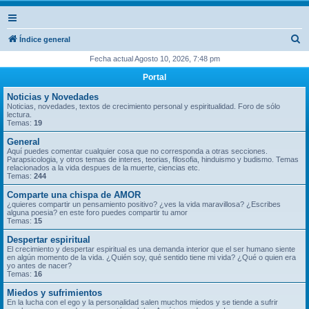
B
Índice general
u
Fecha actual Agosto 10, 2026, 7:48 pm
s
Portal
c
Noticias y Novedades
a
Noticias, novedades, textos de crecimiento personal y espiritualidad. Foro de sólo
lectura.
r
Temas:
19
General
Aquí puedes comentar cualquier cosa que no corresponda a otras secciones.
Parapsicologia, y otros temas de interes, teorias, filosofia, hinduismo y budismo. Temas
relacionados a la vida despues de la muerte, ciencias etc.
Temas:
244
Comparte una chispa de AMOR
¿quieres compartir un pensamiento positivo? ¿ves la vida maravillosa? ¿Escribes
alguna poesia? en este foro puedes compartir tu amor
Temas:
15
Despertar espiritual
El crecimiento y despertar espiritual es una demanda interior que el ser humano siente
en algún momento de la vida. ¿Quién soy, qué sentido tiene mi vida? ¿Qué o quien era
yo antes de nacer?
Temas:
16
Miedos y sufrimientos
En la lucha con el ego y la personalidad salen muchos miedos y se tiende a sufrir