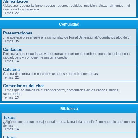
Alimentación
Vida sana, vegetarianismo, recetas, ayunos, bebidas, nutrición, dietas, alimentos... el
cuerpo te lo agradecerá
Temas:
22
Comunidad
Presentaciones
¿Te apetece presentarte a la comunidad de Portal Dimensional? cuentanos algo de ti.
Temas:
35
Contactos
Foro para hacer quedadas y conocerse en persona, escribe tu mensaje indicando tu
ciudad, país y con quien te gustaría quedar.
Temas:
14
Cafeteria
Compartir informacion con otros usuarios sobre distintos temas.
Temas:
22
Comentarios del chat
Temas que se hablan en el chat del portal, comentarios de las charlas, dudas,
sugerencias
Temas:
13
Biblioteca
Textos
¿Algún texto, cuento, pasaje, email... te ha llamado la atención?, compartelo aquí con los
demás.
Temas:
14
Libros