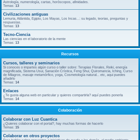
Astrología, numerología, cartas, horóscopos, afinidades.
Temas:
13
Civilizaciones antiguas
Lemuria, Atlántida, Egipto, Los Mayas, Los Incas...: su legado, teorias, preguntas y
respuestas.
Temas:
13
Tecno-Ciencia
Las ciencias en el laboratorio de la mente
Temas:
13
Recursos
Cursos, talleres y seminarios
Si conoces o impartes algún curso o taller sobre: Terapias Florales, Reiki, energía
magnificada, Sistema Usui, Sanación Crística, Feng Shui, Quiromancia, Iching, Curso
de Milagros, masaje metamórfico, yoga, Cosmetología natural... etc, aqui puedes
añadirlo
Temas:
14
Enlaces
¿Te gusta alguna web en particular y quieres compartirla? aquí puedes ponerla
Temas:
14
Colaboración
Colaborar con Luz Cuantica
¿Quieres colaborar con el portal?, hay muchas formas de hacerlo
Temas:
15
Colaborar en otros proyectos