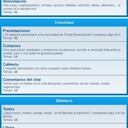
Alimentación
Vida sana, vegetarianismo, recetas, ayunos, bebidas, nutrición, dietas, alimentos... el
cuerpo te lo agradecerá
Temas:
22
Comunidad
Presentaciones
¿Te apetece presentarte a la comunidad de Portal Dimensional? cuentanos algo de ti.
Temas:
35
Contactos
Foro para hacer quedadas y conocerse en persona, escribe tu mensaje indicando tu
ciudad, país y con quien te gustaría quedar.
Temas:
14
Cafeteria
Compartir informacion con otros usuarios sobre distintos temas.
Temas:
22
Comentarios del chat
Temas que se hablan en el chat del portal, comentarios de las charlas, dudas,
sugerencias
Temas:
13
Biblioteca
Textos
¿Algún texto, cuento, pasaje, email... te ha llamado la atención?, compartelo aquí con los
demás.
Temas:
14
Libros