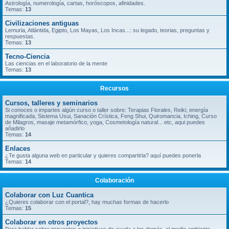
Astrología, numerología, cartas, horóscopos, afinidades.
Temas:
13
Civilizaciones antiguas
Lemuria, Atlántida, Egipto, Los Mayas, Los Incas...: su legado, teorias, preguntas y
respuestas.
Temas:
13
Tecno-Ciencia
Las ciencias en el laboratorio de la mente
Temas:
13
Recursos
Cursos, talleres y seminarios
Si conoces o impartes algún curso o taller sobre: Terapias Florales, Reiki, energía
magnificada, Sistema Usui, Sanación Crística, Feng Shui, Quiromancia, Iching, Curso
de Milagros, masaje metamórfico, yoga, Cosmetología natural... etc, aqui puedes
añadirlo
Temas:
14
Enlaces
¿Te gusta alguna web en particular y quieres compartirla? aquí puedes ponerla
Temas:
14
Colaboración
Colaborar con Luz Cuantica
¿Quieres colaborar con el portal?, hay muchas formas de hacerlo
Temas:
15
Colaborar en otros proyectos