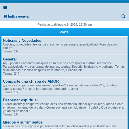
B
Índice general
u
Fecha actual Agosto 9, 2026, 12:30 am
s
Portal
c
Noticias y Novedades
a
Noticias, novedades, textos de crecimiento personal y espiritualidad. Foro de sólo
lectura.
r
Temas:
19
General
Aquí puedes comentar cualquier cosa que no corresponda a otras secciones.
Parapsicologia, y otros temas de interes, teorias, filosofia, hinduismo y budismo. Temas
relacionados a la vida despues de la muerte, ciencias etc.
Temas:
244
Comparte una chispa de AMOR
¿quieres compartir un pensamiento positivo? ¿ves la vida maravillosa? ¿Escribes
alguna poesia? en este foro puedes compartir tu amor
Temas:
15
Despertar espiritual
El crecimiento y despertar espiritual es una demanda interior que el ser humano siente
en algún momento de la vida. ¿Quién soy, qué sentido tiene mi vida? ¿Qué o quien era
yo antes de nacer?
Temas:
16
Miedos y sufrimientos
En la lucha con el ego y la personalidad salen muchos miedos y se tiende a sufrir