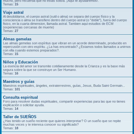
mucho, pero recuerda que no estás solo/a. ¡Aquí te ayudaremos!.
Temas:
15
Viaje astral
Al desdoblarse, el cuerpo astral (sutil o alma) se separa del cuerpo físico y la
consciencia o alma se transfiere dentro del cuerpo astral (o "doble"), fuera del cuerpo
fisico, en la cuarta dimension, llamada astral. Tambien aqui estudios de ECM
(experiencias cercanas de muerte)
Temas:
27
Almas gemelas
Las almas gemelas son espíritus que vibran en un acorde determinado, producido en
repercusión con otro espíritu. ¿La has encontrado? ¿Estamos todos llamados a unirnos
con ella cuando estemos preparados?.
Temas:
15
Niños y Educación
La esencia del amor se transmite cotidianamente desde la Crianza y es la base más
segura sobre la que se construye un Ser Humano.
Temas:
16
Maestros y guías
Maestros espirituales, ángeles, extraterrestres, guías, Jesus, Buda Saint Germain...
Temas:
101
Consulta espiritual
Foro para resolver dudas espirituales, compartir experiencias para las que no tienes
explicación o solicitar ayuda.
Temas:
14
Taller de SUEÑOS
¿Has tenido un sueño reciente que quieres interpretar? O un sueño que se repite
muchas veces y te interesa conocer su significado?
Temas:
18