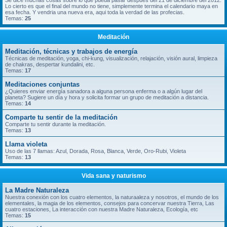
Se dice muchas cosas sobre lo que pueda pasar despues del 21 de diciembre del 2012.
Lo cierto es que el final del mundo no tiene, simplemente termina el calendario maya en
esa fecha. Y vendria una nueva era, aqui toda la verdad de las profecias.
Temas:
25
Meditación
Meditación, técnicas y trabajos de energía
Técnicas de meditación, yoga, chi-kung, visualización, relajación, visión aural, limpieza
de chakras, despertar kundalini, etc.
Temas:
17
Meditaciones conjuntas
¿Quieres enviar energía sanadora a alguna persona enferma o a algún lugar del
planeta? Sugiere un día y hora y solicita formar un grupo de meditación a distancia.
Temas:
14
Comparte tu sentir de la meditación
Comparte tu sentir durante la meditación.
Temas:
13
Llama violeta
Uso de las 7 llamas: Azul, Dorada, Rosa, Blanca, Verde, Oro-Rubi, Violeta
Temas:
13
Vida sana y naturismo
La Madre Naturaleza
Nuestra conexión con los cuatro elementos, la naturaaleza y nosotros, el mundo de los
elementales, la magia de los elementos, consejos para concervar nuestra Tierra, Las
cuatro estaciones, La interacción con nuestra Madre Naturaleza, Ecología, etc
Temas:
15