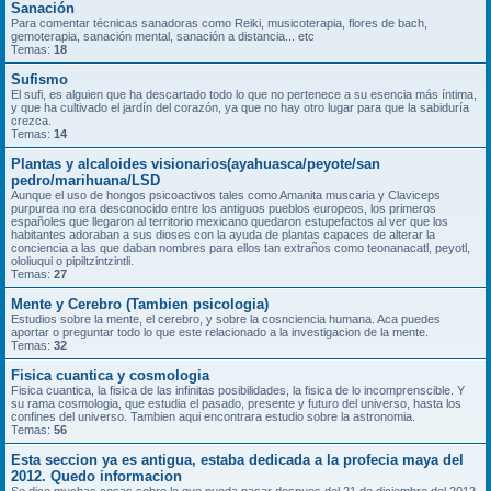
Sanación
Para comentar técnicas sanadoras como Reiki, musicoterapia, flores de bach,
gemoterapia, sanación mental, sanación a distancia... etc
Temas:
18
Sufismo
El sufi, es alguien que ha descartado todo lo que no pertenece a su esencia más íntima,
y que ha cultivado el jardín del corazón, ya que no hay otro lugar para que la sabiduría
crezca.
Temas:
14
Plantas y alcaloides visionarios(ayahuasca/peyote/san
pedro/marihuana/LSD
Aunque el uso de hongos psicoactivos tales como Amanita muscaria y Claviceps
purpurea no era desconocido entre los antiguos pueblos europeos, los primeros
españoles que llegaron al territorio mexicano quedaron estupefactos al ver que los
habitantes adoraban a sus dioses con la ayuda de plantas capaces de alterar la
conciencia a las que daban nombres para ellos tan extraños como teonanacatl, peyotl,
ololiuqui o pipiltzintzintli.
Temas:
27
Mente y Cerebro (Tambien psicologia)
Estudios sobre la mente, el cerebro, y sobre la cosnciencia humana. Aca puedes
aportar o preguntar todo lo que este relacionado a la investigacion de la mente.
Temas:
32
Fisica cuantica y cosmologia
Fisica cuantica, la fisica de las infinitas posibilidades, la fisica de lo incomprenscible. Y
su rama cosmologia, que estudia el pasado, presente y futuro del universo, hasta los
confines del universo. Tambien aqui encontrara estudio sobre la astronomia.
Temas:
56
Esta seccion ya es antigua, estaba dedicada a la profecia maya del
2012. Quedo informacion