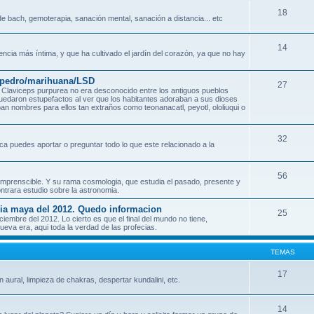
18
e bach, gemoterapia, sanación mental, sanación a distancia... etc
14
encia más íntima, y que ha cultivado el jardín del corazón, ya que no hay
n pedro/marihuana/LSD
27
Claviceps purpurea no era desconocido entre los antiguos pueblos
quedaron estupefactos al ver que los habitantes adoraban a sus dioses
an nombres para ellos tan extraños como teonanacatl, peyotl, ololiuqui o
32
ca puedes aportar o preguntar todo lo que este relacionado a la
56
o incomprenscible. Y su rama cosmologia, que estudia el pasado, presente y
ontrara estudio sobre la astronomia.
ecia maya del 2012. Quedo informacion
25
mbre del 2012. Lo cierto es que el final del mundo no tiene,
eva era, aqui toda la verdad de las profecias.
TEMAS
17
n aural, limpieza de chakras, despertar kundalini, etc.
14