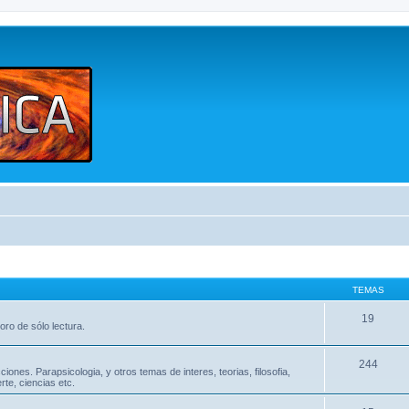
TEMAS
19
oro de sólo lectura.
244
nes. Parapsicologia, y otros temas de interes, teorias, filosofia,
te, ciencias etc.