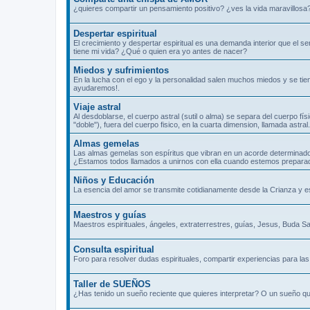
¿quieres compartir un pensamiento positivo? ¿ves la vida maravillosa
Despertar espiritual
El crecimiento y despertar espiritual es una demanda interior que el 
tiene mi vida? ¿Qué o quien era yo antes de nacer?
Miedos y sufrimientos
En la lucha con el ego y la personalidad salen muchos miedos y se tie
ayudaremos!.
Viaje astral
Al desdoblarse, el cuerpo astral (sutil o alma) se separa del cuerpo fís
"doble"), fuera del cuerpo fisico, en la cuarta dimension, llamada ast
Almas gemelas
Las almas gemelas son espíritus que vibran en un acorde determinado
¿Estamos todos llamados a unirnos con ella cuando estemos prepara
Niños y Educación
La esencia del amor se transmite cotidianamente desde la Crianza y 
Maestros y guías
Maestros espirituales, ángeles, extraterrestres, guías, Jesus, Buda Sa
Consulta espiritual
Foro para resolver dudas espirituales, compartir experiencias para las 
Taller de SUEÑOS
¿Has tenido un sueño reciente que quieres interpretar? O un sueño qu