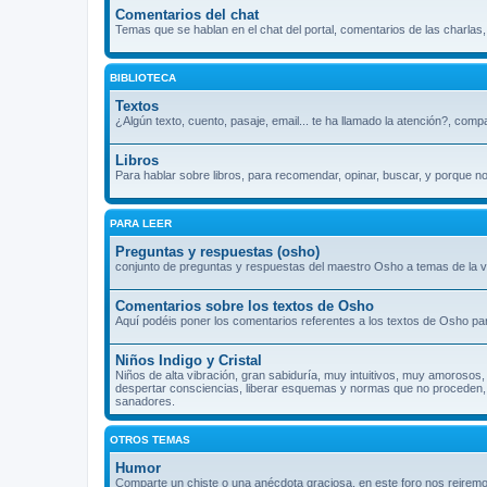
Comentarios del chat
Temas que se hablan en el chat del portal, comentarios de las charlas
BIBLIOTECA
Textos
¿Algún texto, cuento, pasaje, email... te ha llamado la atención?, comp
Libros
Para hablar sobre libros, para recomendar, opinar, buscar, y porque n
PARA LEER
Preguntas y respuestas (osho)
conjunto de preguntas y respuestas del maestro Osho a temas de la vi
Comentarios sobre los textos de Osho
Aquí podéis poner los comentarios referentes a los textos de Osho par
Niños Indigo y Cristal
Niños de alta vibración, gran sabiduría, muy intuitivos, muy amorosos, 
despertar consciencias, liberar esquemas y normas que no proceden, s
sanadores.
OTROS TEMAS
Humor
Comparte un chiste o una anécdota graciosa, en este foro nos reiremo