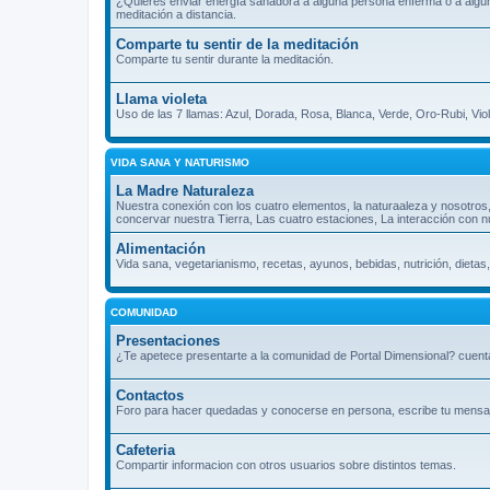
¿Quieres enviar energía sanadora a alguna persona enferma o a algún l
meditación a distancia.
Comparte tu sentir de la meditación
Comparte tu sentir durante la meditación.
Llama violeta
Uso de las 7 llamas: Azul, Dorada, Rosa, Blanca, Verde, Oro-Rubi, Vio
VIDA SANA Y NATURISMO
La Madre Naturaleza
Nuestra conexión con los cuatro elementos, la naturaaleza y nosotros
concervar nuestra Tierra, Las cuatro estaciones, La interacción con n
Alimentación
Vida sana, vegetarianismo, recetas, ayunos, bebidas, nutrición, dietas,
COMUNIDAD
Presentaciones
¿Te apetece presentarte a la comunidad de Portal Dimensional? cuenta
Contactos
Foro para hacer quedadas y conocerse en persona, escribe tu mensaje 
Cafeteria
Compartir informacion con otros usuarios sobre distintos temas.