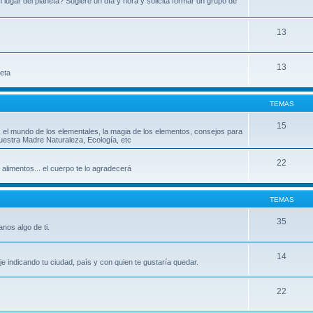
ugar del planeta? Sugiere un día y hora y solicita formar un grupo de
13
13
leta
TEMAS
15
, el mundo de los elementales, la magia de los elementos, consejos para
uestra Madre Naturaleza, Ecología, etc
22
 alimentos... el cuerpo te lo agradecerá
TEMAS
35
nos algo de ti.
14
indicando tu ciudad, país y con quien te gustaría quedar.
22