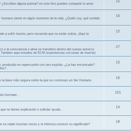
15
? ¿Escribes alguna poesia? en este foro puedes compartir tu amor
16
ser humano siente en algún momento de la vida. ¿Quién soy, qué sentido
15
nde a sufrir mucho, pero recuerda que no estás solo/a. ¡Aquí te
27
ico y la consciencia o alma se transfiere dentro del cuerpo astral (o
ral. Tambien aqui estudios de ECM (experiencias cercanas de muerte)
15
, producido en repercusión con otro espíritu. ¿La has encontrado?
dos?.
16
es la base más segura sobre la que se construye un Ser Humano.
101
int Germain...
14
que no tienes explicación o solicitar ayuda.
18
e se repite muchas veces y te interesa conocer su significado?