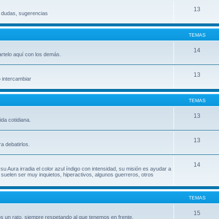
13
, dudas, sugerencias
TEMAS
14
artelo aquí con los demás.
13
o intercambiar
TEMAS
13
da cotidiana.
13
a debatirlos.
14
su Aura irradia el color azul índigo con intensidad, su misión es ayudar a
uelen ser muy inquietos, hiperactivos, algunos guerreros, otros
TEMAS
15
s un rato, siempre respetando al que tenemos en frente.