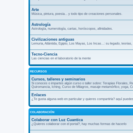
Arte
Música, pintura, poesia... y todo tipo de creaciones personales.
Astrología
Astrología, numerología, cartas, horóscopos, afinidades.
Civilizaciones antiguas
Lemuria, Atlántida, Egipto, Los Mayas, Los Incas...: su legado, teorias
Tecno-Ciencia
Las ciencias en el laboratorio de la mente
RECURSOS
Cursos, talleres y seminarios
Si conoces o impartes algún curso o taller sobre: Terapias Florales, R
Quiromancia, Iching, Curso de Milagros, masaje metamórfico, yoga, Cos
Enlaces
¿Te gusta alguna web en particular y quieres compartirla? aquí puede
COLABORACIÓN
Colaborar con Luz Cuantica
¿Quieres colaborar con el portal?, hay muchas formas de hacerlo