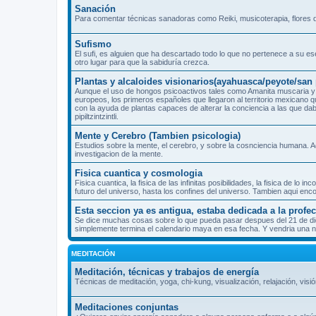
Sanación
Para comentar técnicas sanadoras como Reiki, musicoterapia, flores d
Sufismo
El sufi, es alguien que ha descartado todo lo que no pertenece a su es
otro lugar para que la sabiduría crezca.
Plantas y alcaloides visionarios(ayahuasca/peyote/sa
Aunque el uso de hongos psicoactivos tales como Amanita muscaria y 
europeos, los primeros españoles que llegaron al territorio mexicano 
con la ayuda de plantas capaces de alterar la conciencia a las que dab
pipiltzintzintli.
Mente y Cerebro (Tambien psicologia)
Estudios sobre la mente, el cerebro, y sobre la cosnciencia humana. A
investigacion de la mente.
Fisica cuantica y cosmologia
Fisica cuantica, la fisica de las infinitas posibilidades, la fisica de l
futuro del universo, hasta los confines del universo. Tambien aqui enc
Esta seccion ya es antigua, estaba dedicada a la prof
Se dice muchas cosas sobre lo que pueda pasar despues del 21 de dicie
simplemente termina el calendario maya en esa fecha. Y vendria una nu
MEDITACIÓN
Meditación, técnicas y trabajos de energía
Técnicas de meditación, yoga, chi-kung, visualización, relajación, visió
Meditaciones conjuntas