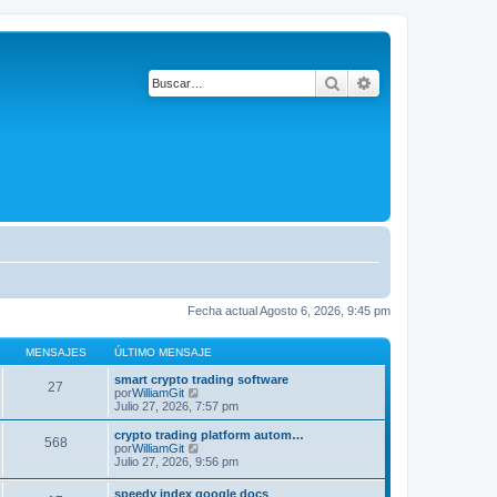
Buscar
Búsqueda avanza
Fecha actual Agosto 6, 2026, 9:45 pm
MENSAJES
ÚLTIMO MENSAJE
smart crypto trading software
27
V
por
WilliamGit
e
Julio 27, 2026, 7:57 pm
r
ú
crypto trading platform autom…
568
l
V
por
WilliamGit
t
e
Julio 27, 2026, 9:56 pm
i
r
m
ú
speedy index google docs