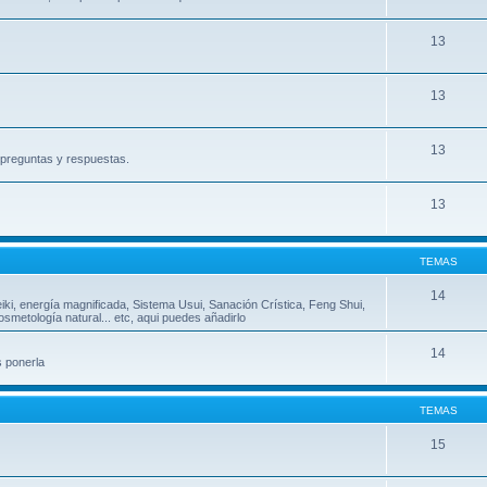
13
13
13
, preguntas y respuestas.
13
TEMAS
14
eiki, energía magnificada, Sistema Usui, Sanación Crística, Feng Shui,
metología natural... etc, aqui puedes añadirlo
14
s ponerla
TEMAS
15