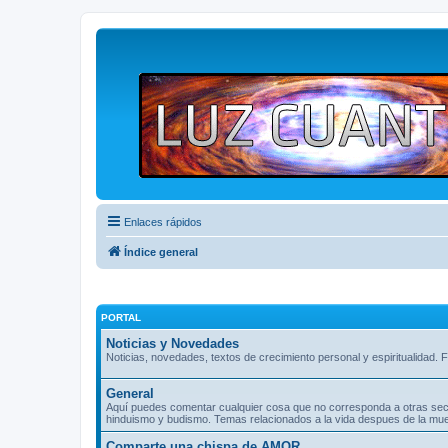
Enlaces rápidos
Índice general
PORTAL
Noticias y Novedades
Noticias, novedades, textos de crecimiento personal y espiritualidad. F
General
Aquí puedes comentar cualquier cosa que no corresponda a otras seccio
hinduismo y budismo. Temas relacionados a la vida despues de la muer
Comparte una chispa de AMOR