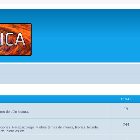
TEMAS
19
oro de sólo lectura.
244
nes. Parapsicologia, y otros temas de interes, teorias, filosofia,
te, ciencias etc.