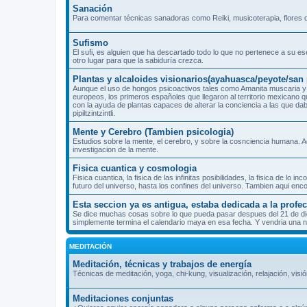
Sanación
Para comentar técnicas sanadoras como Reiki, musicoterapia, flores d
Sufismo
El sufi, es alguien que ha descartado todo lo que no pertenece a su es
otro lugar para que la sabiduría crezca.
Plantas y alcaloides visionarios(ayahuasca/peyote/sa
Aunque el uso de hongos psicoactivos tales como Amanita muscaria y 
europeos, los primeros españoles que llegaron al territorio mexicano 
con la ayuda de plantas capaces de alterar la conciencia a las que dab
pipiltzintzintli.
Mente y Cerebro (Tambien psicologia)
Estudios sobre la mente, el cerebro, y sobre la cosnciencia humana. A
investigacion de la mente.
Fisica cuantica y cosmologia
Fisica cuantica, la fisica de las infinitas posibilidades, la fisica de l
futuro del universo, hasta los confines del universo. Tambien aqui enc
Esta seccion ya es antigua, estaba dedicada a la prof
Se dice muchas cosas sobre lo que pueda pasar despues del 21 de dicie
simplemente termina el calendario maya en esa fecha. Y vendria una nu
MEDITACIÓN
Meditación, técnicas y trabajos de energía
Técnicas de meditación, yoga, chi-kung, visualización, relajación, visió
Meditaciones conjuntas