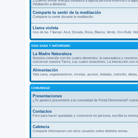
¿Quieres enviar energía sanadora a alguna persona enferma o a algún l
meditación a distancia.
Comparte tu sentir de la meditación
Comparte tu sentir durante la meditación.
Llama violeta
Uso de las 7 llamas: Azul, Dorada, Rosa, Blanca, Verde, Oro-Rubi, Vio
VIDA SANA Y NATURISMO
La Madre Naturaleza
Nuestra conexión con los cuatro elementos, la naturaaleza y nosotros
concervar nuestra Tierra, Las cuatro estaciones, La interacción con n
Alimentación
Vida sana, vegetarianismo, recetas, ayunos, bebidas, nutrición, dietas,
COMUNIDAD
Presentaciones
¿Te apetece presentarte a la comunidad de Portal Dimensional? cuenta
Contactos
Foro para hacer quedadas y conocerse en persona, escribe tu mensaje 
Cafeteria
Compartir informacion con otros usuarios sobre distintos temas.