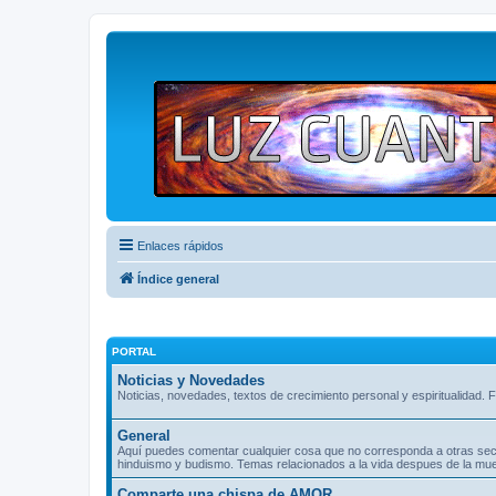
Enlaces rápidos
Índice general
PORTAL
Noticias y Novedades
Noticias, novedades, textos de crecimiento personal y espiritualidad. F
General
Aquí puedes comentar cualquier cosa que no corresponda a otras seccio
hinduismo y budismo. Temas relacionados a la vida despues de la muer
Comparte una chispa de AMOR