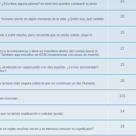
15
? ¿Escribes alguna poesia? en este foro puedes compartir tu amor
16
ser humano siente en algún momento de la vida. ¿Quién soy, qué sentido
15
nde a sufrir mucho, pero recuerda que no estás solo/a. ¡Aquí te
27
ico y la consciencia o alma se transfiere dentro del cuerpo astral (o
ral. Tambien aqui estudios de ECM (experiencias cercanas de muerte)
15
, producido en repercusión con otro espíritu. ¿La has encontrado?
dos?.
16
es la base más segura sobre la que se construye un Ser Humano.
101
int Germain...
14
que no tienes explicación o solicitar ayuda.
18
e se repite muchas veces y te interesa conocer su significado?