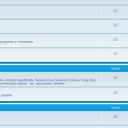
13
13
13
, preguntas y respuestas.
13
TEMAS
14
eiki, energía magnificada, Sistema Usui, Sanación Crística, Feng Shui,
metología natural... etc, aqui puedes añadirlo
14
s ponerla
TEMAS
15