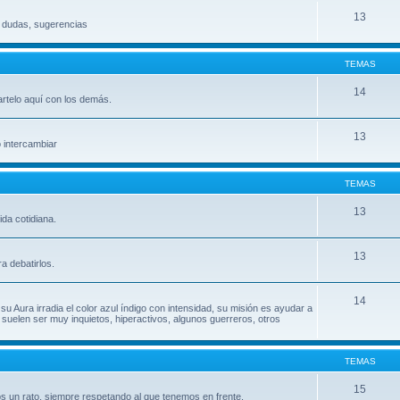
13
, dudas, sugerencias
TEMAS
14
artelo aquí con los demás.
13
o intercambiar
TEMAS
13
da cotidiana.
13
a debatirlos.
14
su Aura irradia el color azul índigo con intensidad, su misión es ayudar a
uelen ser muy inquietos, hiperactivos, algunos guerreros, otros
TEMAS
15
s un rato, siempre respetando al que tenemos en frente.