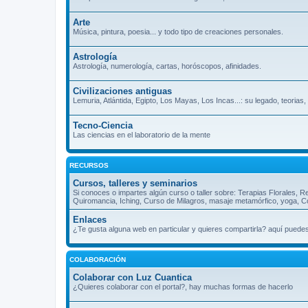
Arte
Música, pintura, poesia... y todo tipo de creaciones personales.
Astrología
Astrología, numerología, cartas, horóscopos, afinidades.
Civilizaciones antiguas
Lemuria, Atlántida, Egipto, Los Mayas, Los Incas...: su legado, teorias
Tecno-Ciencia
Las ciencias en el laboratorio de la mente
RECURSOS
Cursos, talleres y seminarios
Si conoces o impartes algún curso o taller sobre: Terapias Florales, R
Quiromancia, Iching, Curso de Milagros, masaje metamórfico, yoga, Cos
Enlaces
¿Te gusta alguna web en particular y quieres compartirla? aquí puede
COLABORACIÓN
Colaborar con Luz Cuantica
¿Quieres colaborar con el portal?, hay muchas formas de hacerlo