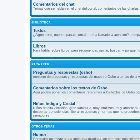
Comentarios del chat
Temas que se hablan en el chat del portal, comentarios de las charlas
BIBLIOTECA
Textos
¿Algún texto, cuento, pasaje, email... te ha llamado la atención?, comp
Libros
Para hablar sobre libros, para recomendar, opinar, buscar, y porque n
PARA LEER
Preguntas y respuestas (osho)
conjunto de preguntas y respuestas del maestro Osho a temas de la vi
Comentarios sobre los textos de Osho
Aquí podéis poner los comentarios referentes a los textos de Osho par
Niños Indigo y Cristal
Niños de alta vibración, gran sabiduría, muy intuitivos, muy amorosos, 
despertar consciencias, liberar esquemas y normas que no proceden, s
sanadores.
OTROS TEMAS
Humor
Comparte un chiste o una anécdota graciosa, en este foro nos reiremo