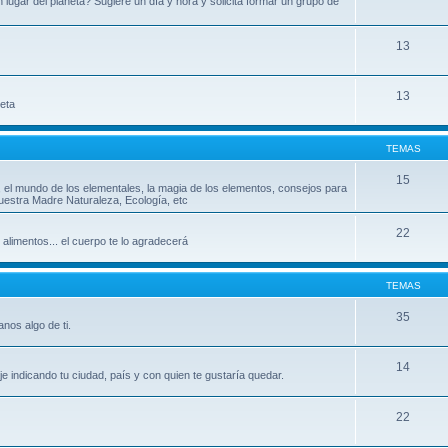
ugar del planeta? Sugiere un día y hora y solicita formar un grupo de
13
13
leta
TEMAS
15
, el mundo de los elementales, la magia de los elementos, consejos para
uestra Madre Naturaleza, Ecología, etc
22
 alimentos... el cuerpo te lo agradecerá
TEMAS
35
nos algo de ti.
14
indicando tu ciudad, país y con quien te gustaría quedar.
22