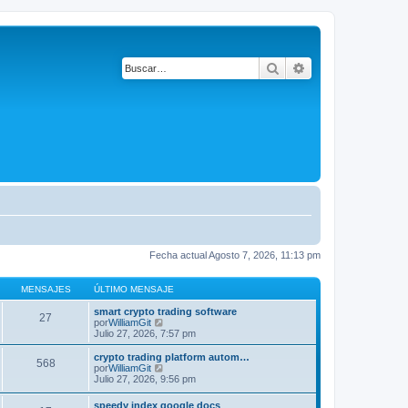
Buscar
Búsqueda avanza
Fecha actual Agosto 7, 2026, 11:13 pm
MENSAJES
ÚLTIMO MENSAJE
smart crypto trading software
27
V
por
WilliamGit
e
Julio 27, 2026, 7:57 pm
r
ú
crypto trading platform autom…
568
l
V
por
WilliamGit
t
e
Julio 27, 2026, 9:56 pm
i
r
m
ú
speedy index google docs