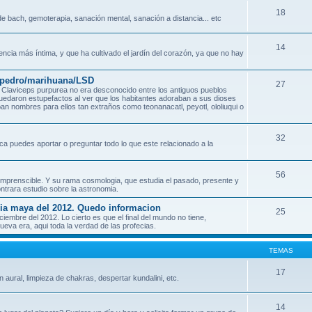
18
e bach, gemoterapia, sanación mental, sanación a distancia... etc
14
encia más íntima, y que ha cultivado el jardín del corazón, ya que no hay
n pedro/marihuana/LSD
27
Claviceps purpurea no era desconocido entre los antiguos pueblos
quedaron estupefactos al ver que los habitantes adoraban a sus dioses
an nombres para ellos tan extraños como teonanacatl, peyotl, ololiuqui o
32
ca puedes aportar o preguntar todo lo que este relacionado a la
56
o incomprenscible. Y su rama cosmologia, que estudia el pasado, presente y
ontrara estudio sobre la astronomia.
ecia maya del 2012. Quedo informacion
25
mbre del 2012. Lo cierto es que el final del mundo no tiene,
eva era, aqui toda la verdad de las profecias.
TEMAS
17
n aural, limpieza de chakras, despertar kundalini, etc.
14