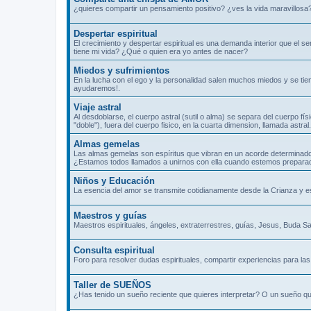
¿quieres compartir un pensamiento positivo? ¿ves la vida maravillosa
Despertar espiritual
El crecimiento y despertar espiritual es una demanda interior que el 
tiene mi vida? ¿Qué o quien era yo antes de nacer?
Miedos y sufrimientos
En la lucha con el ego y la personalidad salen muchos miedos y se tie
ayudaremos!.
Viaje astral
Al desdoblarse, el cuerpo astral (sutil o alma) se separa del cuerpo fís
"doble"), fuera del cuerpo fisico, en la cuarta dimension, llamada ast
Almas gemelas
Las almas gemelas son espíritus que vibran en un acorde determinado
¿Estamos todos llamados a unirnos con ella cuando estemos prepara
Niños y Educación
La esencia del amor se transmite cotidianamente desde la Crianza y 
Maestros y guías
Maestros espirituales, ángeles, extraterrestres, guías, Jesus, Buda Sa
Consulta espiritual
Foro para resolver dudas espirituales, compartir experiencias para las 
Taller de SUEÑOS
¿Has tenido un sueño reciente que quieres interpretar? O un sueño qu