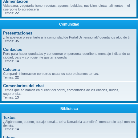
Alimentación
Vida sana, vegetarianismo, recetas, ayunos, bebidas, nutrición, dietas, alimentos... el
cuerpo te lo agradecerá
Temas:
22
Comunidad
Presentaciones
¿Te apetece presentarte a la comunidad de Portal Dimensional? cuentanos algo de ti.
Temas:
35
Contactos
Foro para hacer quedadas y conocerse en persona, escribe tu mensaje indicando tu
ciudad, país y con quien te gustaría quedar.
Temas:
14
Cafeteria
Compartir informacion con otros usuarios sobre distintos temas.
Temas:
22
Comentarios del chat
Temas que se hablan en el chat del portal, comentarios de las charlas, dudas,
sugerencias
Temas:
13
Biblioteca
Textos
¿Algún texto, cuento, pasaje, email... te ha llamado la atención?, compartelo aquí con los
demás.
Temas:
14
Libros