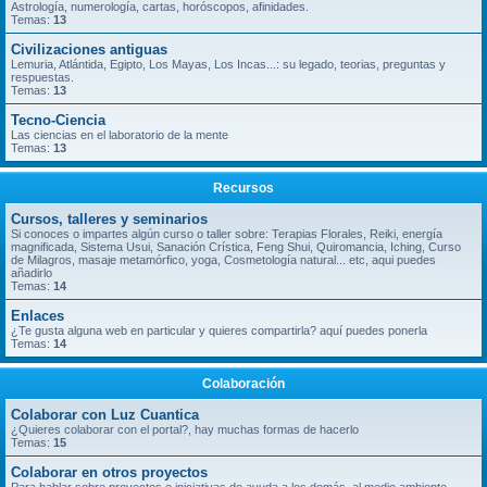
Astrología, numerología, cartas, horóscopos, afinidades.
Temas:
13
Civilizaciones antiguas
Lemuria, Atlántida, Egipto, Los Mayas, Los Incas...: su legado, teorias, preguntas y
respuestas.
Temas:
13
Tecno-Ciencia
Las ciencias en el laboratorio de la mente
Temas:
13
Recursos
Cursos, talleres y seminarios
Si conoces o impartes algún curso o taller sobre: Terapias Florales, Reiki, energía
magnificada, Sistema Usui, Sanación Crística, Feng Shui, Quiromancia, Iching, Curso
de Milagros, masaje metamórfico, yoga, Cosmetología natural... etc, aqui puedes
añadirlo
Temas:
14
Enlaces
¿Te gusta alguna web en particular y quieres compartirla? aquí puedes ponerla
Temas:
14
Colaboración
Colaborar con Luz Cuantica
¿Quieres colaborar con el portal?, hay muchas formas de hacerlo
Temas:
15
Colaborar en otros proyectos