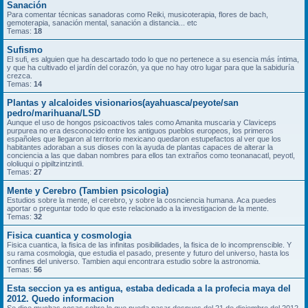
Sanación
Para comentar técnicas sanadoras como Reiki, musicoterapia, flores de bach,
gemoterapia, sanación mental, sanación a distancia... etc
Temas:
18
Sufismo
El sufi, es alguien que ha descartado todo lo que no pertenece a su esencia más íntima,
y que ha cultivado el jardín del corazón, ya que no hay otro lugar para que la sabiduría
crezca.
Temas:
14
Plantas y alcaloides visionarios(ayahuasca/peyote/san
pedro/marihuana/LSD
Aunque el uso de hongos psicoactivos tales como Amanita muscaria y Claviceps
purpurea no era desconocido entre los antiguos pueblos europeos, los primeros
españoles que llegaron al territorio mexicano quedaron estupefactos al ver que los
habitantes adoraban a sus dioses con la ayuda de plantas capaces de alterar la
conciencia a las que daban nombres para ellos tan extraños como teonanacatl, peyotl,
ololiuqui o pipiltzintzintli.
Temas:
27
Mente y Cerebro (Tambien psicologia)
Estudios sobre la mente, el cerebro, y sobre la cosnciencia humana. Aca puedes
aportar o preguntar todo lo que este relacionado a la investigacion de la mente.
Temas:
32
Fisica cuantica y cosmologia
Fisica cuantica, la fisica de las infinitas posibilidades, la fisica de lo incomprenscible. Y
su rama cosmologia, que estudia el pasado, presente y futuro del universo, hasta los
confines del universo. Tambien aqui encontrara estudio sobre la astronomia.
Temas:
56
Esta seccion ya es antigua, estaba dedicada a la profecia maya del
2012. Quedo informacion