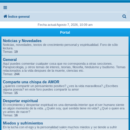
B
Índice general
u
Fecha actual Agosto 7, 2026, 10:09 am
s
Portal
c
Noticias y Novedades
a
Noticias, novedades, textos de crecimiento personal y espiritualidad. Foro de sólo
lectura.
r
Temas:
19
General
Aquí puedes comentar cualquier cosa que no corresponda a otras secciones.
Parapsicologia, y otros temas de interes, teorias, filosofia, hinduismo y budismo. Temas
relacionados a la vida despues de la muerte, ciencias etc.
Temas:
244
Comparte una chispa de AMOR
¿quieres compartir un pensamiento positivo? ¿ves la vida maravillosa? ¿Escribes
alguna poesia? en este foro puedes compartir tu amor
Temas:
15
Despertar espiritual
El crecimiento y despertar espiritual es una demanda interior que el ser humano siente
en algún momento de la vida. ¿Quién soy, qué sentido tiene mi vida? ¿Qué o quien era
yo antes de nacer?
Temas:
16
Miedos y sufrimientos
En la lucha con el ego y la personalidad salen muchos miedos y se tiende a sufrir