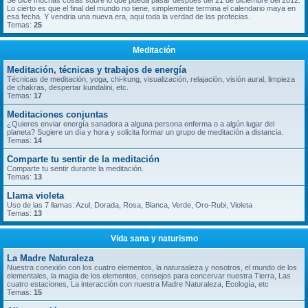
Se dice muchas cosas sobre lo que pueda pasar despues del 21 de diciembre del 2012.
Lo cierto es que el final del mundo no tiene, simplemente termina el calendario maya en
esa fecha. Y vendria una nueva era, aqui toda la verdad de las profecias.
Temas:
25
Meditación
Meditación, técnicas y trabajos de energía
Técnicas de meditación, yoga, chi-kung, visualización, relajación, visión aural, limpieza
de chakras, despertar kundalini, etc.
Temas:
17
Meditaciones conjuntas
¿Quieres enviar energía sanadora a alguna persona enferma o a algún lugar del
planeta? Sugiere un día y hora y solicita formar un grupo de meditación a distancia.
Temas:
14
Comparte tu sentir de la meditación
Comparte tu sentir durante la meditación.
Temas:
13
Llama violeta
Uso de las 7 llamas: Azul, Dorada, Rosa, Blanca, Verde, Oro-Rubi, Violeta
Temas:
13
Vida sana y naturismo
La Madre Naturaleza
Nuestra conexión con los cuatro elementos, la naturaaleza y nosotros, el mundo de los
elementales, la magia de los elementos, consejos para concervar nuestra Tierra, Las
cuatro estaciones, La interacción con nuestra Madre Naturaleza, Ecología, etc
Temas:
15