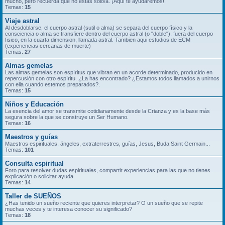
mucho, pero recuerda que no estás solo/a. ¡Aquí te ayudaremos!.
Temas:
15
Viaje astral
Al desdoblarse, el cuerpo astral (sutil o alma) se separa del cuerpo físico y la
consciencia o alma se transfiere dentro del cuerpo astral (o "doble"), fuera del cuerpo
fisico, en la cuarta dimension, llamada astral. Tambien aqui estudios de ECM
(experiencias cercanas de muerte)
Temas:
27
Almas gemelas
Las almas gemelas son espíritus que vibran en un acorde determinado, producido en
repercusión con otro espíritu. ¿La has encontrado? ¿Estamos todos llamados a unirnos
con ella cuando estemos preparados?.
Temas:
15
Niños y Educación
La esencia del amor se transmite cotidianamente desde la Crianza y es la base más
segura sobre la que se construye un Ser Humano.
Temas:
16
Maestros y guías
Maestros espirituales, ángeles, extraterrestres, guías, Jesus, Buda Saint Germain...
Temas:
101
Consulta espiritual
Foro para resolver dudas espirituales, compartir experiencias para las que no tienes
explicación o solicitar ayuda.
Temas:
14
Taller de SUEÑOS
¿Has tenido un sueño reciente que quieres interpretar? O un sueño que se repite
muchas veces y te interesa conocer su significado?
Temas:
18