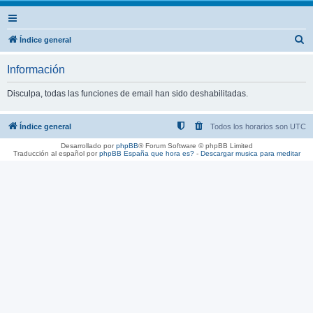
B
Índice general
u
Información
s
c
Disculpa, todas las funciones de email han sido deshabilitadas.
a
r
Índice general
Todos los horarios son
UTC
Desarrollado por
phpBB
® Forum Software © phpBB Limited
Traducción al español por
phpBB España
que hora es?
-
Descargar musica para meditar