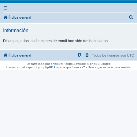
B
Índice general
u
Información
s
c
Disculpa, todas las funciones de email han sido deshabilitadas.
a
r
Índice general
Todos los horarios son
UTC
Desarrollado por
phpBB
® Forum Software © phpBB Limited
Traducción al español por
phpBB España
que hora es?
-
Descargar musica para meditar