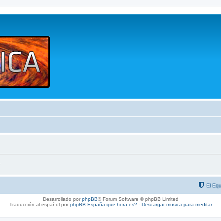
.
El Equ
Desarrollado por
phpBB
® Forum Software © phpBB Limited
Traducción al español por
phpBB España
que hora es?
-
Descargar musica para meditar