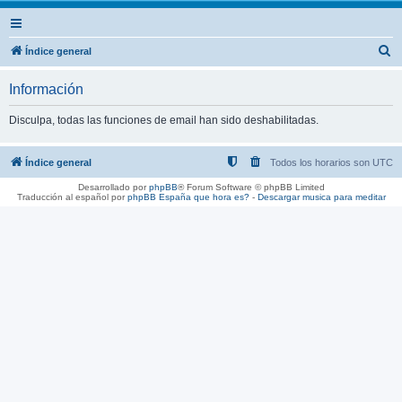
B
Índice general
u
Información
s
c
Disculpa, todas las funciones de email han sido deshabilitadas.
a
r
Índice general
Todos los horarios son
UTC
Desarrollado por
phpBB
® Forum Software © phpBB Limited
Traducción al español por
phpBB España
que hora es?
-
Descargar musica para meditar