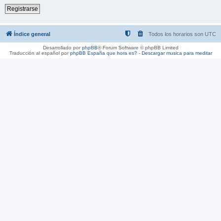
Registrarse
Índice general
Todos los horarios son
UTC
Desarrollado por
phpBB
® Forum Software © phpBB Limited
Traducción al español por
phpBB España
que hora es?
-
Descargar musica para meditar