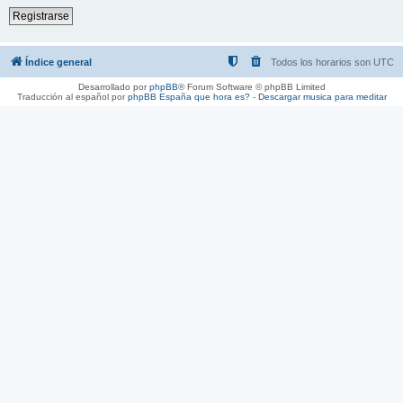
Registrarse
Índice general
Todos los horarios son
UTC
Desarrollado por
phpBB
® Forum Software © phpBB Limited
Traducción al español por
phpBB España
que hora es?
-
Descargar musica para meditar