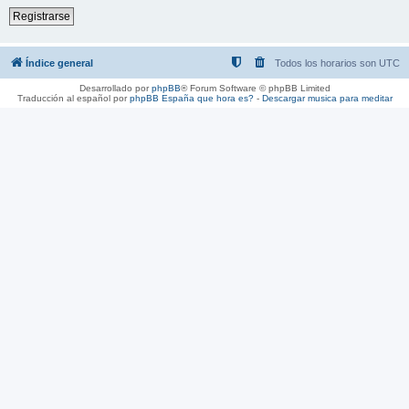
Registrarse
Índice general
Todos los horarios son
UTC
Desarrollado por
phpBB
® Forum Software © phpBB Limited
Traducción al español por
phpBB España
que hora es?
-
Descargar musica para meditar