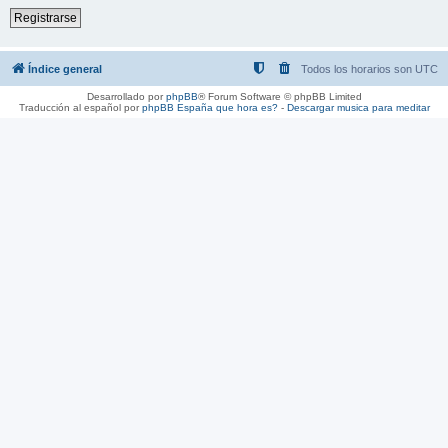
Registrarse
Índice general
Todos los horarios son
UTC
Desarrollado por
phpBB
® Forum Software © phpBB Limited
Traducción al español por
phpBB España
que hora es?
-
Descargar musica para meditar