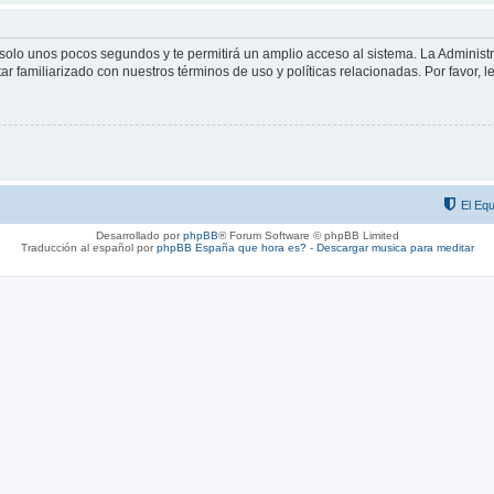
á solo unos pocos segundos y te permitirá un amplio acceso al sistema. La Adminis
tar familiarizado con nuestros términos de uso y políticas relacionadas. Por favor, l
El Equ
Desarrollado por
phpBB
® Forum Software © phpBB Limited
Traducción al español por
phpBB España
que hora es?
-
Descargar musica para meditar