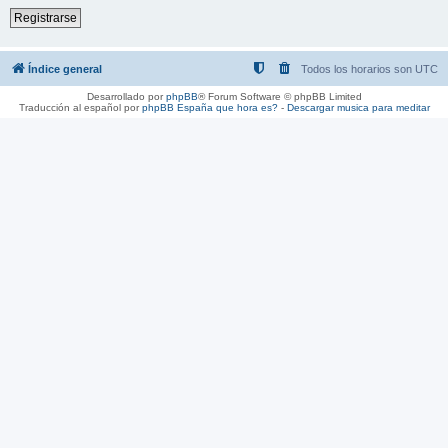
Registrarse
Índice general
Todos los horarios son
UTC
Desarrollado por
phpBB
® Forum Software © phpBB Limited
Traducción al español por
phpBB España
que hora es?
-
Descargar musica para meditar