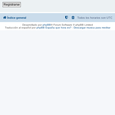
Registrarse
Índice general
Todos los horarios son
UTC
Desarrollado por
phpBB
® Forum Software © phpBB Limited
Traducción al español por
phpBB España
que hora es?
-
Descargar musica para meditar