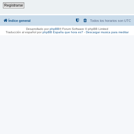
Registrarse
Índice general
Todos los horarios son
UTC
Desarrollado por
phpBB
® Forum Software © phpBB Limited
Traducción al español por
phpBB España
que hora es?
-
Descargar musica para meditar