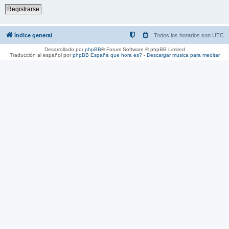
Registrarse
Índice general
Todos los horarios son
UTC
Desarrollado por
phpBB
® Forum Software © phpBB Limited
Traducción al español por
phpBB España
que hora es?
-
Descargar musica para meditar