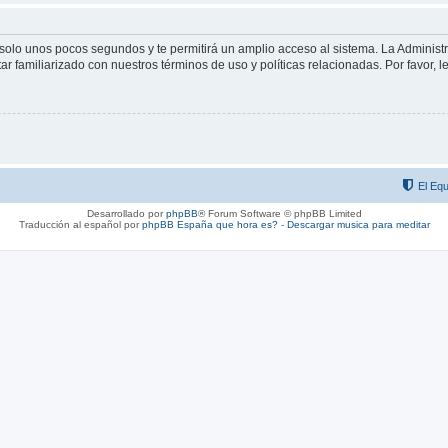
á solo unos pocos segundos y te permitirá un amplio acceso al sistema. La Adminis
tar familiarizado con nuestros términos de uso y políticas relacionadas. Por favor, l
El Equ
Desarrollado por
phpBB
® Forum Software © phpBB Limited
Traducción al español por
phpBB España
que hora es?
-
Descargar musica para meditar