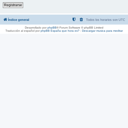
Registrarse
Índice general
Todos los horarios son
UTC
Desarrollado por
phpBB
® Forum Software © phpBB Limited
Traducción al español por
phpBB España
que hora es?
-
Descargar musica para meditar