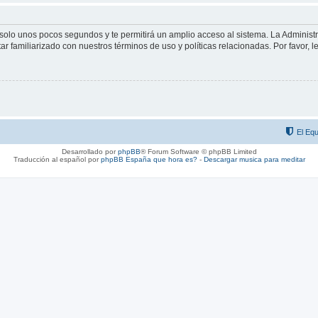
á solo unos pocos segundos y te permitirá un amplio acceso al sistema. La Adminis
tar familiarizado con nuestros términos de uso y políticas relacionadas. Por favor, l
El Equ
Desarrollado por
phpBB
® Forum Software © phpBB Limited
Traducción al español por
phpBB España
que hora es?
-
Descargar musica para meditar