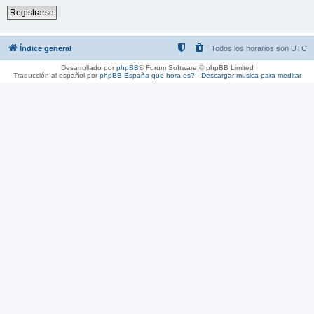
Registrarse
Índice general
Todos los horarios son
UTC
Desarrollado por
phpBB
® Forum Software © phpBB Limited
Traducción al español por
phpBB España
que hora es?
-
Descargar musica para meditar